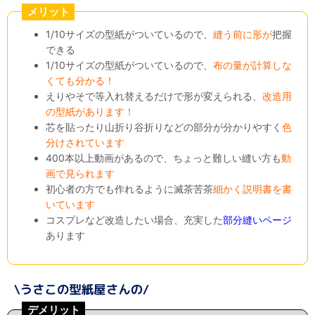
メリット
1/10サイズの型紙がついているので、
縫う前に形が
把握
できる
1/10サイズの型紙がついているので、
布の量が計算しな
くても分かる！
えりやそで等入れ替えるだけで形が変えられる、
改造用
の型紙があります！
芯を貼ったり山折り谷折りなどの部分が分かりやすく
色
分けされています
400本以上動画があるので、ちょっと難しい縫い方も
動
画で見られます
初心者の方でも作れるように滅茶苦茶
細かく説明書を書
いています
コスプレなど改造したい場合、充実した
部分縫いページ
あります
デメリット