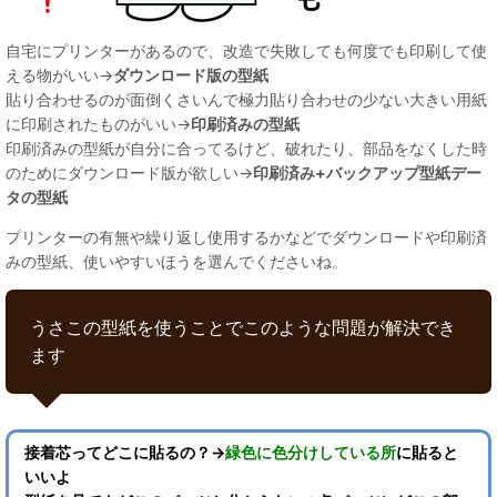
自宅にプリンターがあるので、改造で失敗しても何度でも印刷して使
える物がいい→
ダウンロード版の型紙
貼り合わせるのが面倒くさいんで極力貼り合わせの少ない大きい用紙
に印刷されたものがいい→
印刷済みの型紙
印刷済みの型紙が自分に合ってるけど、破れたり、部品をなくした時
のためにダウンロード版が欲しい→
印刷済み+バックアップ型紙デー
タの型紙
プリンターの有無や繰り返し使用するかなどでダウンロードや印刷済
みの型紙、使いやすいほうを選んでくださいね。
うさこの型紙を使うことでこのような問題が解決でき
ます
接着芯ってどこに貼るの？→
緑色に色分けしている所
に貼ると
いいよ