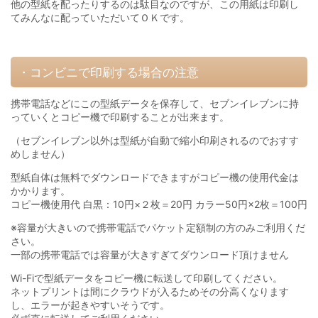
他の型紙を配ったりするのは駄目なのですが、この用紙は印刷し
てみんなに配っていただいてＯＫです。
・コンビニで印刷する場合の注意
携帯電話などにこの型紙データを保存して、セブンイレブンに持
っていくとコピー機で印刷することが出来ます。
（セブンイレブン以外は型紙が自動で縮小印刷されるのでおすす
めしません）
型紙自体は無料でダウンロードできますがコピー機の使用代金は
かかります。
コピー機使用代 白黒：10円×２枚＝20円 カラー50円×2枚＝100円
※容量が大きいので携帯電話でパケット定額制の方のみご利用くだ
さい。
一部の携帯電話では容量が大きすぎてダウンロード頂けません
Wi-Fiで型紙データをコピー機に転送して印刷してください。
ネットプリントは間にクラウドが入るためその分高くなります
し、エラーが起きやすいそうです。