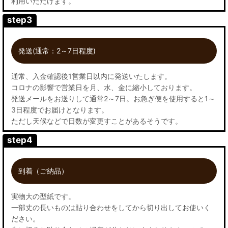
利用いただけます。
step3
発送(通常：2～7日程度)
通常、入金確認後1営業日以内に発送いたします。
コロナの影響で営業日を月、水、金に縮小しております。
発送メールをお送りして通常2～7日。お急ぎ便を使用すると1～
3日程度でお届けとなります。
ただし天候などで日数が変更すことがあるそうです。
step4
到着（ご納品）
実物大の型紙です。
一部丈の長いものは貼り合わせをしてから切り出してお使いく
ださい。