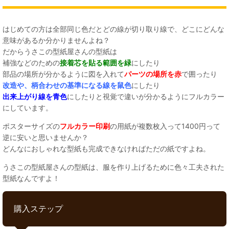
はじめての方は全部同じ色だとどの線が切り取り線で、どこにどんな
意味があるか分かりませんよね？
だからうさこの型紙屋さんの型紙は
補強などのための
接着芯を貼る範囲を緑
にしたり
部品の場所が分かるように図を入れて
パーツの場所を赤
で囲ったり
改造や、柄合わせの基準になる線を鼠色
にしたり
出来上がり線を青色
にしたりと視覚で違いが分かるようにフルカラー
にしています。
ポスターサイズの
フルカラー印刷
の用紙が複数枚入って1400円って
逆に安いと思いませんか？
どんなにおしゃれな型紙も完成できなければただの紙ですよね。
うさこの型紙屋さんの型紙は、服を作り上げるために色々工夫された
型紙なんですよ！
購入ステップ