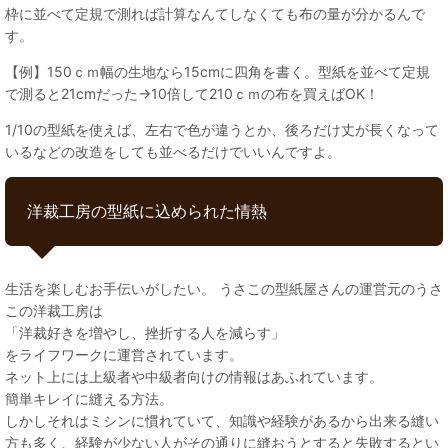
枠に並べて定規で測れば計算なんてしなくても布の量が分かるんで
す。
【例】150ｃｍ幅の生地なら15cmに四角を書く。型紙を並べて定規
で測ると21cmだった→10倍して210ｃｍの布を買えばOK！
1/10の型紙を使えば、左右で色が違うとか、後ろだけ丈が長くなって
いるなどの改造をしても並べるだけでいいんですよ。
洋裁工房の型紙に込められた情熱
生活を楽しむお手伝いがしたい。 うさこの型紙屋さんの運営元のうさ
この洋裁工房は
「洋裁好きを増やし、挫折する人を減らす」
をライフワークに運営されています。
ネット上には上級者や中級者向けの情報はあふれています。
簡単キレイに縫える方法。
しかしそれはミシンに慣れていて、知識や経験があるから出来る縫い
方も多く、経験が少ない人がその通りに縫おうとすると失敗するとい