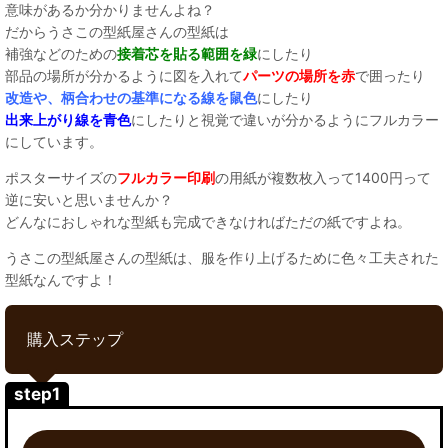
意味があるか分かりませんよね？
だからうさこの型紙屋さんの型紙は
補強などのための
接着芯を貼る範囲を緑
にしたり
部品の場所が分かるように図を入れて
パーツの場所を赤
で囲ったり
改造や、柄合わせの基準になる線を鼠色
にしたり
出来上がり線を青色
にしたりと視覚で違いが分かるようにフルカラー
にしています。
ポスターサイズの
フルカラー印刷
の用紙が複数枚入って1400円って
逆に安いと思いませんか？
どんなにおしゃれな型紙も完成できなければただの紙ですよね。
うさこの型紙屋さんの型紙は、服を作り上げるために色々工夫された
型紙なんですよ！
購入ステップ
step1