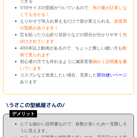
できる
1/10サイズの型紙がついているので、
布の量が計算しな
くても分かる！
えりやそで等入れ替えるだけで形が変えられる、
改造用
の型紙があります！
芯を貼ったり山折り谷折りなどの部分が分かりやすく
色
分けされています
400本以上動画があるので、ちょっと難しい縫い方も
動
画で見られます
初心者の方でも作れるように滅茶苦茶
細かく説明書を書
いています
コスプレなど改造したい場合、充実した
部分縫いページ
あります
デメリット
とても細かい説明書なので、枚数が多いため一見難しそ
うに見えます。