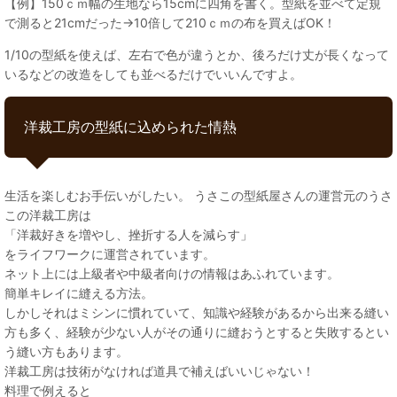
【例】150ｃｍ幅の生地なら15cmに四角を書く。型紙を並べて定規
で測ると21cmだった→10倍して210ｃｍの布を買えばOK！
1/10の型紙を使えば、左右で色が違うとか、後ろだけ丈が長くなって
いるなどの改造をしても並べるだけでいいんですよ。
洋裁工房の型紙に込められた情熱
生活を楽しむお手伝いがしたい。 うさこの型紙屋さんの運営元のうさ
この洋裁工房は
「洋裁好きを増やし、挫折する人を減らす」
をライフワークに運営されています。
ネット上には上級者や中級者向けの情報はあふれています。
簡単キレイに縫える方法。
しかしそれはミシンに慣れていて、知識や経験があるから出来る縫い
方も多く、経験が少ない人がその通りに縫おうとすると失敗するとい
う縫い方もあります。
洋裁工房は技術がなければ道具で補えばいいじゃない！
料理で例えると