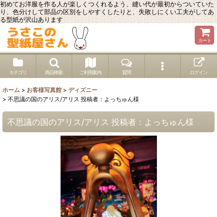
初めてお洋服を作る人が楽しくつくれるよう、縫い代が最初からついていた
り、色分けして部品の区別をしやすくしたりと、失敗しにくい工夫がしてあ
る型紙が沢山あります
カート
カテゴリ
商品検索
ご利用案内
質問
ログイン
ホーム
>
お客様写真館
>
ディズニー
>
不思議の国のアリス/アリス 投稿者：よっちゅん様
不思議の国のアリス/アリス 投稿者：よっちゅん様