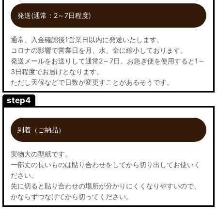
発送(通常：2～7日程度)
通常、入金確認後1営業日以内に発送いたします。
コロナの影響で営業日を月、水、金に縮小しております。
発送メールをお送りして通常2～7日。お急ぎ便を使用すると1～
3日程度でお届けとなります。
ただし天候などで日数が変更すことがあるそうです。
step4
到着（ご納品）
実物大の型紙です。
一部丈の長いものは貼り合わせをしてから切り出してお使いく
ださい。
先に切ると貼り合わせの場所が分かりにくくなりやすいので、
かならずつなげてから切ってください。