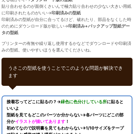
貼り合わせるのが面倒くさいんで極力貼り合わせの少ない大きい用紙
に印刷されたものがいい→
印刷済みの型紙
印刷済みの型紙が自分に合ってるけど、破れたり、部品をなくした時
のためにダウンロード版が欲しい→
印刷済み+バックアップ型紙デー
タの型紙
プリンターの有無や繰り返し使用するかなどでダウンロードや印刷済
みの型紙、使いやすいほうを選んでくださいね。
うさこの型紙を使うことでこのような問題が解決でき
ます
接着芯ってどこに貼るの？→
緑色に色分けしている所
に貼ると
いいよ
型紙を見てもどこのパーツか分からない→各パーツにどこの部
分か
イラストが描いてあります
！
初めてなので説明書を見てもわからない→1/10サイズをテープ