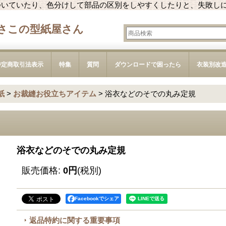
ついていたり、色分けして部品の区別をしやすくしたりと、失敗し
さこの型紙屋さん
特定商取引法表示
特集
質問
ダウンロードで困ったら
衣装別改
紙
>
お裁縫お役立ちアイテム
>
浴衣などのそでの丸み定規
浴衣などのそでの丸み定規
販売価格
:
0円
(税別)
Facebookでシェア
返品特約に関する重要事項