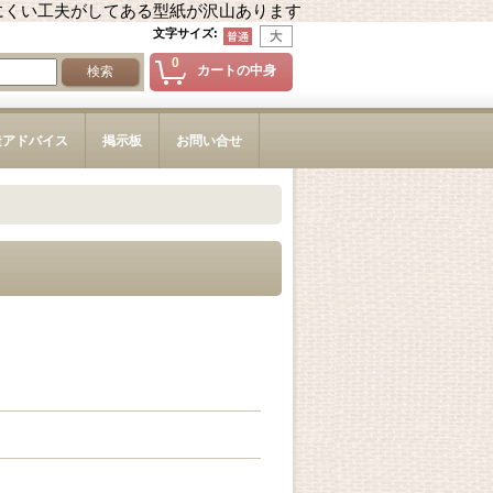
にくい工夫がしてある型紙が沢山あります
文字サイズ
:
0
カートの中身
造アドバイス
掲示板
お問い合せ