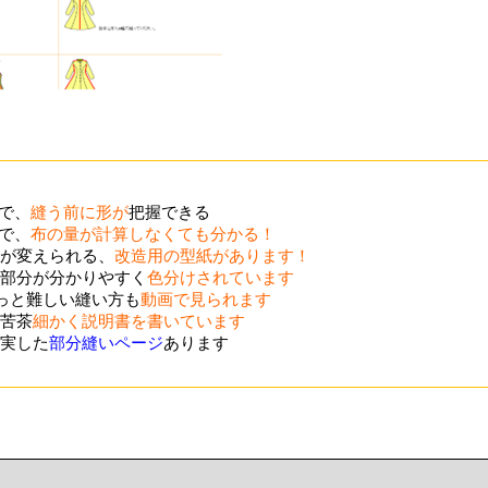
ので、
縫う前に形が
把握できる
ので、
布の量が計算しなくても分かる！
が変えられる、
改造用の型紙があります！
部分が分かりやすく
色分けされています
ょっと難しい縫い方も
動画で見られます
苦茶
細かく説明書を書いています
実した
部分縫いページ
あります