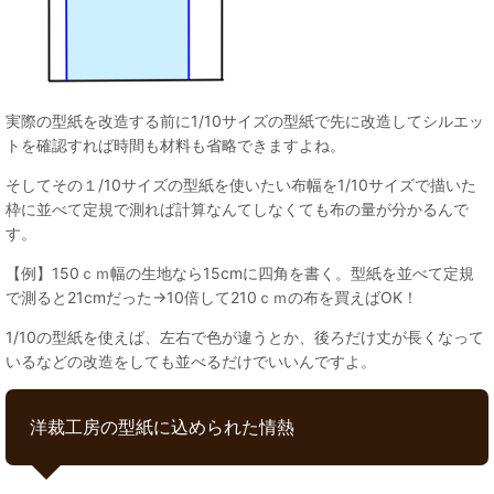
実際の型紙を改造する前に1/10サイズの型紙で先に改造してシルエッ
トを確認すれば時間も材料も省略できますよね。
そしてその１/10サイズの型紙を使いたい布幅を1/10サイズで描いた
枠に並べて定規で測れば計算なんてしなくても布の量が分かるんで
す。
【例】150ｃｍ幅の生地なら15cmに四角を書く。型紙を並べて定規
で測ると21cmだった→10倍して210ｃｍの布を買えばOK！
1/10の型紙を使えば、左右で色が違うとか、後ろだけ丈が長くなって
いるなどの改造をしても並べるだけでいいんですよ。
洋裁工房の型紙に込められた情熱