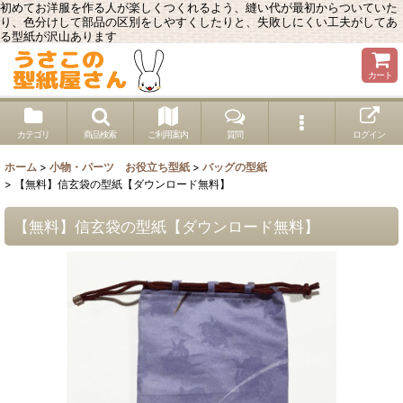
初めてお洋服を作る人が楽しくつくれるよう、縫い代が最初からついていた
り、色分けして部品の区別をしやすくしたりと、失敗しにくい工夫がしてあ
る型紙が沢山あります
カート
カテゴリ
商品検索
ご利用案内
質問
ログイン
ホーム
>
小物・パーツ お役立ち型紙
>
バッグの型紙
>
【無料】信玄袋の型紙【ダウンロード無料】
【無料】信玄袋の型紙【ダウンロード無料】