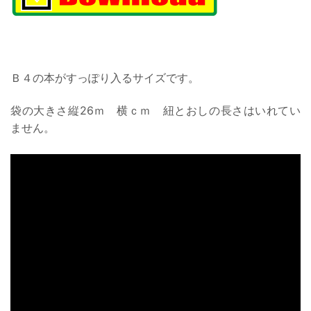
Ｂ４の本がすっぽり入るサイズです。
袋の大きさ縦26ｍ 横ｃｍ 紐とおしの長さはいれてい
ません。