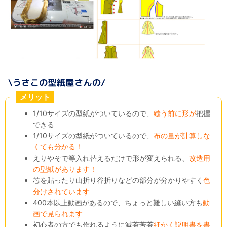
メリット
1/10サイズの型紙がついているので、
縫う前に形が
把握
できる
1/10サイズの型紙がついているので、
布の量が計算しな
くても分かる！
えりやそで等入れ替えるだけで形が変えられる、
改造用
の型紙があります！
芯を貼ったり山折り谷折りなどの部分が分かりやすく
色
分けされています
400本以上動画があるので、ちょっと難しい縫い方も
動
画で見られます
初心者の方でも作れるように滅茶苦茶
細かく説明書を書