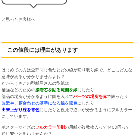
と思ったお客様へ
この値段には理由があります
はじめての方は全部同じ色だとどの線が切り取り線で、どこにどんな
意味があるか分かりませんよね？
だからうさこの型紙屋さんの型紙は
補強などのための
接着芯を貼る範囲を緑
にしたり
部品の場所が分かるように図を入れて
パーツの場所を赤
で囲ったり
改造や、柄合わせの基準になる線を鼠色
にしたり
出来上がり線を青色
にしたりと視覚で違いが分かるようにフルカラー
にしています。
ポスターサイズの
フルカラー印刷
の用紙が複数枚入って1400円って
逆に安いと思いませんか？