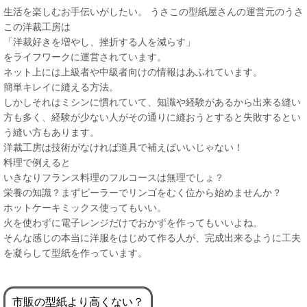
生活を楽しむお手伝いがしたい。 うさこの型紙屋さんの運営元のうさ
この洋裁工房は
「洋裁好きを増やし、挫折する人を減らす」
をライフワークに運営されています。
ネット上には上級者や中級者向けの情報はあふれています。
簡単キレイに縫える方法。
しかしそれはミシンに慣れていて、知識や経験があるから出来る縫い
方も多く、経験が少ない人がその通りに縫おうとすると失敗するとい
う縫い方もあります。
洋裁工房は技術がなければ道具で補えばいいじゃない！
料理で例えると
いきなりフランス料理のフルコースは無理でしょ？
栄養の知識？まずピーラーでリンゴをむく位から始めませんか？
ホットケーキミックス使ってもいい。
火を使わずに電子レンジだけでおかずを作ってもいいよね。
そんな感じの本当に洋服をはじめて作る人が、完成出来るように工夫
を凝らして型紙を作っています。
市販の型紙より高くない？