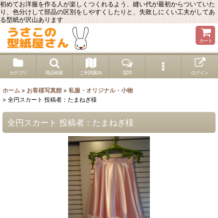
初めてお洋服を作る人が楽しくつくれるよう、縫い代が最初からついていた
り、色分けして部品の区別をしやすくしたりと、失敗しにくい工夫がしてあ
る型紙が沢山あります
カート
カテゴリ
商品検索
ご利用案内
質問
ログイン
ホーム
>
お客様写真館
>
私服・オリジナル・小物
>
全円スカート 投稿者：たまねぎ様
全円スカート 投稿者：たまねぎ様