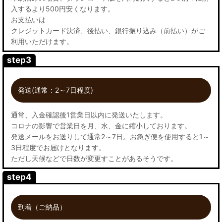
入するより500円安くなります。
お支払いは
クレジットカード決済、後払い、銀行振り込み（前払い）がご
利用いただけます。
step3
発送(通常：2～7日程度)
通常、入金確認後1営業日以内に発送いたします。
コロナの影響で営業日を月、水、金に縮小しております。
発送メールをお送りして通常2～7日。お急ぎ便を使用すると1～
3日程度でお届けとなります。
ただし天候などで日数が変更すことがあるそうです。
step4
到着（ご納品）