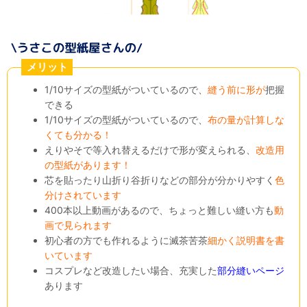
メリット
1/10サイズの型紙がついているので、
縫う前に形が
把握
できる
1/10サイズの型紙がついているので、
布の量が計算しな
くても分かる！
えりやそで等入れ替えるだけで形が変えられる、
改造用
の型紙があります！
芯を貼ったり山折り谷折りなどの部分が分かりやすく
色
分けされています
400本以上動画があるので、ちょっと難しい縫い方も
動
画で見られます
初心者の方でも作れるように滅茶苦茶
細かく説明書を書
いています
コスプレなど改造したい場合、充実した
部分縫いページ
あります