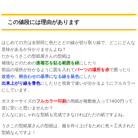
この値段には理由があります
はじめての方は全部同じ色だとどの線が切り取り線で、どこにどんな
意味があるか分かりませんよね？
だからうさこの型紙屋さんの型紙は
補強などのための
接着芯を貼る範囲を緑
にしたり
部品の場所が分かるように図を入れて
パーツの場所を赤
で囲ったり
改造や、柄合わせの基準になる線を鼠色
にしたり
出来上がり線を青色
にしたりと視覚で違いが分かるようにフルカラー
にしています。
ポスターサイズの
フルカラー印刷
の用紙が複数枚入って1400円って
逆に安いと思いませんか？
どんなにおしゃれな型紙も完成できなければただの紙ですよね。
うさこの型紙屋さんの型紙は、服を作り上げるために色々工夫された
型紙なんですよ！