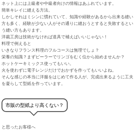
ネット上には上級者や中級者向けの情報はあふれています。
簡単キレイに縫える方法。
しかしそれはミシンに慣れていて、知識や経験があるから出来る縫い
方も多く、経験が少ない人がその通りに縫おうとすると失敗するとい
う縫い方もあります。
洋裁工房は技術がなければ道具で補えばいいじゃない！
料理で例えると
いきなりフランス料理のフルコースは無理でしょ？
栄養の知識？まずピーラーでリンゴをむく位から始めませんか？
ホットケーキミックス使ってもいい。
火を使わずに電子レンジだけでおかずを作ってもいいよね。
そんな感じの本当に洋服をはじめて作る人が、完成出来るように工夫
を凝らして型紙を作っています。
市販の型紙より高くない？
と思ったお客様へ