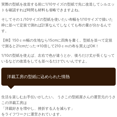
実際の型紙を改造する前に1/10サイズの型紙で先に改造してシルエッ
トを確認すれば時間も材料も省略できますよね。
そしてその１/10サイズの型紙を使いたい布幅を1/10サイズで描いた
枠に並べて定規で測れば計算なんてしなくても布の量が分かるんで
す。
【例】150ｃｍ幅の生地なら15cmに四角を書く。型紙を並べて定規
で測ると21cmだった→10倍して210ｃｍの布を買えばOK！
1/10の型紙を使えば、左右で色が違うとか、後ろだけ丈が長くなって
いるなどの改造をしても並べるだけでいいんですよ。
洋裁工房の型紙に込められた情熱
生活を楽しむお手伝いがしたい。 うさこの型紙屋さんの運営元のうさ
この洋裁工房は
「洋裁好きを増やし、挫折する人を減らす」
をライフワークに運営されています。