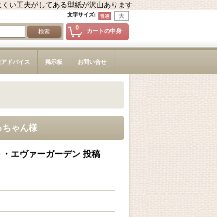
にくい工夫がしてある型紙が沢山あります
文字サイズ
:
0
カートの中身
造アドバイス
掲示板
お問い合せ
っちゃん様
・エヴァーガーデン 投稿