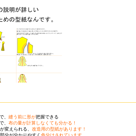
ので、
縫う前に形が
把握できる
ので、
布の量が計算しなくても分かる！
が変えられる、
改造用の型紙があります！
部分が分かりやすく
色分けされています