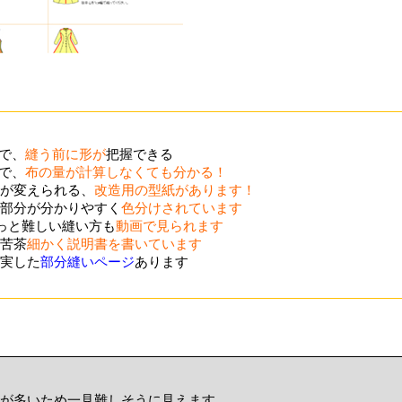
ので、
縫う前に形が
把握できる
ので、
布の量が計算しなくても分かる！
が変えられる、
改造用の型紙があります！
部分が分かりやすく
色分けされています
ょっと難しい縫い方も
動画で見られます
苦茶
細かく説明書を書いています
実した
部分縫いページ
あります
が多いため一見難しそうに見えます。