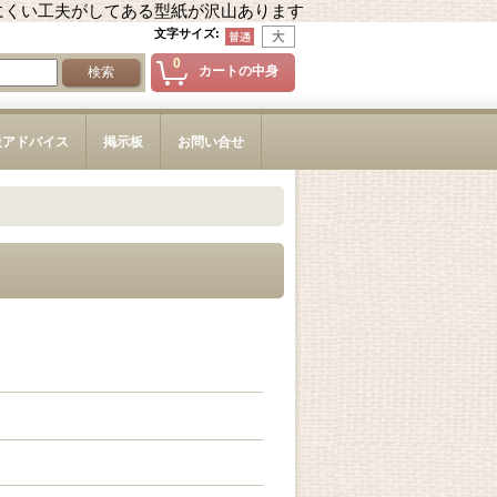
にくい工夫がしてある型紙が沢山あります
文字サイズ
:
0
カートの中身
造アドバイス
掲示板
お問い合せ