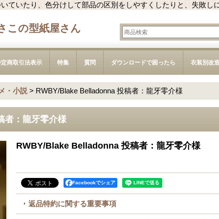
ついていたり、色分けして部品の区別をしやすくしたりと、失敗し
さこの型紙屋さん
特定商取引法表示
特集
質問
ダウンロードで困ったら
衣装別改
メ・小説
>
RWBY/Blake Belladonna 投稿者：龍牙零介様
na 投稿者：龍牙零介様
RWBY/Blake Belladonna 投稿者：龍牙零介様
Facebookでシェア
返品特約に関する重要事項