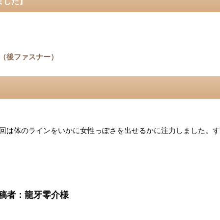
ました】
（後ファスナー）
回は体のラインをいかに女性っぽさを出せるかに注力しました。す
na 投稿者：龍牙零介様