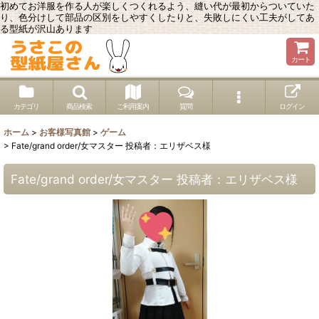
初めてお洋服を作る人が楽しくつくれるよう、縫い代が最初からついていた
り、色分けして部品の区別をしやすくしたりと、失敗しにくい工夫がしてあ
る型紙が沢山あります
カート
カテゴリ
商品検索
ご利用案内
質問
ログイン
ホーム
>
お客様写真館
>
ゲーム
>
Fate/grand order/女マスター 投稿者：エリザベス様
Fate/grand order/女マスター 投稿者：エリザベス様