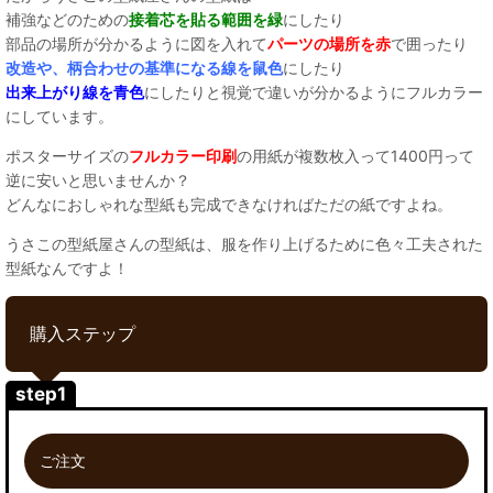
補強などのための
接着芯を貼る範囲を緑
にしたり
部品の場所が分かるように図を入れて
パーツの場所を赤
で囲ったり
改造や、柄合わせの基準になる線を鼠色
にしたり
出来上がり線を青色
にしたりと視覚で違いが分かるようにフルカラー
にしています。
ポスターサイズの
フルカラー印刷
の用紙が複数枚入って1400円って
逆に安いと思いませんか？
どんなにおしゃれな型紙も完成できなければただの紙ですよね。
うさこの型紙屋さんの型紙は、服を作り上げるために色々工夫された
型紙なんですよ！
購入ステップ
step1
ご注文