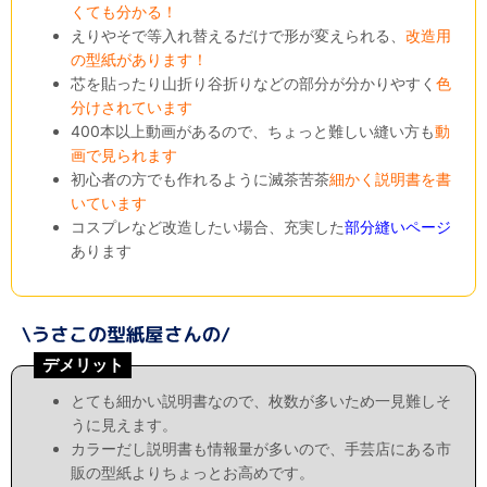
くても分かる！
えりやそで等入れ替えるだけで形が変えられる、
改造用
の型紙があります！
芯を貼ったり山折り谷折りなどの部分が分かりやすく
色
分けされています
400本以上動画があるので、ちょっと難しい縫い方も
動
画で見られます
初心者の方でも作れるように滅茶苦茶
細かく説明書を書
いています
コスプレなど改造したい場合、充実した
部分縫いページ
あります
デメリット
とても細かい説明書なので、枚数が多いため一見難しそ
うに見えます。
カラーだし説明書も情報量が多いので、手芸店にある市
販の型紙よりちょっとお高めです。