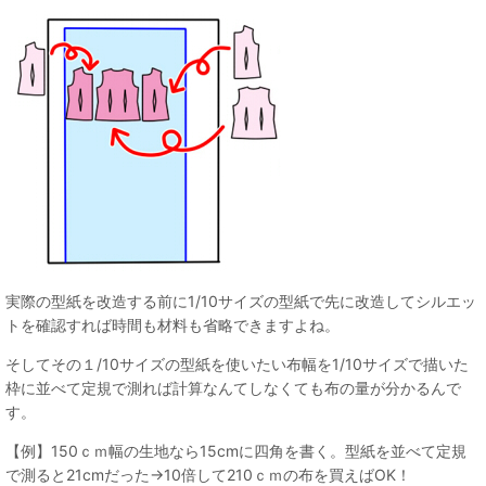
実際の型紙を改造する前に1/10サイズの型紙で先に改造してシルエッ
トを確認すれば時間も材料も省略できますよね。
そしてその１/10サイズの型紙を使いたい布幅を1/10サイズで描いた
枠に並べて定規で測れば計算なんてしなくても布の量が分かるんで
す。
【例】150ｃｍ幅の生地なら15cmに四角を書く。型紙を並べて定規
で測ると21cmだった→10倍して210ｃｍの布を買えばOK！