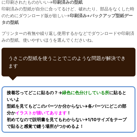
に印刷されたものがいい→
印刷済みの型紙
印刷済みの型紙が自分に合ってるけど、破れたり、部品をなくした時
のためにダウンロード版が欲しい→
印刷済み+バックアップ型紙デー
タの型紙
プリンターの有無や繰り返し使用するかなどでダウンロードや印刷済
みの型紙、使いやすいほうを選んでくださいね。
うさこの型紙を使うことでこのような問題が解決でき
ます
接着芯ってどこに貼るの？→
緑色に色分けしている所
に貼ると
いいよ
型紙を見てもどこのパーツか分からない→各パーツにどこの部
分か
イラストが描いてあります
！
初めてなので説明書を見てもわからない→1/10サイズをテープ
で貼ると感覚で縫う場所がつかめるよ！