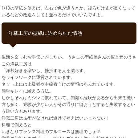
1/10の型紙を使えば、左右で色が違うとか、後ろだけ丈が長くなって
いるなどの改造をしても並べるだけでいいんですよ。
洋裁工房の型紙に込められた情熱
生活を楽しむお手伝いがしたい。 うさこの型紙屋さんの運営元のうさ
この洋裁工房は
「洋裁好きを増やし、挫折する人を減らす」
をライフワークに運営されています。
ネット上には上級者や中級者向けの情報はあふれています。
簡単キレイに縫える方法。
しかしそれはミシンに慣れていて、知識や経験があるから出来る縫い
方も多く、経験が少ない人がその通りに縫おうとすると失敗するとい
う縫い方もあります。
洋裁工房は技術がなければ道具で補えばいいじゃない！
料理で例えると
いきなりフランス料理のフルコースは無理でしょ？