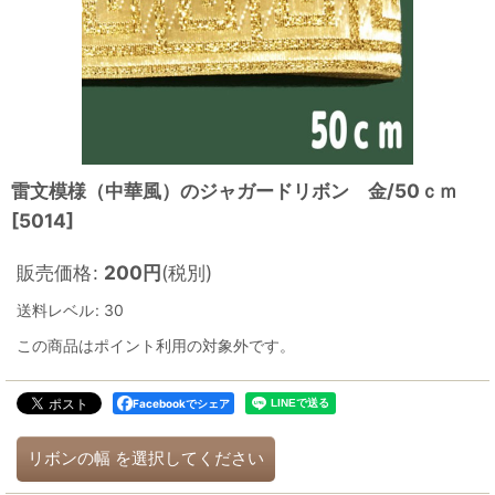
雷文模様（中華風）のジャガードリボン 金/50ｃｍ
[
5014
]
販売価格
:
200
円
(税別)
送料レベル
:
30
この商品はポイント利用の対象外です。
Facebookでシェア
リボンの幅
を選択してください