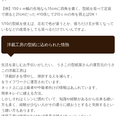
【例】150ｃｍ幅の生地なら15cmに四角を書く。型紙を並べて定規
で測ると21cmだった→10倍して210ｃｍの布を買えばOK！
1/10の型紙を使えば、左右で色が違うとか、後ろだけ丈が長くなって
いるなどの改造をしても並べるだけでいいんですよ。
洋裁工房の型紙に込められた情熱
生活を楽しむお手伝いがしたい。 うさこの型紙屋さんの運営元のうさ
この洋裁工房は
「洋裁好きを増やし、挫折する人を減らす」
をライフワークに運営されています。
ネット上には上級者や中級者向けの情報はあふれています。
簡単キレイに縫える方法。
しかしそれはミシンに慣れていて、知識や経験があるから出来る縫い
方も多く、経験が少ない人がその通りに縫おうとすると失敗するとい
う縫い方もあります。
洋裁工房は技術がなければ道具で補えばいいじゃない！