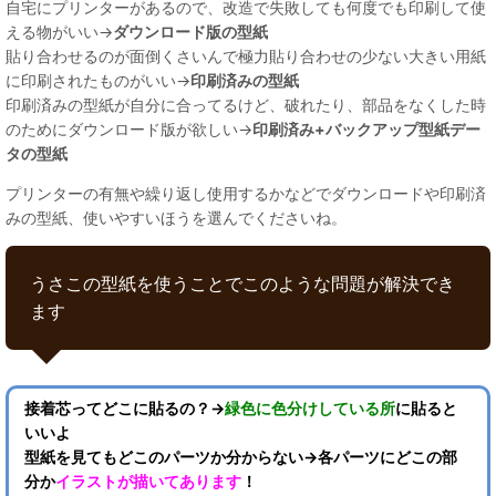
自宅にプリンターがあるので、改造で失敗しても何度でも印刷して使
える物がいい→
ダウンロード版の型紙
貼り合わせるのが面倒くさいんで極力貼り合わせの少ない大きい用紙
に印刷されたものがいい→
印刷済みの型紙
印刷済みの型紙が自分に合ってるけど、破れたり、部品をなくした時
のためにダウンロード版が欲しい→
印刷済み+バックアップ型紙デー
タの型紙
プリンターの有無や繰り返し使用するかなどでダウンロードや印刷済
みの型紙、使いやすいほうを選んでくださいね。
うさこの型紙を使うことでこのような問題が解決でき
ます
接着芯ってどこに貼るの？→
緑色に色分けしている所
に貼ると
いいよ
型紙を見てもどこのパーツか分からない→各パーツにどこの部
分か
イラストが描いてあります
！