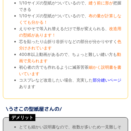
1/10サイズの型紙がついているので、
縫う前に形が
把握
できる
1/10サイズの型紙がついているので、
布の量が計算しな
くても分かる！
えりやそで等入れ替えるだけで形が変えられる、
改造用
の型紙があります！
芯を貼ったり山折り谷折りなどの部分が分かりやすく
色
分けされています
400本以上動画があるので、ちょっと難しい縫い方も
動
画で見られます
初心者の方でも作れるように滅茶苦茶
細かく説明書を書
いています
コスプレなど改造したい場合、充実した
部分縫いページ
あります
デメリット
とても細かい説明書なので、枚数が多いため一見難しそ