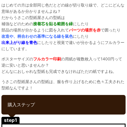
はじめての方は全部同じ色だとどの線が切り取り線で、どこにどんな
意味があるか分かりませんよね？
だからうさこの型紙屋さんの型紙は
補強などのための
接着芯を貼る範囲を緑
にしたり
部品の場所が分かるように図を入れて
パーツの場所を赤
で囲ったり
改造や、柄合わせの基準になる線を鼠色
にしたり
出来上がり線を青色
にしたりと視覚で違いが分かるようにフルカラー
にしています。
ポスターサイズの
フルカラー印刷
の用紙が複数枚入って1400円って
逆に安いと思いませんか？
どんなにおしゃれな型紙も完成できなければただの紙ですよね。
うさこの型紙屋さんの型紙は、服を作り上げるために色々工夫された
型紙なんですよ！
購入ステップ
step1