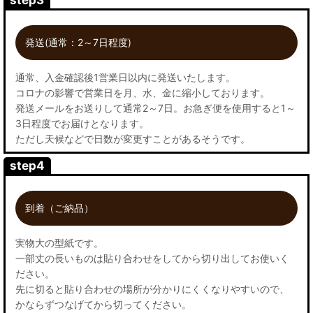
step3
発送(通常：2～7日程度)
通常、入金確認後1営業日以内に発送いたします。
コロナの影響で営業日を月、水、金に縮小しております。
発送メールをお送りして通常2～7日。お急ぎ便を使用すると1～
3日程度でお届けとなります。
ただし天候などで日数が変更すことがあるそうです。
step4
到着（ご納品）
実物大の型紙です。
一部丈の長いものは貼り合わせをしてから切り出してお使いく
ださい。
先に切ると貼り合わせの場所が分かりにくくなりやすいので、
かならずつなげてから切ってください。