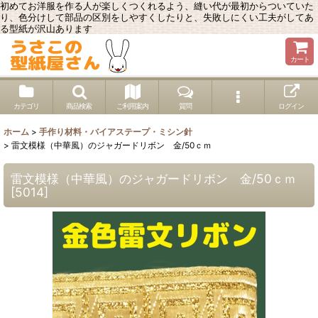
初めてお洋服を作る人が楽しくつくれるよう、縫い代が最初からついていた
り、色分けして部品の区別をしやすくしたりと、失敗しにくい工夫がしてあ
る型紙が沢山あります
カート
カテゴリ
商品検索
ご利用案内
質問
ログイン
ホーム
>
手作り材料・バイアステープ・ミシン針
>
雷文模様（中華風）のジャガードリボン 金/50ｃｍ
雷文模様（中華風）のジャガードリボン 金/50ｃｍ
[
5014
]