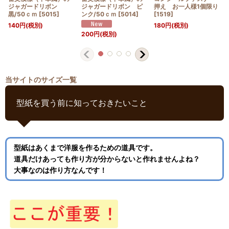
ジャガードリボン
ジャガードリボン ピ
押え お一人様1個限り
黒/50ｃｍ
[
5015
]
ンク/50ｃｍ
[
5014
]
[
1519
]
140
円
(税別)
180
円
(税別)
200
円
(税別)
当サイトのサイズ一覧
型紙を買う前に知っておきたいこと
型紙はあくまで洋服を作るための道具です。
道具だけあっても作り方が分からないと作れませんよね？
大事なのは作り方なんです！