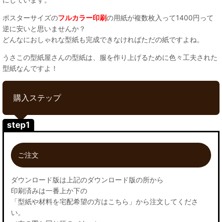
ポスターサイズの
フルカラー印刷
の用紙が複数枚入って1400円って
逆に安いと思いませんか？
どんなにおしゃれな型紙も完成できなければただの紙ですよね。
うさこの型紙屋さんの型紙は、服を作り上げるために色々工夫された
型紙なんですよ！
購入ステップ
step1
ご注文
ダウンロード版は上記のダウンロード版の所から
印刷済みは一番上か下の
「型紙や材料を宅配希望の方はこちら」から注文してくださ
い。