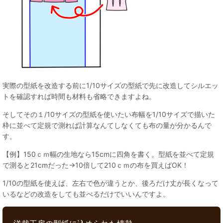
実際の型紙を改造する前に1/10サイズの型紙で先に改造してシルエッ
トを確認すれば時間も材料も省略できますよね。
そしてその１/10サイズの型紙を使いたい布幅を1/10サイズで描いた
枠に並べて定規で測れば計算なんてしなくても布の量が分かるんで
す。
【例】150ｃｍ幅の生地なら15cmに四角を書く。型紙を並べて定規
で測ると21cmだった→10倍して210ｃｍの布を買えばOK！
1/10の型紙を使えば、左右で色が違うとか、後ろだけ丈が長くなって
いるなどの改造をしても並べるだけでいいんですよ。