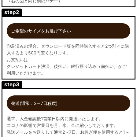
（右の図と同じ柄のバナー）
step2
ご希望のサイズをお選び下さい
印刷済みの場合、ダウンロード版を同時購入すると2つ別々に購
入するより500円安くなります。
お支払いは
クレジットカード決済、後払い、銀行振り込み（前払い）がご
利用いただけます。
step3
発送(通常：2～7日程度)
通常、入金確認後1営業日以内に発送いたします。
コロナの影響で営業日を月、水、金に縮小しております。
発送メールをお送りして通常2～7日。お急ぎ便を使用すると1～