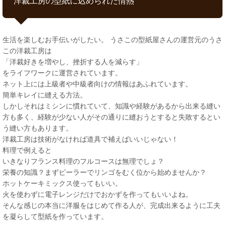
洋裁工房の型紙に込められた情熱
生活を楽しむお手伝いがしたい。 うさこの型紙屋さんの運営元のうさ
この洋裁工房は
「洋裁好きを増やし、挫折する人を減らす」
をライフワークに運営されています。
ネット上には上級者や中級者向けの情報はあふれています。
簡単キレイに縫える方法。
しかしそれはミシンに慣れていて、知識や経験があるから出来る縫い
方も多く、経験が少ない人がその通りに縫おうとすると失敗するとい
う縫い方もあります。
洋裁工房は技術がなければ道具で補えばいいじゃない！
料理で例えると
いきなりフランス料理のフルコースは無理でしょ？
栄養の知識？まずピーラーでリンゴをむく位から始めませんか？
ホットケーキミックス使ってもいい。
火を使わずに電子レンジだけでおかずを作ってもいいよね。
そんな感じの本当に洋服をはじめて作る人が、完成出来るように工夫
を凝らして型紙を作っています。