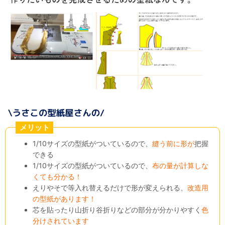
メリット
1/10サイズの型紙がついているので、
縫う前に形が
把握
できる
1/10サイズの型紙がついているので、
布の量が計算しな
くても分かる！
えりやそで等入れ替えるだけで形が変えられる、
改造用
の型紙があります！
芯を貼ったり山折り谷折りなどの部分が分かりやすく
色
分けされています