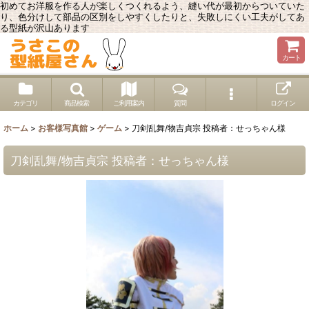
初めてお洋服を作る人が楽しくつくれるよう、縫い代が最初からついていた
り、色分けして部品の区別をしやすくしたりと、失敗しにくい工夫がしてあ
る型紙が沢山あります
カート
カテゴリ
商品検索
ご利用案内
質問
ログイン
ホーム
>
お客様写真館
>
ゲーム
>
刀剣乱舞/物吉貞宗 投稿者：せっちゃん様
刀剣乱舞/物吉貞宗 投稿者：せっちゃん様