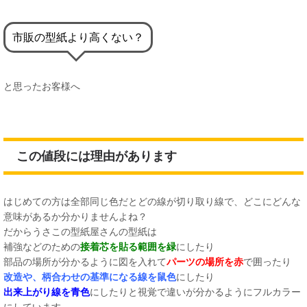
市販の型紙より高くない？
と思ったお客様へ
この値段には理由があります
はじめての方は全部同じ色だとどの線が切り取り線で、どこにどんな
意味があるか分かりませんよね？
だからうさこの型紙屋さんの型紙は
補強などのための
接着芯を貼る範囲を緑
にしたり
部品の場所が分かるように図を入れて
パーツの場所を赤
で囲ったり
改造や、柄合わせの基準になる線を鼠色
にしたり
出来上がり線を青色
にしたりと視覚で違いが分かるようにフルカラー
にしています。