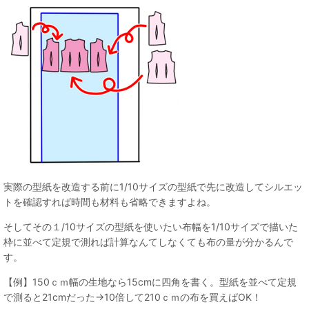
実際の型紙を改造する前に1/10サイズの型紙で先に改造してシルエッ
トを確認すれば時間も材料も省略できますよね。
そしてその１/10サイズの型紙を使いたい布幅を1/10サイズで描いた
枠に並べて定規で測れば計算なんてしなくても布の量が分かるんで
す。
【例】150ｃｍ幅の生地なら15cmに四角を書く。型紙を並べて定規
で測ると21cmだった→10倍して210ｃｍの布を買えばOK！