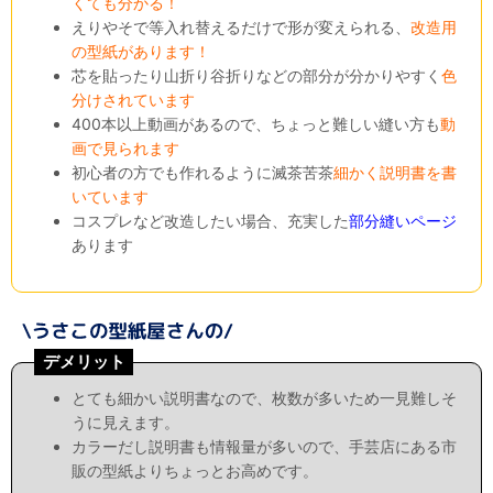
くても分かる！
えりやそで等入れ替えるだけで形が変えられる、
改造用
の型紙があります！
芯を貼ったり山折り谷折りなどの部分が分かりやすく
色
分けされています
400本以上動画があるので、ちょっと難しい縫い方も
動
画で見られます
初心者の方でも作れるように滅茶苦茶
細かく説明書を書
いています
コスプレなど改造したい場合、充実した
部分縫いページ
あります
デメリット
とても細かい説明書なので、枚数が多いため一見難しそ
うに見えます。
カラーだし説明書も情報量が多いので、手芸店にある市
販の型紙よりちょっとお高めです。