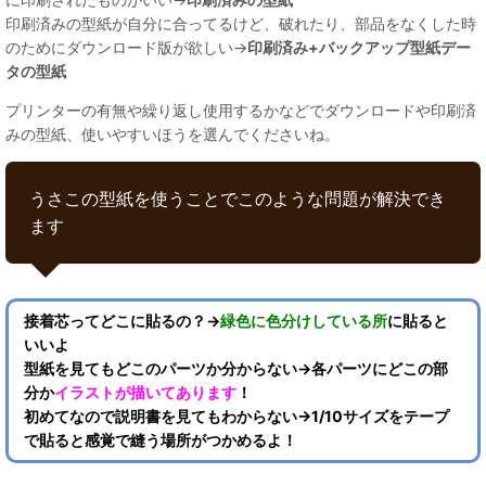
印刷済みの型紙が自分に合ってるけど、破れたり、部品をなくした時
のためにダウンロード版が欲しい→
印刷済み+バックアップ型紙デー
タの型紙
プリンターの有無や繰り返し使用するかなどでダウンロードや印刷済
みの型紙、使いやすいほうを選んでくださいね。
うさこの型紙を使うことでこのような問題が解決でき
ます
接着芯ってどこに貼るの？→
緑色に色分けしている所
に貼ると
いいよ
型紙を見てもどこのパーツか分からない→各パーツにどこの部
分か
イラストが描いてあります
！
初めてなので説明書を見てもわからない→1/10サイズをテープ
で貼ると感覚で縫う場所がつかめるよ！