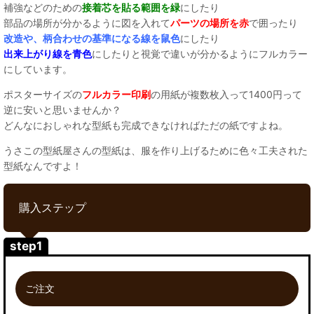
補強などのための
接着芯を貼る範囲を緑
にしたり
部品の場所が分かるように図を入れて
パーツの場所を赤
で囲ったり
改造や、柄合わせの基準になる線を鼠色
にしたり
出来上がり線を青色
にしたりと視覚で違いが分かるようにフルカラー
にしています。
ポスターサイズの
フルカラー印刷
の用紙が複数枚入って1400円って
逆に安いと思いませんか？
どんなにおしゃれな型紙も完成できなければただの紙ですよね。
うさこの型紙屋さんの型紙は、服を作り上げるために色々工夫された
型紙なんですよ！
購入ステップ
step1
ご注文