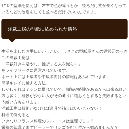
1/10の型紙を使えば、左右で色が違うとか、後ろだけ丈が長くなって
いるなどの改造をしても並べるだけでいいんですよ。
洋裁工房の型紙に込められた情熱
生活を楽しむお手伝いがしたい。 うさこの型紙屋さんの運営元のうさ
この洋裁工房は
「洋裁好きを増やし、挫折する人を減らす」
をライフワークに運営されています。
ネット上には上級者や中級者向けの情報はあふれています。
簡単キレイに縫える方法。
しかしそれはミシンに慣れていて、知識や経験があるから出来る縫い
方も多く、経験が少ない人がその通りに縫おうとすると失敗するとい
う縫い方もあります。
洋裁工房は技術がなければ道具で補えばいいじゃない！
料理で例えると
いきなりフランス料理のフルコースは無理でしょ？
栄養の知識？まずピーラーでリンゴをむく位から始めませんか？