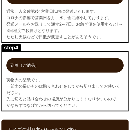
通常、入金確認後1営業日以内に発送いたします。
コロナの影響で営業日を月、水、金に縮小しております。
発送メールをお送りして通常2～7日。お急ぎ便を使用すると1～
3日程度でお届けとなります。
ただし天候などで日数が変更すことがあるそうです。
step4
到着（ご納品）
実物大の型紙です。
一部丈の長いものは貼り合わせをしてから切り出してお使いく
ださい。
先に切ると貼り合わせの場所が分かりにくくなりやすいので、
かならずつなげてから切ってください。
サイズの測り方がわからない方へ