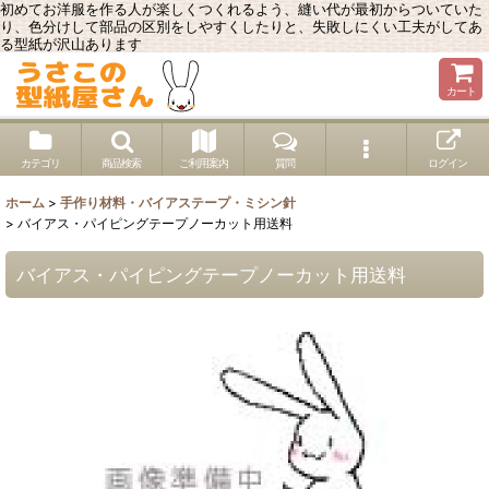
初めてお洋服を作る人が楽しくつくれるよう、縫い代が最初からついていた
り、色分けして部品の区別をしやすくしたりと、失敗しにくい工夫がしてあ
る型紙が沢山あります
カート
カテゴリ
商品検索
ご利用案内
質問
ログイン
ホーム
>
手作り材料・バイアステープ・ミシン針
>
バイアス・パイピングテープノーカット用送料
バイアス・パイピングテープノーカット用送料