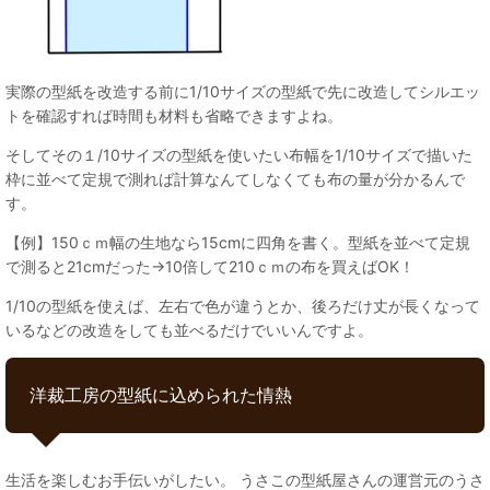
実際の型紙を改造する前に1/10サイズの型紙で先に改造してシルエッ
トを確認すれば時間も材料も省略できますよね。
そしてその１/10サイズの型紙を使いたい布幅を1/10サイズで描いた
枠に並べて定規で測れば計算なんてしなくても布の量が分かるんで
す。
【例】150ｃｍ幅の生地なら15cmに四角を書く。型紙を並べて定規
で測ると21cmだった→10倍して210ｃｍの布を買えばOK！
1/10の型紙を使えば、左右で色が違うとか、後ろだけ丈が長くなって
いるなどの改造をしても並べるだけでいいんですよ。
洋裁工房の型紙に込められた情熱
生活を楽しむお手伝いがしたい。 うさこの型紙屋さんの運営元のうさ