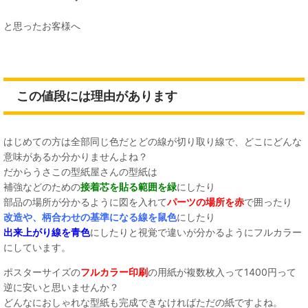
と思ったお客様へ
この値段には理由があります
はじめての方は全部同じ色だとどの線が切り取り線で、どこにどんな
意味があるか分かりませんよね？
だからうさこの型紙屋さんの型紙は
補強などのための
接着芯を貼る範囲を緑
にしたり
部品の場所が分かるように図を入れて
パーツの場所を赤
で囲ったり
改造や、柄合わせの基準になる線を鼠色
にしたり
出来上がり線を青色
にしたりと視覚で違いが分かるようにフルカラー
にしています。
ポスターサイズの
フルカラー印刷
の用紙が複数枚入って1400円って
逆に安いと思いませんか？
どんなにおしゃれな型紙も完成できなければただの紙ですよね。