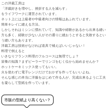
この洋裁工房は
「洋裁好きを増やし、挫折する人を減らす」
をライフワークに運営されています。
ネット上には上級者や中級者向けの情報はあふれています。
簡単キレイに縫える方法。
しかしそれはミシンに慣れていて、知識や経験があるから出来る縫い
方も多く、経験が少ない人がその通りに縫おうとすると失敗するとい
う縫い方もあります。
洋裁工房は技術がなければ道具で補えばいいじゃない！
料理で例えると
いきなりフランス料理のフルコースは無理でしょ？
栄養の知識？まずピーラーでリンゴをむく位から始めませんか？
ホットケーキミックス使ってもいい。
火を使わずに電子レンジだけでおかずを作ってもいいよね。
そんな感じの本当に洋服をはじめて作る人が、完成出来るように工夫
を凝らして型紙を作っています。
市販の型紙より高くない？