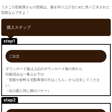
うさこの型紙屋さんの型紙は、服を作り上げるために色々工夫された
型紙なんですよ！
購入ステップ
step1
ご注文
ダウンロード版は上記のダウンロード版の所から
印刷済みは一番上か下の
「型紙や材料を宅配希望の方はこちら」から注文してくださ
い。
（右の図と同じ柄のバナー）
step2