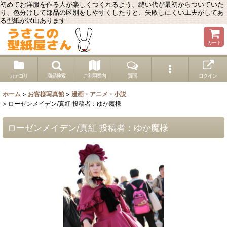
初めてお洋服を作る人が楽しくつくれるよう、縫い代が最初からついていた
り、色分けして部品の区別をしやすくしたりと、失敗しにくい工夫がしてあ
る型紙が沢山あります
カート
カテゴリ
商品検索
ご利用案内
質問
ログイン
ホーム
>
お客様写真館
>
漫画・アニメ・小説
>
ローゼンメイデン/真紅 投稿者：ゆか魔様
ローゼンメイデン/真紅 投稿者：ゆか魔様