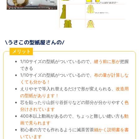
メリット
1/10サイズの型紙がついているので、
縫う前に形が
把握
できる
1/10サイズの型紙がついているので、
布の量が計算しな
くても分かる！
えりやそで等入れ替えるだけで形が変えられる、
改造用
の型紙があります！
芯を貼ったり山折り谷折りなどの部分が分かりやすく
色
分けされています
400本以上動画があるので、ちょっと難しい縫い方も
動
画で見られます
初心者の方でも作れるように滅茶苦茶
細かく説明書を書
いています