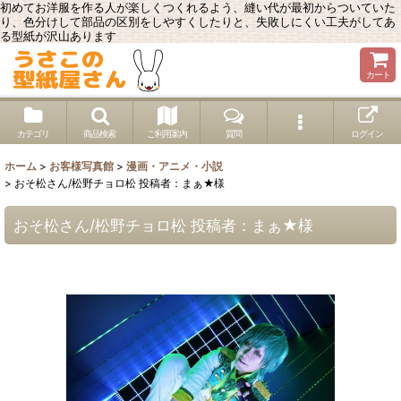
初めてお洋服を作る人が楽しくつくれるよう、縫い代が最初からついていた
り、色分けして部品の区別をしやすくしたりと、失敗しにくい工夫がしてあ
る型紙が沢山あります
カート
カテゴリ
商品検索
ご利用案内
質問
ログイン
ホーム
>
お客様写真館
>
漫画・アニメ・小説
>
おそ松さん/松野チョロ松 投稿者：まぁ★様
おそ松さん/松野チョロ松 投稿者：まぁ★様