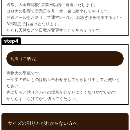
通常、入金確認後1営業日以内に発送いたします。
コロナの影響で営業日を月、水、金に縮小しております。
発送メールをお送りして通常2～7日。お急ぎ便を使用すると1～
3日程度でお届けとなります。
ただし天候などで日数が変更すことがあるそうです。
step4
到着（ご納品）
実物大の型紙です。
一部丈の長いものは貼り合わせをしてから切り出してお使いく
ださい。
先に切ると貼り合わせの場所が分かりにくくなりやすいので、
かならずつなげてから切ってください。
サイズの測り方がわからない方へ