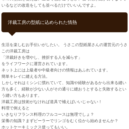
いるなどの改造をしても並べるだけでいいんですよ。
洋裁工房の型紙に込められた情熱
生活を楽しむお手伝いがしたい。 うさこの型紙屋さんの運営元のうさ
この洋裁工房は
「洋裁好きを増やし、挫折する人を減らす」
をライフワークに運営されています。
ネット上には上級者や中級者向けの情報はあふれています。
簡単キレイに縫える方法。
しかしそれはミシンに慣れていて、知識や経験があるから出来る縫い
方も多く、経験が少ない人がその通りに縫おうとすると失敗するとい
う縫い方もあります。
洋裁工房は技術がなければ道具で補えばいいじゃない！
料理で例えると
いきなりフランス料理のフルコースは無理でしょ？
栄養の知識？まずピーラーでリンゴをむく位から始めませんか？
ホットケーキミックス使ってもいい。