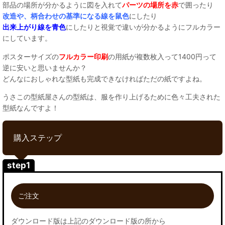
部品の場所が分かるように図を入れて
パーツの場所を赤
で囲ったり
改造や、柄合わせの基準になる線を鼠色
にしたり
出来上がり線を青色
にしたりと視覚で違いが分かるようにフルカラー
にしています。
ポスターサイズの
フルカラー印刷
の用紙が複数枚入って1400円って
逆に安いと思いませんか？
どんなにおしゃれな型紙も完成できなければただの紙ですよね。
うさこの型紙屋さんの型紙は、服を作り上げるために色々工夫された
型紙なんですよ！
購入ステップ
step1
ご注文
ダウンロード版は上記のダウンロード版の所から