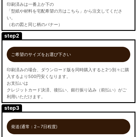
印刷済みは一番上か下の
「型紙や材料を宅配希望の方はこちら」から注文してくださ
い。
（右の図と同じ柄のバナー）
step2
ご希望のサイズをお選び下さい
印刷済みの場合、ダウンロード版を同時購入すると2つ別々に購
入するより500円安くなります。
お支払いは
クレジットカード決済、後払い、銀行振り込み（前払い）がご
利用いただけます。
step3
発送(通常：2～7日程度)