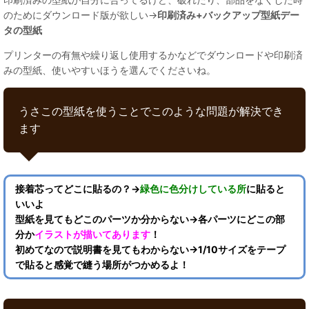
のためにダウンロード版が欲しい→
印刷済み+バックアップ型紙デー
タの型紙
プリンターの有無や繰り返し使用するかなどでダウンロードや印刷済
みの型紙、使いやすいほうを選んでくださいね。
うさこの型紙を使うことでこのような問題が解決でき
ます
接着芯ってどこに貼るの？→
緑色に色分けしている所
に貼ると
いいよ
型紙を見てもどこのパーツか分からない→各パーツにどこの部
分か
イラストが描いてあります
！
初めてなので説明書を見てもわからない→1/10サイズをテープ
で貼ると感覚で縫う場所がつかめるよ！