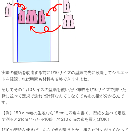
実際の型紙を改造する前に1/10サイズの型紙で先に改造してシルエッ
トを確認すれば時間も材料も省略できますよね。
そしてその１/10サイズの型紙を使いたい布幅を1/10サイズで描いた
枠に並べて定規で測れば計算なんてしなくても布の量が分かるんで
す。
【例】150ｃｍ幅の生地なら15cmに四角を書く。型紙を並べて定規
で測ると21cmだった→10倍して210ｃｍの布を買えばOK！
1/10の型紙を使えば、左右で色が違うとか、後ろだけ丈が長くなって