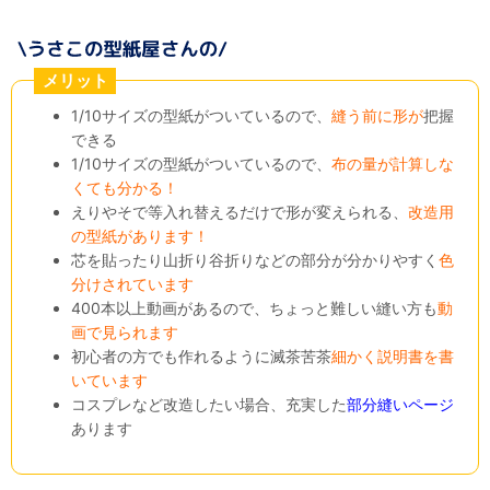
メリット
1/10サイズの型紙がついているので、
縫う前に形が
把握
できる
1/10サイズの型紙がついているので、
布の量が計算しな
くても分かる！
えりやそで等入れ替えるだけで形が変えられる、
改造用
の型紙があります！
芯を貼ったり山折り谷折りなどの部分が分かりやすく
色
分けされています
400本以上動画があるので、ちょっと難しい縫い方も
動
画で見られます
初心者の方でも作れるように滅茶苦茶
細かく説明書を書
いています
コスプレなど改造したい場合、充実した
部分縫いページ
あります