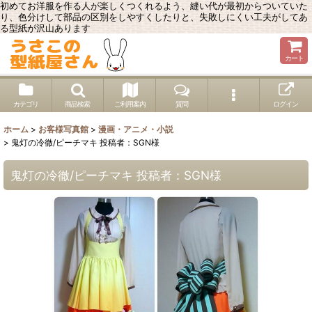
初めてお洋服を作る人が楽しくつくれるよう、縫い代が最初からついていた
り、色分けして部品の区別をしやすくしたりと、失敗しにくい工夫がしてあ
る型紙が沢山あります
カート
カテゴリ
商品検索
ご利用案内
質問
ログイン
ホーム
>
お客様写真館
>
漫画・アニメ・小説
>
鬼灯の冷徹/ピーチマキ 投稿者：SGN様
鬼灯の冷徹/ピーチマキ 投稿者：SGN様