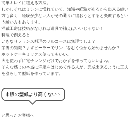
簡単キレイに縫える方法。
しかしそれはミシンに慣れていて、知識や経験があるから出来る縫い
方も多く、経験が少ない人がその通りに縫おうとすると失敗するとい
う縫い方もあります。
洋裁工房は技術がなければ道具で補えばいいじゃない！
料理で例えると
いきなりフランス料理のフルコースは無理でしょ？
栄養の知識？まずピーラーでリンゴをむく位から始めませんか？
ホットケーキミックス使ってもいい。
火を使わずに電子レンジだけでおかずを作ってもいいよね。
そんな感じの本当に洋服をはじめて作る人が、完成出来るように工夫
を凝らして型紙を作っています。
市販の型紙より高くない？
と思ったお客様へ