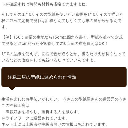
トを確認すれば時間も材料も省略できますよね。
そしてその１/10サイズの型紙を使いたい布幅を1/10サイズで描いた
枠に並べて定規で測れば計算なんてしなくても布の量が分かるんで
す。
【例】150ｃｍ幅の生地なら15cmに四角を書く。型紙を並べて定規
で測ると21cmだった→10倍して210ｃｍの布を買えばOK！
1/10の型紙を使えば、左右で色が違うとか、後ろだけ丈が長くなって
いるなどの改造をしても並べるだけでいいんですよ。
洋裁工房の型紙に込められた情熱
生活を楽しむお手伝いがしたい。 うさこの型紙屋さんの運営元のうさ
この洋裁工房は
「洋裁好きを増やし、挫折する人を減らす」
をライフワークに運営されています。
ネット上には上級者や中級者向けの情報はあふれています。