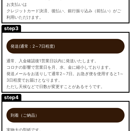
お支払いは
クレジットカード決済、後払い、銀行振り込み（前払い）がご
利用いただけます。
step3
発送(通常：2～7日程度)
通常、入金確認後1営業日以内に発送いたします。
コロナの影響で営業日を月、水、金に縮小しております。
発送メールをお送りして通常2～7日。お急ぎ便を使用すると1～
3日程度でお届けとなります。
ただし天候などで日数が変更すことがあるそうです。
step4
到着（ご納品）
実物大の型紙です。