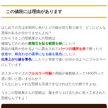
この値段には理由があります
はじめての方は全部同じ色だとどの線が切り取り線で、どこにどんな
意味があるか分かりませんよね？
だからうさこの型紙屋さんの型紙は
補強などのための
接着芯を貼る範囲を緑
にしたり
部品の場所が分かるように図を入れて
パーツの場所を赤
で囲ったり
改造や、柄合わせの基準になる線を鼠色
にしたり
出来上がり線を青色
にしたりと視覚で違いが分かるようにフルカラー
にしています。
ポスターサイズの
フルカラー印刷
の用紙が複数枚入って1400円って
逆に安いと思いませんか？
どんなにおしゃれな型紙も完成できなければただの紙ですよね。
うさこの型紙屋さんの型紙は、服を作り上げるために色々工夫された
型紙なんですよ！