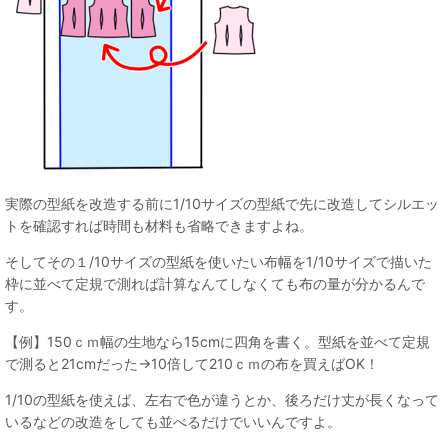
実際の型紙を改造する前に1/10サイズの型紙で先に改造してシルエッ
トを確認すれば時間も材料も省略できますよね。
そしてその１/10サイズの型紙を使いたい布幅を1/10サイズで描いた
枠に並べて定規で測れば計算なんてしなくても布の量が分かるんで
す。
【例】150ｃｍ幅の生地なら15cmに四角を書く。型紙を並べて定規
で測ると21cmだった→10倍して210ｃｍの布を買えばOK！
1/10の型紙を使えば、左右で色が違うとか、後ろだけ丈が長くなって
いるなどの改造をしても並べるだけでいいんですよ。