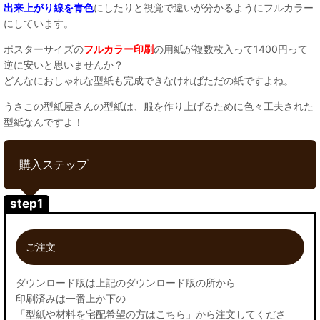
出来上がり線を青色
にしたりと視覚で違いが分かるようにフルカラー
にしています。
ポスターサイズの
フルカラー印刷
の用紙が複数枚入って1400円って
逆に安いと思いませんか？
どんなにおしゃれな型紙も完成できなければただの紙ですよね。
うさこの型紙屋さんの型紙は、服を作り上げるために色々工夫された
型紙なんですよ！
購入ステップ
step1
ご注文
ダウンロード版は上記のダウンロード版の所から
印刷済みは一番上か下の
「型紙や材料を宅配希望の方はこちら」から注文してくださ