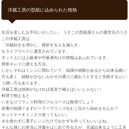
洋裁工房の型紙に込められた情熱
生活を楽しむお手伝いがしたい。 うさこの型紙屋さんの運営元のうさ
この洋裁工房は
「洋裁好きを増やし、挫折する人を減らす」
をライフワークに運営されています。
ネット上には上級者や中級者向けの情報はあふれています。
簡単キレイに縫える方法。
しかしそれはミシンに慣れていて、知識や経験があるから出来る縫い
方も多く、経験が少ない人がその通りに縫おうとすると失敗するとい
う縫い方もあります。
洋裁工房は技術がなければ道具で補えばいいじゃない！
料理で例えると
いきなりフランス料理のフルコースは無理でしょ？
栄養の知識？まずピーラーでリンゴをむく位から始めませんか？
ホットケーキミックス使ってもいい。
火を使わずに電子レンジだけでおかずを作ってもいいよね。
そんな感じの本当に洋服をはじめて作る人が、完成出来るように工夫