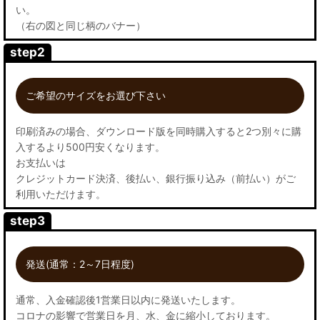
い。
（右の図と同じ柄のバナー）
step2
ご希望のサイズをお選び下さい
印刷済みの場合、ダウンロード版を同時購入すると2つ別々に購
入するより500円安くなります。
お支払いは
クレジットカード決済、後払い、銀行振り込み（前払い）がご
利用いただけます。
step3
発送(通常：2～7日程度)
通常、入金確認後1営業日以内に発送いたします。
コロナの影響で営業日を月、水、金に縮小しております。