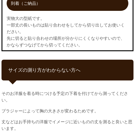
到着（ご納品）
実物大の型紙です。
一部丈の長いものは貼り合わせをしてから切り出してお使いく
ださい。
先に切ると貼り合わせの場所が分かりにくくなりやすいので、
かならずつなげてから切ってください。
サイズの測り方がわからない方へ
そのお洋服を着る時につける予定の下着を付けてから測ってくださ
い。
ブラジャーによって胸の大きさが変わるためです。
丈などはお手持ちの洋服でイメージに近いものの丈を測ると良いと思
います。