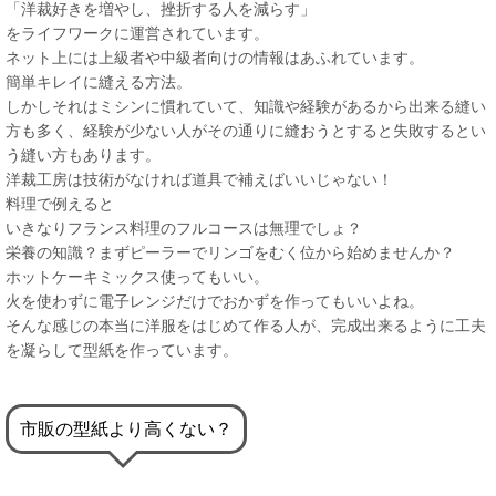
「洋裁好きを増やし、挫折する人を減らす」
をライフワークに運営されています。
ネット上には上級者や中級者向けの情報はあふれています。
簡単キレイに縫える方法。
しかしそれはミシンに慣れていて、知識や経験があるから出来る縫い
方も多く、経験が少ない人がその通りに縫おうとすると失敗するとい
う縫い方もあります。
洋裁工房は技術がなければ道具で補えばいいじゃない！
料理で例えると
いきなりフランス料理のフルコースは無理でしょ？
栄養の知識？まずピーラーでリンゴをむく位から始めませんか？
ホットケーキミックス使ってもいい。
火を使わずに電子レンジだけでおかずを作ってもいいよね。
そんな感じの本当に洋服をはじめて作る人が、完成出来るように工夫
を凝らして型紙を作っています。
市販の型紙より高くない？