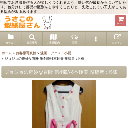
初めてお洋服を作る人が楽しくつくれるよう、縫い代が最初からついていた
り、色分けして部品の区別をしやすくしたりと、失敗しにくい工夫がしてあ
る型紙が沢山あります
カート
カテゴリ
商品検索
ご利用案内
質問
ログイン
ホーム
>
お客様写真館
>
漫画・アニメ・小説
>
ジョジョの奇妙な冒険 第4部/杉本鈴美 投稿者：K様
ジョジョの奇妙な冒険 第4部/杉本鈴美 投稿者：K様