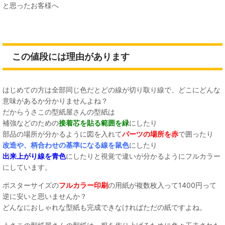
と思ったお客様へ
この値段には理由があります
はじめての方は全部同じ色だとどの線が切り取り線で、どこにどんな
意味があるか分かりませんよね？
だからうさこの型紙屋さんの型紙は
補強などのための
接着芯を貼る範囲を緑
にしたり
部品の場所が分かるように図を入れて
パーツの場所を赤
で囲ったり
改造や、柄合わせの基準になる線を鼠色
にしたり
出来上がり線を青色
にしたりと視覚で違いが分かるようにフルカラー
にしています。
ポスターサイズの
フルカラー印刷
の用紙が複数枚入って1400円って
逆に安いと思いませんか？
どんなにおしゃれな型紙も完成できなければただの紙ですよね。