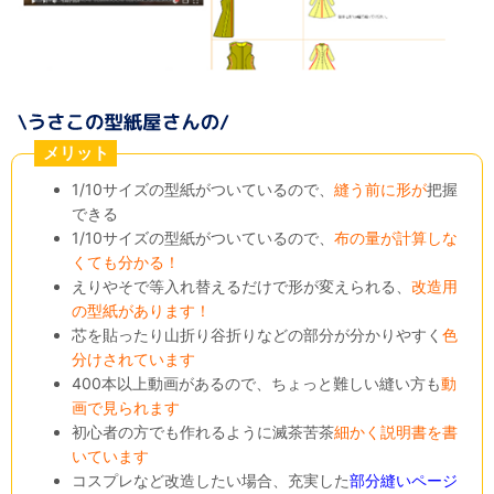
メリット
1/10サイズの型紙がついているので、
縫う前に形が
把握
できる
1/10サイズの型紙がついているので、
布の量が計算しな
くても分かる！
えりやそで等入れ替えるだけで形が変えられる、
改造用
の型紙があります！
芯を貼ったり山折り谷折りなどの部分が分かりやすく
色
分けされています
400本以上動画があるので、ちょっと難しい縫い方も
動
画で見られます
初心者の方でも作れるように滅茶苦茶
細かく説明書を書
いています
コスプレなど改造したい場合、充実した
部分縫いページ