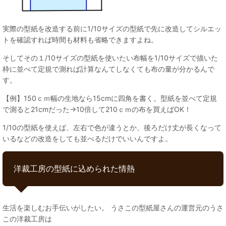
実際の型紙を改造する前に1/10サイズの型紙で先に改造してシルエッ
トを確認すれば時間も材料も省略できますよね。
そしてその１/10サイズの型紙を使いたい布幅を1/10サイズで描いた
枠に並べて定規で測れば計算なんてしなくても布の量が分かるんで
す。
【例】150ｃｍ幅の生地なら15cmに四角を書く。型紙を並べて定規
で測ると21cmだった→10倍して210ｃｍの布を買えばOK！
1/10の型紙を使えば、左右で色が違うとか、後ろだけ丈が長くなって
いるなどの改造をしても並べるだけでいいんですよ。
洋裁工房の型紙に込められた情熱
生活を楽しむお手伝いがしたい。 うさこの型紙屋さんの運営元のうさ
この洋裁工房は