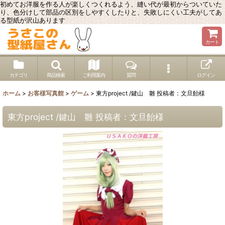
初めてお洋服を作る人が楽しくつくれるよう、縫い代が最初からついていた
り、色分けして部品の区別をしやすくしたりと、失敗しにくい工夫がしてあ
る型紙が沢山あります
カート
カテゴリ
商品検索
ご利用案内
質問
ログイン
ホーム
>
お客様写真館
>
ゲーム
>
東方project /鍵山 雛 投稿者：文旦飴様
東方project /鍵山 雛 投稿者：文旦飴様