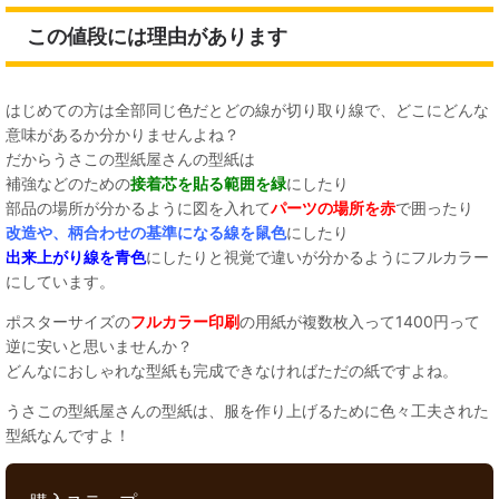
この値段には理由があります
はじめての方は全部同じ色だとどの線が切り取り線で、どこにどんな
意味があるか分かりませんよね？
だからうさこの型紙屋さんの型紙は
補強などのための
接着芯を貼る範囲を緑
にしたり
部品の場所が分かるように図を入れて
パーツの場所を赤
で囲ったり
改造や、柄合わせの基準になる線を鼠色
にしたり
出来上がり線を青色
にしたりと視覚で違いが分かるようにフルカラー
にしています。
ポスターサイズの
フルカラー印刷
の用紙が複数枚入って1400円って
逆に安いと思いませんか？
どんなにおしゃれな型紙も完成できなければただの紙ですよね。
うさこの型紙屋さんの型紙は、服を作り上げるために色々工夫された
型紙なんですよ！