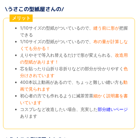
メリット
1/10サイズの型紙がついているので、
縫う前に形が
把握
できる
1/10サイズの型紙がついているので、
布の量が計算しな
くても分かる！
えりやそで等入れ替えるだけで形が変えられる、
改造用
の型紙があります！
芯を貼ったり山折り谷折りなどの部分が分かりやすく
色
分けされています
400本以上動画があるので、ちょっと難しい縫い方も
動
画で見られます
初心者の方でも作れるように滅茶苦茶
細かく説明書を書
いています
コスプレなど改造したい場合、充実した
部分縫いページ
あります