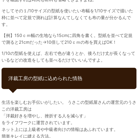
そしてその１/10サイズの型紙を使いたい布幅を1/10サイズで描いた
枠に並べて定規で測れば計算なんてしなくても布の量が分かるんで
す。
【例】150ｃｍ幅の生地なら15cmに四角を書く。型紙を並べて定規
で測ると21cmだった→10倍して210ｃｍの布を買えばOK！
1/10の型紙を使えば、左右で色が違うとか、後ろだけ丈が長くなって
いるなどの改造をしても並べるだけでいいんですよ。
洋裁工房の型紙に込められた情熱
生活を楽しむお手伝いがしたい。 うさこの型紙屋さんの運営元のうさ
この洋裁工房は
「洋裁好きを増やし、挫折する人を減らす」
をライフワークに運営されています。
ネット上には上級者や中級者向けの情報はあふれています。
簡単キレイに縫える方法。