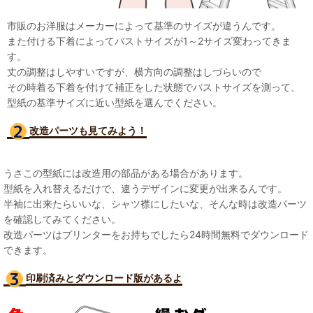
市販のお洋服はメーカーによって基準のサイズが違うんです。
また付ける下着によってバストサイズが1～2サイズ変わってきま
す。
丈の調整はしやすいですが、横方向の調整はしづらいので
その時着る下着を付けて補正をした状態でバストサイズを測って、
型紙の基準サイズに近い型紙を選んでください。
改造パーツも見て
みよう！
うさこの型紙には改造用の部品がある場合があります。
型紙を入れ替えるだけで、違うデザインに変更が出来るんです。
半袖に出来たらいいな、シャツ襟にしたいな、そんな時は改造パーツ
を確認してみてください。
改造パーツはプリンターをお持ちでしたら24時間無料でダウンロード
できます。
印刷済みとダウンロード版があるよ