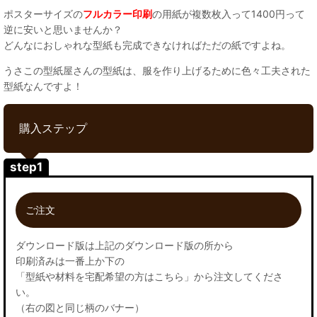
ポスターサイズの
フルカラー印刷
の用紙が複数枚入って1400円って
逆に安いと思いませんか？
どんなにおしゃれな型紙も完成できなければただの紙ですよね。
うさこの型紙屋さんの型紙は、服を作り上げるために色々工夫された
型紙なんですよ！
購入ステップ
step1
ご注文
ダウンロード版は上記のダウンロード版の所から
印刷済みは一番上か下の
「型紙や材料を宅配希望の方はこちら」から注文してくださ
い。
（右の図と同じ柄のバナー）