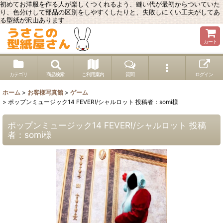
初めてお洋服を作る人が楽しくつくれるよう、縫い代が最初からついていた
り、色分けして部品の区別をしやすくしたりと、失敗しにくい工夫がしてあ
る型紙が沢山あります
カート
カテゴリ
商品検索
ご利用案内
質問
ログイン
ホーム
>
お客様写真館
>
ゲーム
>
ポップンミュージック14 FEVER!/シャルロット 投稿者：somi様
ポップンミュージック14 FEVER!/シャルロット 投稿
者：somi様