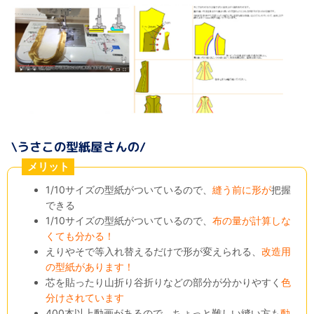
メリット
1/10サイズの型紙がついているので、
縫う前に形が
把握
できる
1/10サイズの型紙がついているので、
布の量が計算しな
くても分かる！
えりやそで等入れ替えるだけで形が変えられる、
改造用
の型紙があります！
芯を貼ったり山折り谷折りなどの部分が分かりやすく
色
分けされています
400本以上動画があるので、ちょっと難しい縫い方も
動