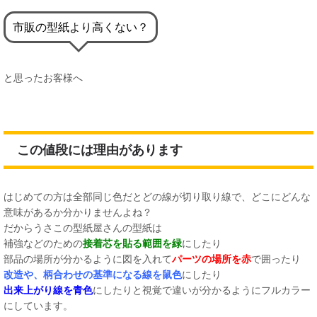
市販の型紙より高くない？
と思ったお客様へ
この値段には理由があります
はじめての方は全部同じ色だとどの線が切り取り線で、どこにどんな
意味があるか分かりませんよね？
だからうさこの型紙屋さんの型紙は
補強などのための
接着芯を貼る範囲を緑
にしたり
部品の場所が分かるように図を入れて
パーツの場所を赤
で囲ったり
改造や、柄合わせの基準になる線を鼠色
にしたり
出来上がり線を青色
にしたりと視覚で違いが分かるようにフルカラー
にしています。