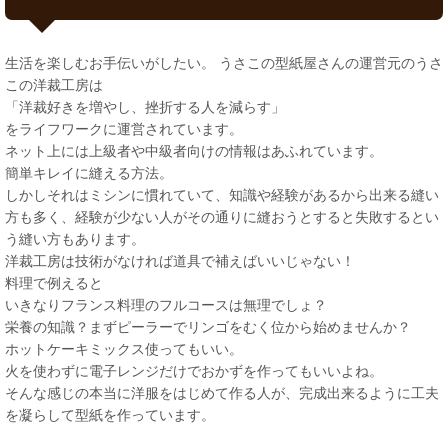
生活を楽しむお手伝いがしたい。 うさこの型紙屋さんの運営元のうさ
この洋裁工房は
「洋裁好きを増やし、挫折する人を減らす」
をライフワークに運営されています。
ネット上には上級者や中級者向けの情報はあふれています。
簡単キレイに縫える方法。
しかしそれはミシンに慣れていて、知識や経験があるから出来る縫い
方も多く、経験が少ない人がその通りに縫おうとすると失敗するとい
う縫い方もあります。
洋裁工房は技術がなければ道具で補えばいいじゃない！
料理で例えると
いきなりフランス料理のフルコースは無理でしょ？
栄養の知識？まずピーラーでリンゴをむく位から始めませんか？
ホットケーキミックス使ってもいい。
火を使わずに電子レンジだけでおかずを作ってもいいよね。
そんな感じの本当に洋服をはじめて作る人が、完成出来るように工夫
を凝らして型紙を作っています。