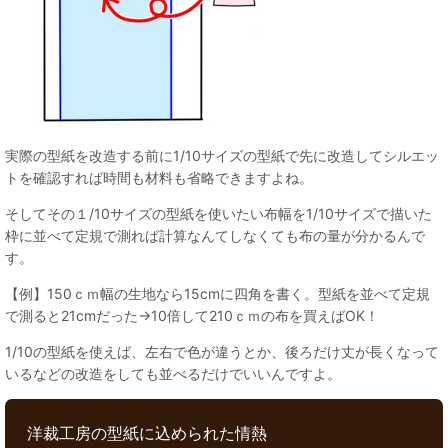
実際の型紙を改造する前に1/10サイズの型紙で先に改造してシルエッ
トを確認すれば時間も材料も省略できますよね。
そしてその１/10サイズの型紙を使いたい布幅を1/10サイズで描いた
枠に並べて定規で測れば計算なんてしなくても布の量が分かるんで
す。
【例】150ｃｍ幅の生地なら15cmに四角を書く。型紙を並べて定規
で測ると21cmだった→10倍して210ｃｍの布を買えばOK！
1/10の型紙を使えば、左右で色が違うとか、後ろだけ丈が長くなって
いるなどの改造をしても並べるだけでいいんですよ。
洋裁工房の型紙に込められた情熱