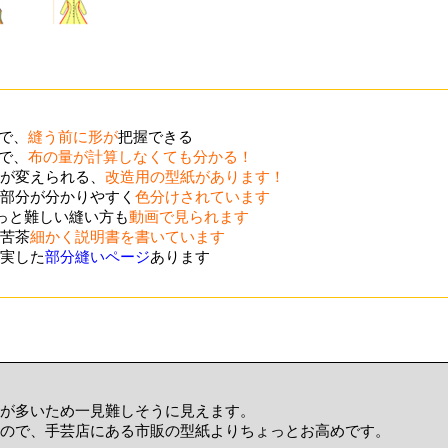
ので、
縫う前に形が
把握できる
ので、
布の量が計算しなくても分かる！
が変えられる、
改造用の型紙があります！
部分が分かりやすく
色分けされています
ょっと難しい縫い方も
動画で見られます
苦茶
細かく説明書を書いています
実した
部分縫いページ
あります
が多いため一見難しそうに見えます。
ので、手芸店にある市販の型紙よりちょっとお高めです。