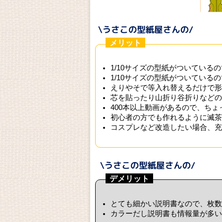
メリット
1/10サイズの型紙がついている
1/10サイズの型紙がついている
えりやそで等入れ替えるだけで形
芯を貼ったり山折り谷折りなどの
400本以上動画があるので、ち
初心者の方でも作れるように滅茶
コスプレなど改造したい場合、充
デメリット
とても細かい説明書なので、枚数
カラーだし説明書も情報量が多い