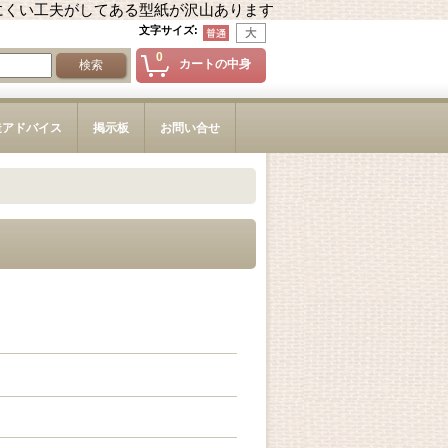
にくい工夫がしてある型紙が沢山あります
文字サイズ
:
0
カートの中身
造アドバイス
掲示板
お問い合せ