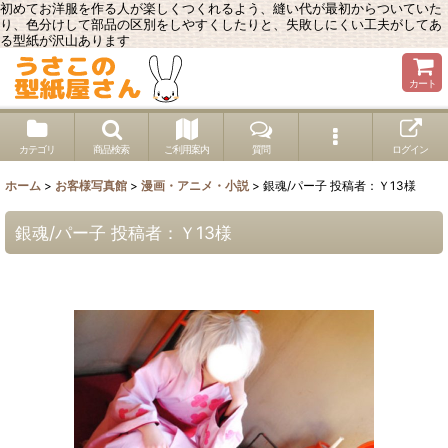
初めてお洋服を作る人が楽しくつくれるよう、縫い代が最初からついていた
り、色分けして部品の区別をしやすくしたりと、失敗しにくい工夫がしてあ
る型紙が沢山あります
カート
カテゴリ
商品検索
ご利用案内
質問
ログイン
ホーム
>
お客様写真館
>
漫画・アニメ・小説
>
銀魂/パー子 投稿者：Ｙ13様
銀魂/パー子 投稿者：Ｙ13様