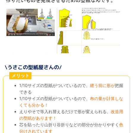
メリット
1/10サイズの型紙がついているので、
縫う前に形が
把握
できる
1/10サイズの型紙がついているので、
布の量が計算しな
くても分かる！
えりやそで等入れ替えるだけで形が変えられる、
改造用
の型紙があります！
芯を貼ったり山折り谷折りなどの部分が分かりやすく
色
分けされています