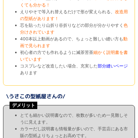
くても分かる！
えりやそで等入れ替えるだけで形が変えられる、
改造用
の型紙があります！
芯を貼ったり山折り谷折りなどの部分が分かりやすく
色
分けされています
400本以上動画があるので、ちょっと難しい縫い方も
動
画で見られます
初心者の方でも作れるように滅茶苦茶
細かく説明書を書
いています
コスプレなど改造したい場合、充実した
部分縫いページ
あります
デメリット
とても細かい説明書なので、枚数が多いため一見難しそ
うに見えます。
カラーだし説明書も情報量が多いので、手芸店にある市
販の型紙よりちょっとお高めです。