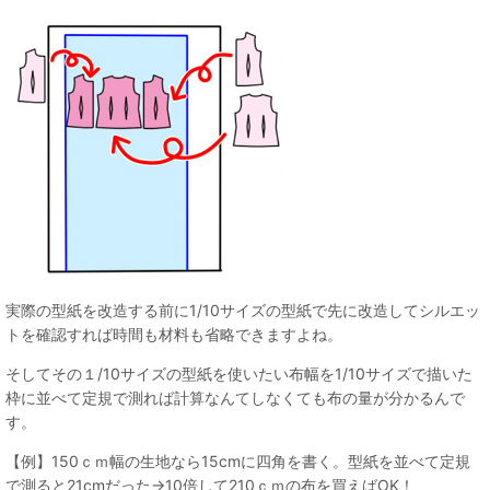
実際の型紙を改造する前に1/10サイズの型紙で先に改造してシルエッ
トを確認すれば時間も材料も省略できますよね。
そしてその１/10サイズの型紙を使いたい布幅を1/10サイズで描いた
枠に並べて定規で測れば計算なんてしなくても布の量が分かるんで
す。
【例】150ｃｍ幅の生地なら15cmに四角を書く。型紙を並べて定規
で測ると21cmだった→10倍して210ｃｍの布を買えばOK！