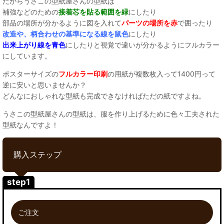
だからうさこの型紙屋さんの型紙は
補強などのための
接着芯を貼る範囲を緑
にしたり
部品の場所が分かるように図を入れて
パーツの場所を赤
で囲ったり
改造や、柄合わせの基準になる線を鼠色
にしたり
出来上がり線を青色
にしたりと視覚で違いが分かるようにフルカラー
にしています。
ポスターサイズの
フルカラー印刷
の用紙が複数枚入って1400円って
逆に安いと思いませんか？
どんなにおしゃれな型紙も完成できなければただの紙ですよね。
うさこの型紙屋さんの型紙は、服を作り上げるために色々工夫された
型紙なんですよ！
購入ステップ
step1
ご注文