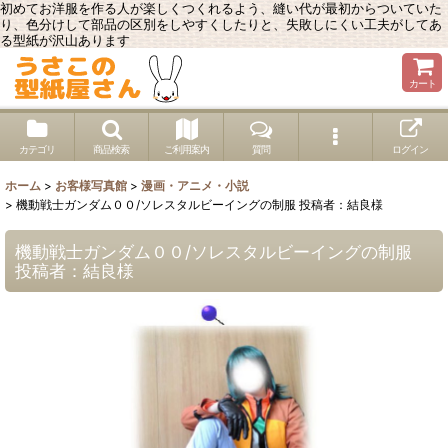
初めてお洋服を作る人が楽しくつくれるよう、縫い代が最初からついていた
り、色分けして部品の区別をしやすくしたりと、失敗しにくい工夫がしてあ
る型紙が沢山あります
カート
カテゴリ
商品検索
ご利用案内
質問
ログイン
ホーム
>
お客様写真館
>
漫画・アニメ・小説
>
機動戦士ガンダム００/ソレスタルビーイングの制服 投稿者：結良様
機動戦士ガンダム００/ソレスタルビーイングの制服
投稿者：結良様