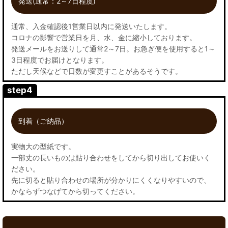
発送(通常：2～7日程度)
通常、入金確認後1営業日以内に発送いたします。
コロナの影響で営業日を月、水、金に縮小しております。
発送メールをお送りして通常2～7日。お急ぎ便を使用すると1～
3日程度でお届けとなります。
ただし天候などで日数が変更すことがあるそうです。
step4
到着（ご納品）
実物大の型紙です。
一部丈の長いものは貼り合わせをしてから切り出してお使いく
ださい。
先に切ると貼り合わせの場所が分かりにくくなりやすいので、
かならずつなげてから切ってください。