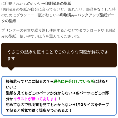
に印刷されたものがいい→
印刷済みの型紙
印刷済みの型紙が自分に合ってるけど、破れたり、部品をなくした時
のためにダウンロード版が欲しい→
印刷済み+バックアップ型紙デー
タの型紙
プリンターの有無や繰り返し使用するかなどでダウンロードや印刷済
みの型紙、使いやすいほうを選んでくださいね。
うさこの型紙を使うことでこのような問題が解決でき
ます
接着芯ってどこに貼るの？→
緑色に色分けしている所
に貼ると
いいよ
型紙を見てもどこのパーツか分からない→各パーツにどこの部
分か
イラストが描いてあります
！
初めてなので説明書を見てもわからない→1/10サイズをテープ
で貼ると感覚で縫う場所がつかめるよ！