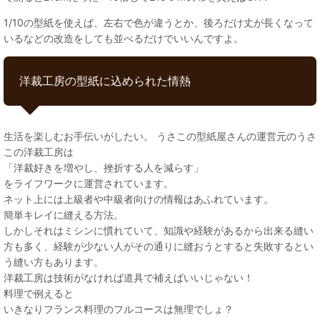
1/10の型紙を使えば、左右で色が違うとか、後ろだけ丈が長くなって
いるなどの改造をしても並べるだけでいいんですよ。
洋裁工房の型紙に込められた情熱
生活を楽しむお手伝いがしたい。 うさこの型紙屋さんの運営元のうさ
この洋裁工房は
「洋裁好きを増やし、挫折する人を減らす」
をライフワークに運営されています。
ネット上には上級者や中級者向けの情報はあふれています。
簡単キレイに縫える方法。
しかしそれはミシンに慣れていて、知識や経験があるから出来る縫い
方も多く、経験が少ない人がその通りに縫おうとすると失敗するとい
う縫い方もあります。
洋裁工房は技術がなければ道具で補えばいいじゃない！
料理で例えると
いきなりフランス料理のフルコースは無理でしょ？