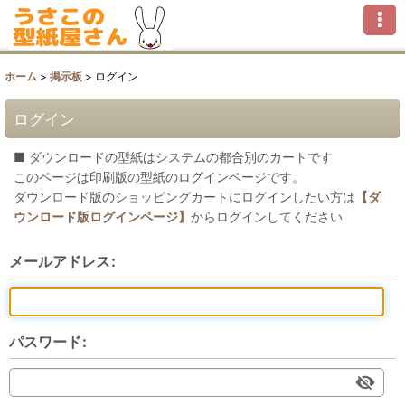
ホーム
>
掲示板
>
ログイン
ログイン
■ ダウンロードの型紙はシステムの都合別のカートです
このページは印刷版の型紙のログインページです。
ダウンロード版のショッピングカートにログインしたい方は
【ダ
ウンロード版ログインページ】
からログインしてください
メールアドレス
:
パスワード
: