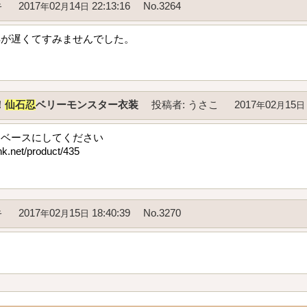
キ
2017
02
14
22:13:16
No.3264
年
月
日
解が遅くてすみませんでした。
！
仙石忍
ベリーモンスター衣装
投稿者
:
うさこ
2017
02
15
年
月
日
をベースにしてください
nk.net/product/435
キ
2017
02
15
18:40:39
No.3270
年
月
日