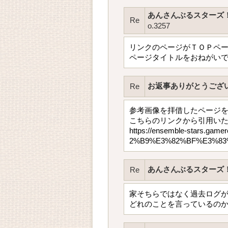
あんさんぶるスターズ
Re
o.3257
リンクのページがＴＯＰペ
ページタイトルをおねがい
お返事ありがとうござ
Re
参考画像を拝借したページ
こちらのリンクから引用い
https://ensemble-star
2%B9%E3%82%BF%E3%8
あんさんぶるスターズ
Re
家そちらではなく過去ログ
どれのことを言っているの