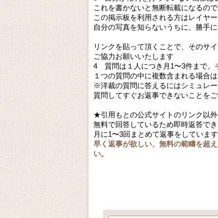
これを書かないと無断転載になるので
この掲示板を利用される方はレイヤー
自分の写真を知らないうちに、勝手に
リンクを貼って頂くことで、そのサイ
ご協力お願いいたします
4 質問は１人につき月1〜3件まで
１つの質問の中に複数含まれる場合は
※洋裁の質問に答えるにはシミュレー
質問してすぐお返事できないことをご
★引用もとの公式サイトのリンク以外
無料で回答しているため即時返答でき
月に1〜3回まとめて返事をしていま
早く返事が欲しい、無料の範疇を超え
い。