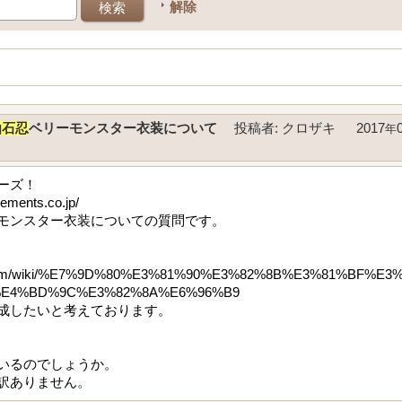
解除
仙石忍
ベリーモンスター衣装について
投稿者
:
クロザキ
2017
年
ーズ！
lements.co.jp/
モンスター衣装についての質問です。
fc2.com/m/wiki/%E7%9D%80%E3%81%90%E3%82%8B%E3%81%BF
%E4%BD%9C%E3%82%8A%E6%96%B9
成したいと考えております。
いるのでしょうか。
訳ありません。