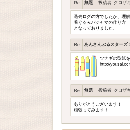
無題
投稿者
:
クロザ
Re
過去ログの方でしたか、理
着ぐるみパジャマの作り方
となっておりました。
あんさんぶるスターズ
Re
ツナギの型紙
http://yousai.oc
無題
投稿者
:
クロザ
Re
ありがとうございます！
頑張ってみます！