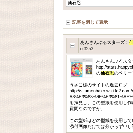
記事を閉じて表示
あんさんぶるスターズ！
o.3253
あんさんぶるスタ
http://stars.happye
の
仙石忍
のベリー
うさこ様のサイトの過去ログ
http://situmonbako.wiki.
A3%E3%83%9E%E3%81%AE
を拝見し、この型紙を使用し作
質問なのですが、
この型紙はどの型紙を使用して
添付画像だけでは分からず申し