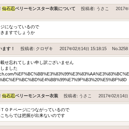
！
仙石忍
ベリーモンスター衣装について
投稿者
:
うさこ
2017
年
ージになっているので
できますでしょうか
います！
投稿者
:
クロザキ
2017
02
14
15:18:15
No.3258
年
月
日
を載せ忘れてしまい申し訳ございません
たしました
s.gamerch.com/%EF%BC%BB%E3%83%99%E3%83%AA%E3%83%B
3%BC%EF%BC%BD%E4%BB%99%E7%9F%B3%20%E5%BF%8D
！
仙石忍
ベリーモンスター衣装
投稿者
:
うさこ
2017
02
14
年
月
日
がＴＯＰページにつながっているので
かこちらでは把握が出来ないのです