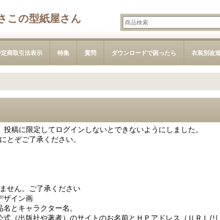
さこの型紙屋さん
特定商取引法表示
特集
質問
ダウンロードで困ったら
衣装別改
で、投稿に限定してログインしないとできないようにしました。
にとぞご了承ください。
ません。ご了承ください
デザイン画
品名とキャラクター名。
公式（出版社や著者）のサイトのお名前とＨＰアドレス（ＵＲＬ/リ