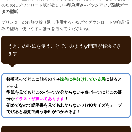
のためにダウンロード版が欲しい→
印刷済み+バックアップ型紙デー
タの型紙
プリンターの有無や繰り返し使用するかなどでダウンロードや印刷済
みの型紙、使いやすいほうを選んでくださいね。
うさこの型紙を使うことでこのような問題が解決でき
ます
接着芯ってどこに貼るの？→
緑色に色分けしている所
に貼ると
いいよ
型紙を見てもどこのパーツか分からない→各パーツにどこの部
分か
イラストが描いてあります
！
初めてなので説明書を見てもわからない→1/10サイズをテープ
で貼ると感覚で縫う場所がつかめるよ！