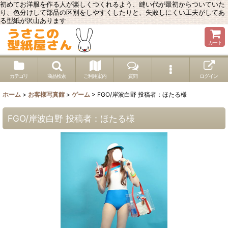
初めてお洋服を作る人が楽しくつくれるよう、縫い代が最初からついていた
り、色分けして部品の区別をしやすくしたりと、失敗しにくい工夫がしてあ
る型紙が沢山あります
カート
カテゴリ
商品検索
ご利用案内
質問
ログイン
ホーム
>
お客様写真館
>
ゲーム
>
FGO/岸波白野 投稿者：ほたる様
FGO/岸波白野 投稿者：ほたる様