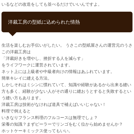
いるなどの改造をしても並べるだけでいいんですよ。
洋裁工房の型紙に込められた情熱
生活を楽しむお手伝いがしたい。 うさこの型紙屋さんの運営元のうさ
この洋裁工房は
「洋裁好きを増やし、挫折する人を減らす」
をライフワークに運営されています。
ネット上には上級者や中級者向けの情報はあふれています。
簡単キレイに縫える方法。
しかしそれはミシンに慣れていて、知識や経験があるから出来る縫い
方も多く、経験が少ない人がその通りに縫おうとすると失敗するとい
う縫い方もあります。
洋裁工房は技術がなければ道具で補えばいいじゃない！
料理で例えると
いきなりフランス料理のフルコースは無理でしょ？
栄養の知識？まずピーラーでリンゴをむく位から始めませんか？
ホットケーキミックス使ってもいい。