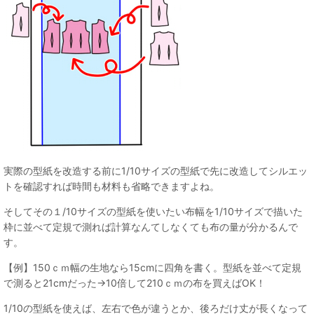
実際の型紙を改造する前に1/10サイズの型紙で先に改造してシルエッ
トを確認すれば時間も材料も省略できますよね。
そしてその１/10サイズの型紙を使いたい布幅を1/10サイズで描いた
枠に並べて定規で測れば計算なんてしなくても布の量が分かるんで
す。
【例】150ｃｍ幅の生地なら15cmに四角を書く。型紙を並べて定規
で測ると21cmだった→10倍して210ｃｍの布を買えばOK！
1/10の型紙を使えば、左右で色が違うとか、後ろだけ丈が長くなって