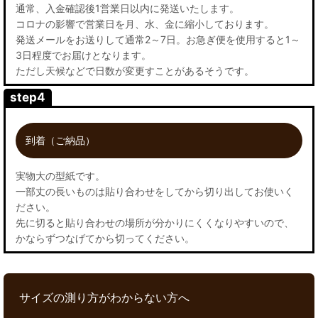
通常、入金確認後1営業日以内に発送いたします。
コロナの影響で営業日を月、水、金に縮小しております。
発送メールをお送りして通常2～7日。お急ぎ便を使用すると1～
3日程度でお届けとなります。
ただし天候などで日数が変更すことがあるそうです。
step4
到着（ご納品）
実物大の型紙です。
一部丈の長いものは貼り合わせをしてから切り出してお使いく
ださい。
先に切ると貼り合わせの場所が分かりにくくなりやすいので、
かならずつなげてから切ってください。
サイズの測り方がわからない方へ