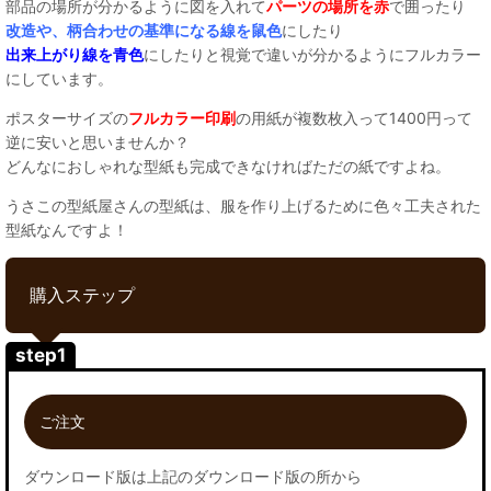
部品の場所が分かるように図を入れて
パーツの場所を赤
で囲ったり
改造や、柄合わせの基準になる線を鼠色
にしたり
出来上がり線を青色
にしたりと視覚で違いが分かるようにフルカラー
にしています。
ポスターサイズの
フルカラー印刷
の用紙が複数枚入って1400円って
逆に安いと思いませんか？
どんなにおしゃれな型紙も完成できなければただの紙ですよね。
うさこの型紙屋さんの型紙は、服を作り上げるために色々工夫された
型紙なんですよ！
購入ステップ
step1
ご注文
ダウンロード版は上記のダウンロード版の所から