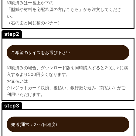
印刷済みは一番上か下の
「型紙や材料を宅配希望の方はこちら」から注文してくださ
い。
（右の図と同じ柄のバナー）
step2
ご希望のサイズをお選び下さい
印刷済みの場合、ダウンロード版を同時購入すると2つ別々に購
入するより500円安くなります。
お支払いは
クレジットカード決済、後払い、銀行振り込み（前払い）がご
利用いただけます。
step3
発送(通常：2～7日程度)