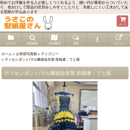
初めてお洋服を作る人が楽しくつくれるよう、縫い代が最初からついていた
り、色分けして部品の区別をしやすくしたりと、失敗しにくい工夫がしてあ
る型紙が沢山あります
カート
カテゴリ
商品検索
ご利用案内
質問
ログイン
ホーム
>
お客様写真館
>
ディズニー
>
ディセンダント/マル舞踏会衣装 投稿者：てと様
ディセンダント/マル舞踏会衣装 投稿者：てと様