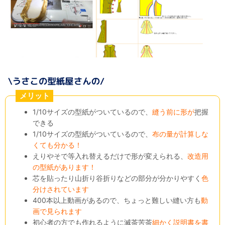
メリット
1/10サイズの型紙がついているので、
縫う前に形が
把握
できる
1/10サイズの型紙がついているので、
布の量が計算しな
くても分かる！
えりやそで等入れ替えるだけで形が変えられる、
改造用
の型紙があります！
芯を貼ったり山折り谷折りなどの部分が分かりやすく
色
分けされています
400本以上動画があるので、ちょっと難しい縫い方も
動
画で見られます
初心者の方でも作れるように滅茶苦茶
細かく説明書を書