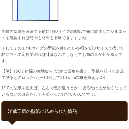
実際の型紙を改造する前に1/10サイズの型紙で先に改造してシルエッ
トを確認すれば時間も材料も省略できますよね。
そしてその１/10サイズの型紙を使いたい布幅を1/10サイズで描いた
枠に並べて定規で測れば計算なんてしなくても布の量が分かるんで
す。
【例】150ｃｍ幅の生地なら15cmに四角を書く。型紙を並べて定規
で測ると21cmだった→10倍して210ｃｍの布を買えばOK！
1/10の型紙を使えば、左右で色が違うとか、後ろだけ丈が長くなって
いるなどの改造をしても並べるだけでいいんですよ。
洋裁工房の型紙に込められた情熱