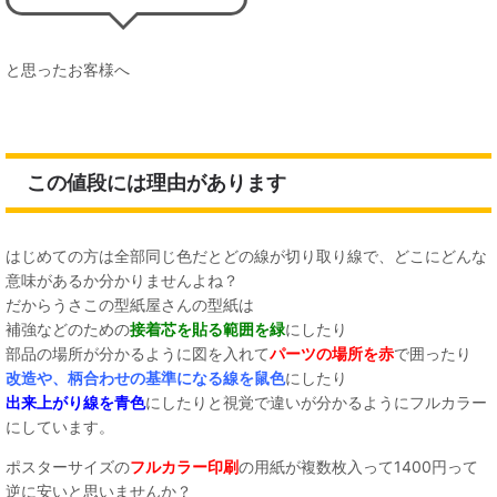
と思ったお客様へ
この値段には理由があります
はじめての方は全部同じ色だとどの線が切り取り線で、どこにどんな
意味があるか分かりませんよね？
だからうさこの型紙屋さんの型紙は
補強などのための
接着芯を貼る範囲を緑
にしたり
部品の場所が分かるように図を入れて
パーツの場所を赤
で囲ったり
改造や、柄合わせの基準になる線を鼠色
にしたり
出来上がり線を青色
にしたりと視覚で違いが分かるようにフルカラー
にしています。
ポスターサイズの
フルカラー印刷
の用紙が複数枚入って1400円って
逆に安いと思いませんか？