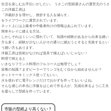
生活を楽しむお手伝いがしたい。 うさこの型紙屋さんの運営元のうさ
この洋裁工房は
「洋裁好きを増やし、挫折する人を減らす」
をライフワークに運営されています。
ネット上には上級者や中級者向けの情報はあふれています。
簡単キレイに縫える方法。
しかしそれはミシンに慣れていて、知識や経験があるから出来る縫い
方も多く、経験が少ない人がその通りに縫おうとすると失敗するとい
う縫い方もあります。
洋裁工房は技術がなければ道具で補えばいいじゃない！
料理で例えると
いきなりフランス料理のフルコースは無理でしょ？
栄養の知識？まずピーラーでリンゴをむく位から始めませんか？
ホットケーキミックス使ってもいい。
火を使わずに電子レンジだけでおかずを作ってもいいよね。
そんな感じの本当に洋服をはじめて作る人が、完成出来るように工夫
を凝らして型紙を作っています。
市販の型紙より高くない？