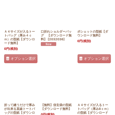
Ａ４サイズが入るトー
口折れショルダーバッ
ポシェットの型紙【ダ
トバッグ（厚み４ｃ
グ 【ダウンロード無
ウンロード無料】
ｍ）の型紙【ダウンロ
料】
[
2032036
]
0
円
(税別)
ード無料】
0
円
(税別)
オプション選択
オプション選択
折って縫うだけで厚み
【無料】信玄袋の型紙
Ａ４サイズが入るトー
が出来る直線トートバ
【ダウンロード無料】
トバッグ（厚み8ｃｍ）
ッグの型紙【ダウンロ
の型紙【ダウンロード
0
円
(税別)