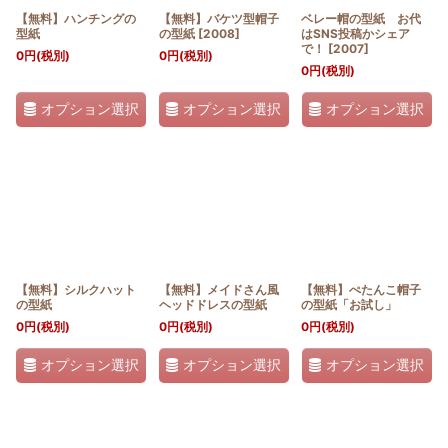
【無料】ハンチングの
【無料】バケツ型帽子
ベレー帽の型紙 お代
型紙
の型紙
[
2008
]
はSNS投稿かシェア
で！
[
2007
]
0
円
(税別)
0
円
(税別)
0
円
(税別)
オプション選択
オプション選択
オプション選択
【無料】シルクハット
【無料】メイドさん風
【無料】ぺたんこ帽子
の型紙
ヘッドドレスの型紙
の型紙「お試し」
0
円
(税別)
0
円
(税別)
0
円
(税別)
オプション選択
オプション選択
オプション選択