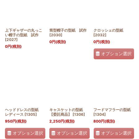
上下ギャザーの丸っこ
筒型帽子の型紙 試作
クロッシェの型紙
い帽子の型紙 試作
[
2030
]
[
2032
]
[
2027
]
0
円
(税別)
0
円
(税別)
0
円
(税別)
オプション選択
ヘッドドレスの型紙
キャスケットの型紙
フードマフラーの型紙
レディース
[
1305
]
【委託商品】
[
1306
]
[
1304
]
950
円
(税別)
2,250
円
(税別)
800
円
(税別)
オプション選択
オプション選択
オプション選択