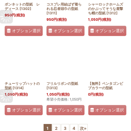
ボンネットの型紙 レ
コスプレ用結ばず着ら
シャーロックホームズ
ディース
[
1302
]
れる忍者頭巾の型紙
のかぶってそうな鹿撃
[
1311
]
ち帽の型紙
[
1312
]
950
円
(税別)
950
円
(税別)
1,050
円
(税別)
オプション選択
オプション選択
オプション選択
チューリップハットの
フリルリボンの型紙
【無料】ペンタゴンビ
型紙
[
1314
]
[
1313
]
ブカラーの型紙
1,050
円
(税別)
1,050
円
(税別)
0
円
(税別)
希望小売価格
:
1,050
円
オプション選択
オプション選択
オプション選択
1
2
3
4
次
»