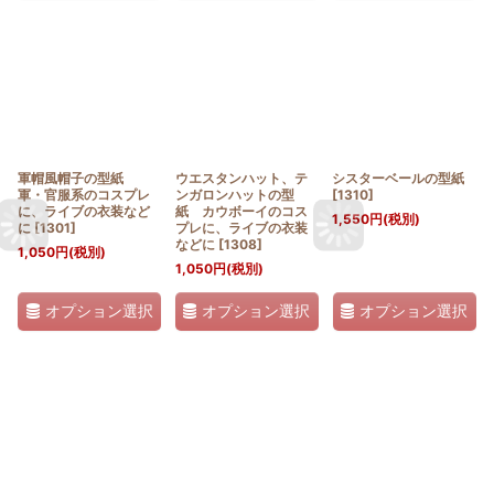
軍帽風帽子の型紙
ウエスタンハット、テ
シスターベールの型紙
軍・官服系のコスプレ
ンガロンハットの型
[
1310
]
に、ライブの衣装など
紙 カウボーイのコス
1,550
円
(税別)
に
[
1301
]
プレに、ライブの衣装
などに
[
1308
]
1,050
円
(税別)
1,050
円
(税別)
オプション選択
オプション選択
オプション選択