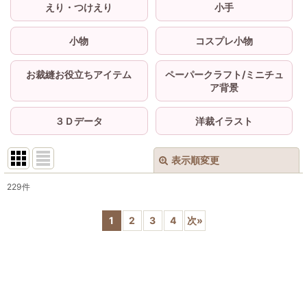
えり・つけえり
小手
小物
コスプレ小物
お裁縫お役立ちアイテム
ペーパークラフト/ミニチュ
ア背景
３Ｄデータ
洋裁イラスト
表示順変更
閉じる
229
件
サブカテゴリ
:
1
2
3
4
次
»
表示数
:
並び順
: