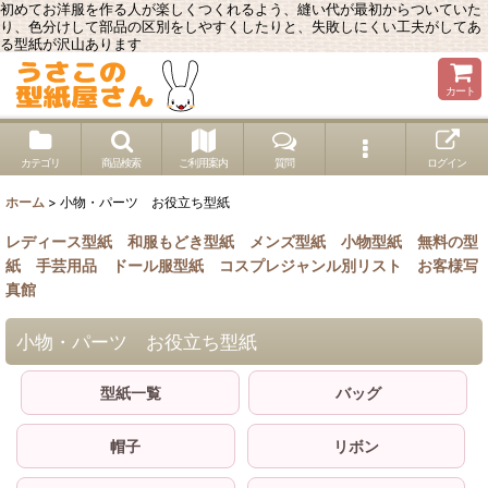
初めてお洋服を作る人が楽しくつくれるよう、縫い代が最初からついていた
り、色分けして部品の区別をしやすくしたりと、失敗しにくい工夫がしてあ
る型紙が沢山あります
カート
カテゴリ
商品検索
ご利用案内
質問
ログイン
ホーム
>
小物・パーツ お役立ち型紙
レディース型紙
和服もどき型紙
メンズ型紙
小物型紙
無料の型
紙
手芸用品
ドール服型紙
コスプレジャンル別リスト
お客様写
真館
小物・パーツ お役立ち型紙
型紙一覧
バッグ
帽子
リボン