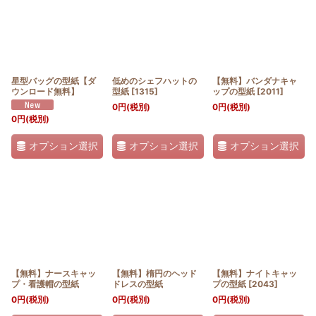
星型バッグの型紙【ダ
低めのシェフハットの
【無料】バンダナキャ
ウンロード無料】
型紙
[
1315
]
ップの型紙
[
2011
]
0
円
(税別)
0
円
(税別)
0
円
(税別)
オプション選択
オプション選択
オプション選択
【無料】ナースキャッ
【無料】楕円のヘッド
【無料】ナイトキャッ
プ・看護帽の型紙
ドレスの型紙
プの型紙
[
2043
]
0
円
(税別)
0
円
(税別)
0
円
(税別)