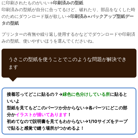
に印刷されたものがいい→
印刷済みの型紙
印刷済みの型紙が自分に合ってるけど、破れたり、部品をなくした時
のためにダウンロード版が欲しい→
印刷済み+バックアップ型紙デー
タの型紙
プリンターの有無や繰り返し使用するかなどでダウンロードや印刷済
みの型紙、使いやすいほうを選んでくださいね。
うさこの型紙を使うことでこのような問題が解決でき
ます
接着芯ってどこに貼るの？→
緑色に色分けしている所
に貼ると
いいよ
型紙を見てもどこのパーツか分からない→各パーツにどこの部
分か
イラストが描いてあります
！
初めてなので説明書を見てもわからない→1/10サイズをテープ
で貼ると感覚で縫う場所がつかめるよ！