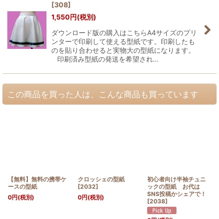
[
308
]
1,550
円
(税別)
ダウンロード版の購入はこちらA4サイズのプリ
ンターで印刷して使える型紙です。印刷したも
のを貼り合わせると実物大の型紙になります。
印刷済み型紙の発送を希望され…
この商品を買った人は、こんな商品も買っています
【無料】無料の携帯ケ
クロッシェの型紙
初心者向け半袖チュニ
ースの型紙
[
2032
]
ックの型紙 お代は
SNS投稿かシェアで！
0
円
(税別)
0
円
(税別)
[
2038
]