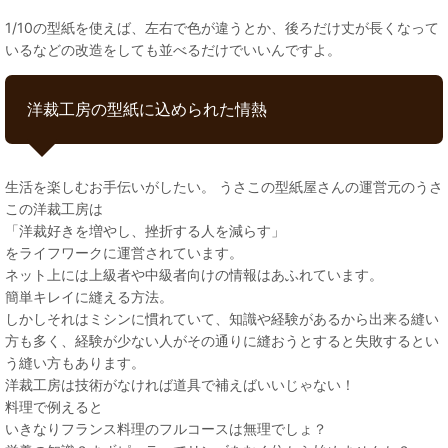
1/10の型紙を使えば、左右で色が違うとか、後ろだけ丈が長くなって
いるなどの改造をしても並べるだけでいいんですよ。
洋裁工房の型紙に込められた情熱
生活を楽しむお手伝いがしたい。 うさこの型紙屋さんの運営元のうさ
この洋裁工房は
「洋裁好きを増やし、挫折する人を減らす」
をライフワークに運営されています。
ネット上には上級者や中級者向けの情報はあふれています。
簡単キレイに縫える方法。
しかしそれはミシンに慣れていて、知識や経験があるから出来る縫い
方も多く、経験が少ない人がその通りに縫おうとすると失敗するとい
う縫い方もあります。
洋裁工房は技術がなければ道具で補えばいいじゃない！
料理で例えると
いきなりフランス料理のフルコースは無理でしょ？