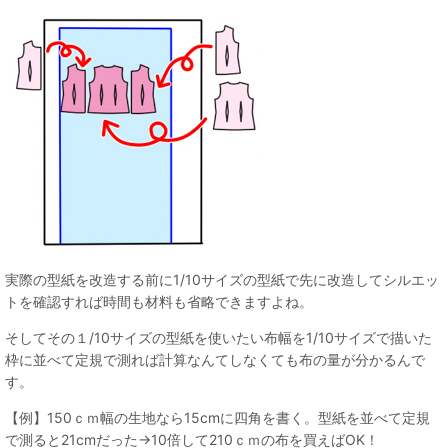
実際の型紙を改造する前に1/10サイズの型紙で先に改造してシルエッ
トを確認すれば時間も材料も省略できますよね。
そしてその１/10サイズの型紙を使いたい布幅を1/10サイズで描いた
枠に並べて定規で測れば計算なんてしなくても布の量が分かるんで
す。
【例】150ｃｍ幅の生地なら15cmに四角を書く。型紙を並べて定規
で測ると21cmだった→10倍して210ｃｍの布を買えばOK！