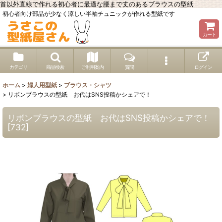
首以外直線で作れる初心者に最適な腰まで丈のあるブラウスの型紙
初心者向け部品が少なく涼しい半袖チュニックが作れる型紙です
カート
カテゴリ
商品検索
ご利用案内
質問
ログイン
ホーム
>
婦人用型紙
>
ブラウス・シャツ
>
リボンブラウスの型紙 お代はSNS投稿かシェアで！
リボンブラウスの型紙 お代はSNS投稿かシェアで！
[
732
]