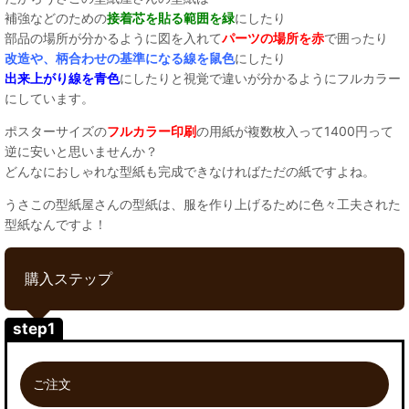
補強などのための
接着芯を貼る範囲を緑
にしたり
部品の場所が分かるように図を入れて
パーツの場所を赤
で囲ったり
改造や、柄合わせの基準になる線を鼠色
にしたり
出来上がり線を青色
にしたりと視覚で違いが分かるようにフルカラー
にしています。
ポスターサイズの
フルカラー印刷
の用紙が複数枚入って1400円って
逆に安いと思いませんか？
どんなにおしゃれな型紙も完成できなければただの紙ですよね。
うさこの型紙屋さんの型紙は、服を作り上げるために色々工夫された
型紙なんですよ！
購入ステップ
step1
ご注文