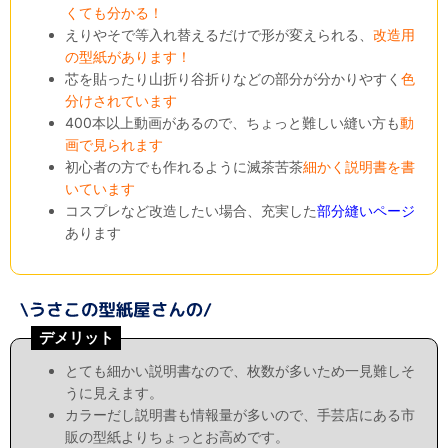
くても分かる！
えりやそで等入れ替えるだけで形が変えられる、
改造用
の型紙があります！
芯を貼ったり山折り谷折りなどの部分が分かりやすく
色
分けされています
400本以上動画があるので、ちょっと難しい縫い方も
動
画で見られます
初心者の方でも作れるように滅茶苦茶
細かく説明書を書
いています
コスプレなど改造したい場合、充実した
部分縫いページ
あります
デメリット
とても細かい説明書なので、枚数が多いため一見難しそ
うに見えます。
カラーだし説明書も情報量が多いので、手芸店にある市
販の型紙よりちょっとお高めです。