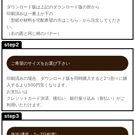
ダウンロード版は上記のダウンロード版の所から
印刷済みは一番上か下の
「型紙や材料を宅配希望の方はこちら」から注文してくださ
い。
（右の図と同じ柄のバナー）
step2
ご希望のサイズをお選び下さい
印刷済みの場合、ダウンロード版を同時購入すると2つ別々に購
入するより500円安くなります。
お支払いは
クレジットカード決済、後払い、銀行振り込み（前払い）がご
利用いただけます。
step3
発送(通常：2～7日程度)