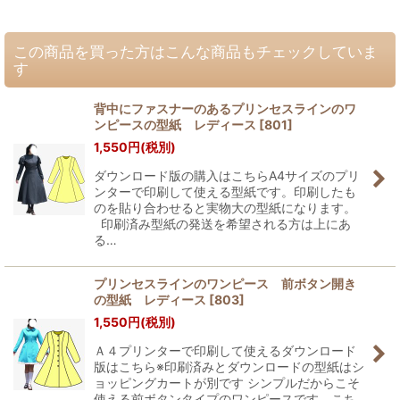
この商品を買った方はこんな商品もチェックしていま
す
背中にファスナーのあるプリンセスラインのワ
ンピースの型紙 レディース
[
801
]
1,550
円
(税別)
ダウンロード版の購入はこちらA4サイズのプリ
ンターで印刷して使える型紙です。印刷したも
のを貼り合わせると実物大の型紙になります。
印刷済み型紙の発送を希望される方は上にあ
る…
プリンセスラインのワンピース 前ボタン開き
の型紙 レディース
[
803
]
1,550
円
(税別)
Ａ４プリンターで印刷して使えるダウンロード
版はこちら※印刷済みとダウンロードの型紙はシ
ョッピングカートが別です シンプルだからこそ
使える前ボタンタイプのワンピースです。こち