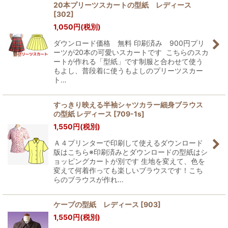
20本プリーツスカートの型紙 レディース
[
302
]
1,050
円
(税別)
ダウンロード価格 無料 印刷済み 900円プリ
ーツが20本の可愛いスカートです こちらのスカ
ートが作れる「型紙」です制服と合わせて使う
もよし、普段着に使うもよしのプリーツスカー
ト…
すっきり映える半袖シャツカラー細身ブラウス
の型紙 レディース
[
709-1s
]
1,550
円
(税別)
Ａ４プリンターで印刷して使えるダウンロード
版はこちら※印刷済みとダウンロードの型紙はシ
ョッピングカートが別です 生地を変えて、色を
変えて何着作っても楽しいブラウスです！こち
らのブラウスが作れ…
ケープの型紙 レディース
[
903
]
1,550
円
(税別)