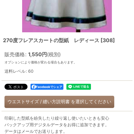
270度フレアスカートの型紙 レディース
[
308
]
販売価格
:
1,550
円
(税別)
オプションにより価格が変わる場合もあります。
送料レベル
:
60
Facebookでシェア
ウエストサイズ
/
縫い方説明書
を選択してください
印刷した型紙を紛失したり繰り返し使いたいときも安心
バックアップ用デジタルデータをお得に追加できます。
データはメールでお送りします。