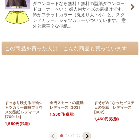
ダウンロードなら無料！無料の型紙ダウンロー
ドコーナーへいく 婦人Ｍサイズの肩掛けです。
衿がフラットカラー（丸えり大・小）と、スタ
ンドカラー、シャツカラーがついています。 意
外と豪華？な型紙…
この商品を買った人は、こんな商品も買っています
すっきり映える半袖シ
全円スカートの型紙
すそがVになったビスチ
ャツカラー細身ブラウ
レディース
[
303
]
ェの型紙 レディース
スの型紙 レディース
[
602
]
1,550
円
(税別)
[
709-1s
]
1,450
円
(税別)
1,550
円
(税別)