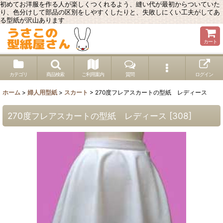
初めてお洋服を作る人が楽しくつくれるよう、縫い代が最初からついていた
り、色分けして部品の区別をしやすくしたりと、失敗しにくい工夫がしてあ
る型紙が沢山あります
カート
カテゴリ
商品検索
ご利用案内
質問
ログイン
ホーム
>
婦人用型紙
>
スカート
>
270度フレアスカートの型紙 レディース
270度フレアスカートの型紙 レディース
[
308
]