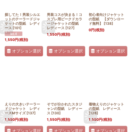
探してた！男装シルエ
男装コスが決まる！コ
初心者向けジャケット
ットのテーラードジャ
スプレ用ピークドカラ
の型紙 【ダウンロー
ケットの型紙 レディ
ージャケットの型紙
ド無料】
[
138
]
ース
[
101
]
レディース
[
127
]
0
円
(税別)
1,550
円
(税別)
1,550
円
(税別)
オプション選択
オプション選択
オプション選択
えりの大きいテーラー
そでが分かれたスタジ
着物えりのジャケット
ドジャケット レディ
ャンの型紙 レディー
の型紙 レディース
ースMサイズ
[
137
]
ス
[
130
]
[
128
]
1,550
円
(税別)
1,550
円
(税別)
1,550
円
(税別)
オプション選択
オプション選択
オプション選択