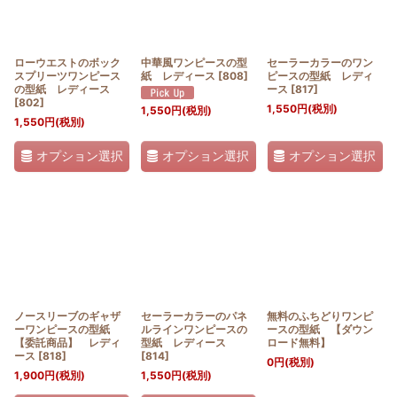
ローウエストのボック
中華風ワンピースの型
セーラーカラーのワン
スプリーツワンピース
紙 レディース
[
808
]
ピースの型紙 レディ
の型紙 レディース
ース
[
817
]
[
802
]
1,550
円
(税別)
1,550
円
(税別)
1,550
円
(税別)
オプション選択
オプション選択
オプション選択
ノースリーブのギャザ
セーラーカラーのパネ
無料のふちどりワンピ
ーワンピースの型紙
ルラインワンピースの
ースの型紙 【ダウン
【委託商品】 レディ
型紙 レディース
ロード無料】
ース
[
818
]
[
814
]
0
円
(税別)
1,900
円
(税別)
1,550
円
(税別)