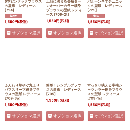
6本ピンタックブラウス
上品に決まる長袖ター
バルーンそでチュニッ
の型紙 レディース
ンオーバーカラー細身
クの型紙 レディース
[
724
]
ブラウスの型紙 レディ
[
725
]
ース
[
709-2t
]
1,550
円
(税別)
1,550
円
(税別)
1,550
円
(税別)
オプション選択
オプション選択
オプション選択
ふんわり華やぐ丸えり
簡単！シンプルブラウ
すっきり映える半袖シ
パフスリーブ細身ブラ
スの型紙 レディース
ャツカラー細身ブラウ
ウスの型紙 レディース
[
705
]
スの型紙 レディース
[
709-3p
]
[
709-1s
]
1,550
円
(税別)
1,550
円
(税別)
1,550
円
(税別)
オプション選択
オプション選択
オプション選択