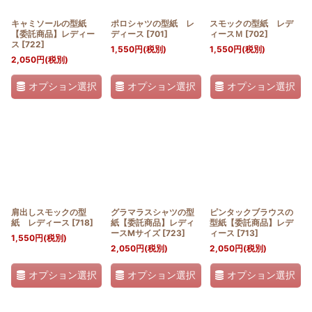
キャミソールの型紙
ポロシャツの型紙 レ
スモックの型紙 レデ
【委託商品】レディー
ディース
[
701
]
ィースＭ
[
702
]
ス
[
722
]
1,550
円
(税別)
1,550
円
(税別)
2,050
円
(税別)
オプション選択
オプション選択
オプション選択
肩出しスモックの型
グラマラスシャツの型
ピンタックブラウスの
紙 レディース
[
718
]
紙【委託商品】レディ
型紙【委託商品】レデ
ースMサイズ
[
723
]
ィース
[
713
]
1,550
円
(税別)
2,050
円
(税別)
2,050
円
(税別)
オプション選択
オプション選択
オプション選択