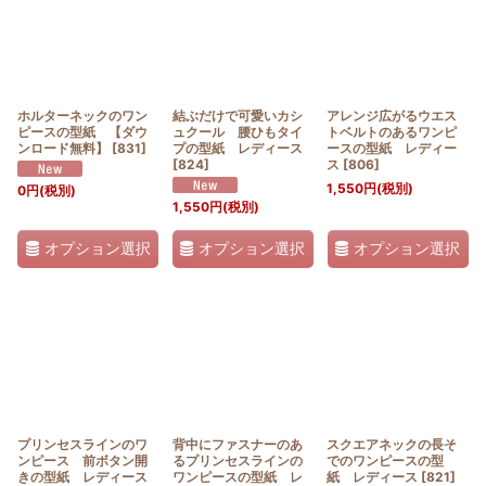
ホルターネックのワン
結ぶだけで可愛いカシ
アレンジ広がるウエス
ピースの型紙 【ダウ
ュクール 腰ひもタイ
トベルトのあるワンピ
ンロード無料】
[
831
]
プの型紙 レディース
ースの型紙 レディー
[
824
]
ス
[
806
]
1,550
円
(税別)
0
円
(税別)
1,550
円
(税別)
オプション選択
オプション選択
オプション選択
プリンセスラインのワ
背中にファスナーのあ
スクエアネックの長そ
ンピース 前ボタン開
るプリンセスラインの
でのワンピースの型
きの型紙 レディース
ワンピースの型紙 レ
紙 レディース
[
821
]