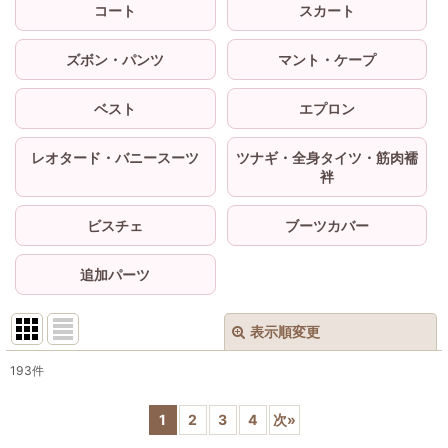
コート
スカート
ズボン・パンツ
マント・ケープ
ベスト
エプロン
レオタード・バニースーツ
ツナギ・全身タイツ・筋肉襦
袢
ビスチェ
ブーツカバー
追加パーツ
表示順変更
閉じる
193
件
サブカテゴリ
:
1
2
3
4
次
»
表示数
: