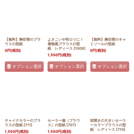
【無料】胸切替のブラ
よさこいや和ロリに！
【無料】胸切替のキャ
ウスの型紙
着物風ブラウスの型
ミソールの型紙
紙 レディース
[
1008
]
0
円
(税別)
0
円
(税別)
1,550
円
(税別)
オプション選択
オプション選択
オプション選択
チャイナカラーのブラ
セーラー服（ブラウ
前開きの大きいセーラ
ウスの型紙
[
711
]
ス）の型紙
[
707
]
ーカラーブラウスの型
紙 レディース
[
710
]
1,550
円
(税別)
1,550
円
(税別)