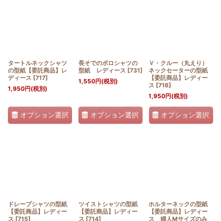
タートルネックシャツ
長そでのポロシャツの
Ｖ・クルー（丸えり）
の型紙【委託商品】レ
型紙 レディース
[
731
]
ネックセーターの型紙
ディース
[
717
]
【委託商品】レディー
1,550
円
(税別)
ス
[
716
]
1,950
円
(税別)
1,950
円
(税別)
オプション選択
オプション選択
オプション選択
ドレープシャツの型紙
ツイストシャツの型紙
ホルターネックの型紙
【委託商品】レディー
【委託商品】レディー
【委託商品】レディー
ス
[
715
]
ス
[
714
]
ス 婦人Mサイズのみ