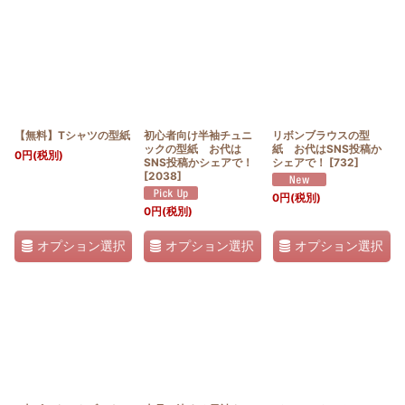
並び順
:
絞り込む
【無料】Tシャツの型紙
初心者向け半袖チュニ
リボンブラウスの型
ックの型紙 お代は
紙 お代はSNS投稿か
0
円
(税別)
SNS投稿かシェアで！
シェアで！
[
732
]
[
2038
]
0
円
(税別)
0
円
(税別)
オプション選択
オプション選択
オプション選択