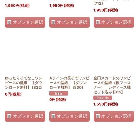
[
712
]
1,950
円
(税別)
1,950
円
(税別)
1,950
円
(税別)
オプション選択
オプション選択
オプション選択
ゆったりそでなしワン
Aラインの長そでワンピ
全円スカートのワンピ
ピースの型紙 【ダウ
ースの型紙 【ダウン
ースの型紙（後ファス
ンロード無料】
[
822
]
ロード無料】
[
830
]
ナー） レディース袖
セット込み
[
815
]
0
円
(税別)
0
円
(税別)
1,550
円
(税別)
オプション選択
オプション選択
オプション選択