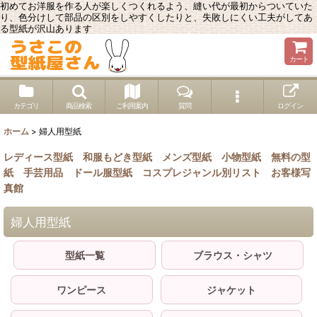
初めてお洋服を作る人が楽しくつくれるよう、縫い代が最初からついていた
り、色分けして部品の区別をしやすくしたりと、失敗しにくい工夫がしてあ
る型紙が沢山あります
カート
カテゴリ
商品検索
ご利用案内
質問
ログイン
ホーム
>
婦人用型紙
レディース型紙
和服もどき型紙
メンズ型紙
小物型紙
無料の型
紙
手芸用品
ドール服型紙
コスプレジャンル別リスト
お客様写
真館
婦人用型紙
型紙一覧
ブラウス・シャツ
ワンピース
ジャケット