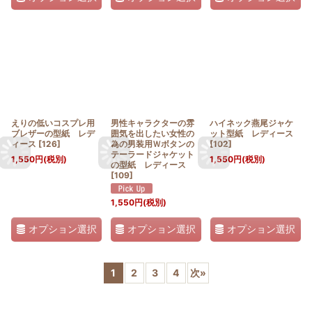
えりの低いコスプレ用
男性キャラクターの雰
ハイネック燕尾ジャケ
ブレザーの型紙 レデ
囲気を出したい女性の
ット型紙 レディース
ィース
[
126
]
為の男装用Ｗボタンの
[
102
]
テーラードジャケット
1,550
円
(税別)
1,550
円
(税別)
の型紙 レディース
[
109
]
1,550
円
(税別)
オプション選択
オプション選択
オプション選択
1
2
3
4
次
»