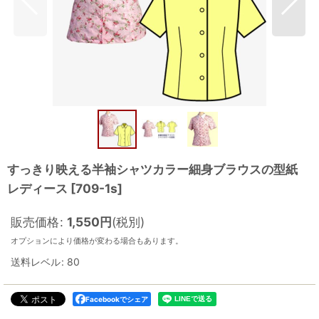
すっきり映える半袖シャツカラー細身ブラウスの型紙
レディース
[
709-1s
]
販売価格
:
1,550
円
(税別)
オプションにより価格が変わる場合もあります。
送料レベル
:
80
Facebookでシェア