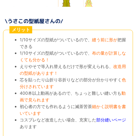
メリット
1/10サイズの型紙がついているので、
縫う前に形が
把握
できる
1/10サイズの型紙がついているので、
布の量が計算しな
くても分かる！
えりやそで等入れ替えるだけで形が変えられる、
改造用
の型紙があります！
芯を貼ったり山折り谷折りなどの部分が分かりやすく
色
分けされています
400本以上動画があるので、ちょっと難しい縫い方も
動
画で見られます
初心者の方でも作れるように滅茶苦茶
細かく説明書を書
いています
コスプレなど改造したい場合、充実した
部分縫いページ
あります