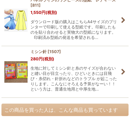
[
811
]
1,550
円
(税別)
ダウンロード版の購入はこちらA4サイズのプリ
ンターで印刷して使える型紙です。印刷したも
のを貼り合わせると実物大の型紙になります。
印刷済み型紙の発送を希望される…
ミシン針
[
1507
]
280
円
(税別)
生地に対してミシン針と糸のサイズが合わない
と縫い目が目立ったり、ひどいときには目飛
び・糸切れ・針折れなどのトラブル が起こった
りします。こんなにそろえる予算がなーい！！
という方は、普通生地用と中厚生地…
この商品を買った人は、こんな商品も買っています