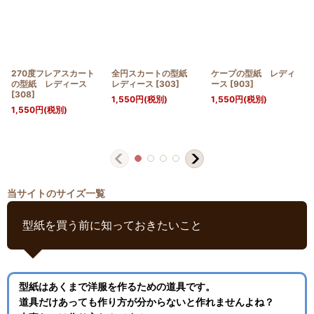
270度フレアスカート
全円スカートの型紙
ケープの型紙 レディ
の型紙 レディース
レディース
[
303
]
ース
[
903
]
[
308
]
1,550
円
(税別)
1,550
円
(税別)
1,550
円
(税別)
当サイトのサイズ一覧
型紙を買う前に知っておきたいこと
型紙はあくまで洋服を作るための道具です。
道具だけあっても作り方が分からないと作れませんよね？