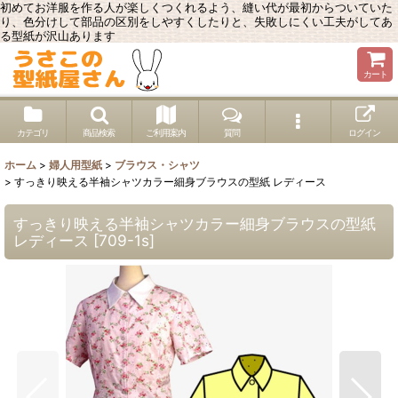
初めてお洋服を作る人が楽しくつくれるよう、縫い代が最初からついていた
り、色分けして部品の区別をしやすくしたりと、失敗しにくい工夫がしてあ
る型紙が沢山あります
カート
カテゴリ
商品検索
ご利用案内
質問
ログイン
ホーム
>
婦人用型紙
>
ブラウス・シャツ
>
すっきり映える半袖シャツカラー細身ブラウスの型紙 レディース
すっきり映える半袖シャツカラー細身ブラウスの型紙
レディース
[
709-1s
]