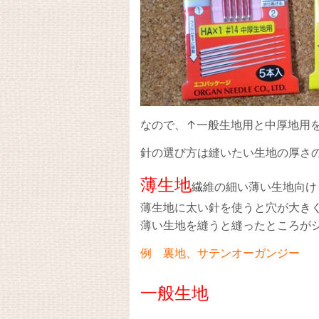
なので、↑一般生地用と中厚地用
針の選び方は縫いたい生地の厚さ
薄生地
繊維の細い薄い生地向け
薄生地に太い針を使うと穴が大き
薄い生地を縫うと縫ったところが
例 裏地、サテンオーガンジー
一般生地