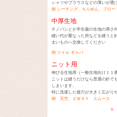
シャツやブラウスなどの薄いが透
例 シーチング、ちりめん、ブロー
中厚生地
チノパンとか学生服の生地の厚さ
縫い代が重なった所などを縫うと
太いものへ交換してください
例 ツイル ギャバ
ニット用
伸びる生地用（一般生地向け１１
ニットは縫うだけなら普通の針で
しまいます。
特に洗濯した後穴が大きく広がり
例 天竺、２ＷＡＹ スムース