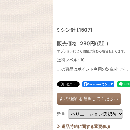
ミシン針
[
1507
]
販売価格
:
280
円
(税別)
オプションにより価格が変わる場合もあります。
送料レベル
:
10
この商品はポイント利用の対象外です
Facebookでシェア
針の種類
を選択してください
数量
:
返品特約に関する重要事項