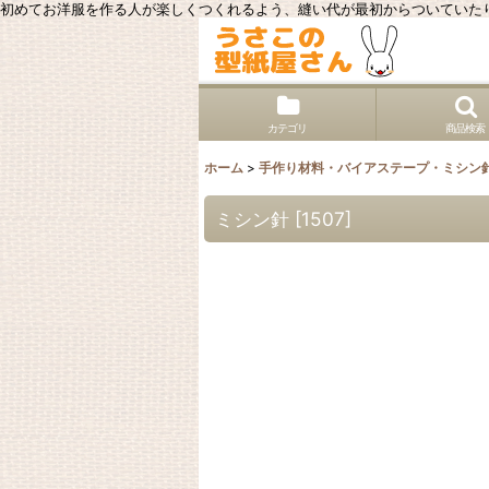
初めてお洋服を作る人が楽しくつくれるよう、縫い代が最初からついていた
カテゴリ
商品検索
ホーム
>
手作り材料・バイアステープ・ミシン
ミシン針
[
1507
]