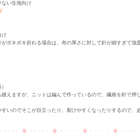
けない生地向け
ド
向け
針がポキポキ折れる場合は、布の厚さに対して針が細すぎて強
番）
も縫えますが、ニットは編んで作っているので、繊維を針で押
やすいのでそこが目立ったり、裂けやすくなったりするので、