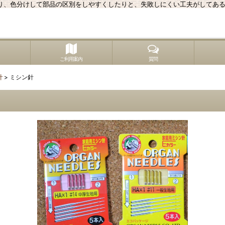
り、色分けして部品の区別をしやすくしたりと、失敗しにくい工夫がしてあ
ご利用案内
質問
針
>
ミシン針