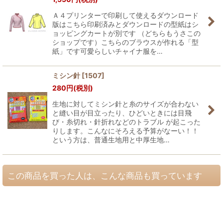
Ａ４プリンターで印刷して使えるダウンロード
版はこちら印刷済みとダウンロードの型紙はシ
ョッピングカートが別です （どちらもうさこの
ショップです）こちらのブラウスが作れる「型
紙」です可愛らしいチャイナ服を…
ミシン針
[
1507
]
280
円
(税別)
生地に対してミシン針と糸のサイズが合わない
と縫い目が目立ったり、ひどいときには目飛
び・糸切れ・針折れなどのトラブル が起こった
りします。こんなにそろえる予算がなーい！！
という方は、普通生地用と中厚生地…
この商品を買った人は、こんな商品も買っています