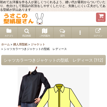
初めてお洋服を作る人が楽しくつくれるよう、縫い代が最初からついていた
り、色分けして部品の区別をしやすくしたりと、失敗しにくい工夫がしてあ
る型紙が沢山あります
カート
カテゴリ
商品検索
ご利用案内
質問
ログイン
ホーム
>
婦人用型紙
>
ジャケット
>
シャツカラーつきジャケットの型紙 レディース
シャツカラーつきジャケットの型紙 レディース
[
112
]