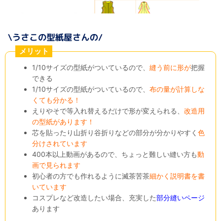
メリット
1/10サイズの型紙がついているので、
縫う前に形が
把握
できる
1/10サイズの型紙がついているので、
布の量が計算しな
くても分かる！
えりやそで等入れ替えるだけで形が変えられる、
改造用
の型紙があります！
芯を貼ったり山折り谷折りなどの部分が分かりやすく
色
分けされています
400本以上動画があるので、ちょっと難しい縫い方も
動
画で見られます
初心者の方でも作れるように滅茶苦茶
細かく説明書を書
いています
コスプレなど改造したい場合、充実した
部分縫いページ
あります