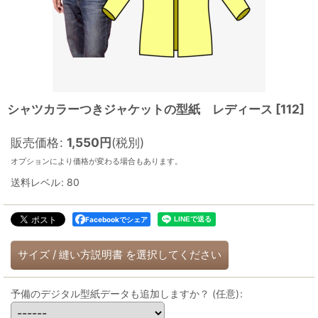
シャツカラーつきジャケットの型紙 レディース
[
112
]
販売価格
:
1,550
円
(税別)
オプションにより価格が変わる場合もあります。
送料レベル
:
80
Facebookでシェア
サイズ
/
縫い方説明書
を選択してください
予備のデジタル型紙データも追加しますか？
(任意)
: