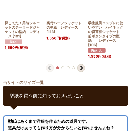
探してた！男装シルエ
裏付ハーフジャケット
学生服風コスプレに使
ットのテーラードジャ
の型紙 レディース
いやすい ハイネック
ケットの型紙 レディ
[
113
]
の切替有ジャケット
ース
[
101
]
前ボタンタイプの型
1,550
円
(税別)
紙 レディース
[
106
]
1,550
円
(税別)
1,550
円
(税別)
当サイトのサイズ一覧
型紙を買う前に知っておきたいこと
型紙はあくまで洋服を作るための道具です。
道具だけあっても作り方が分からないと作れませんよね？