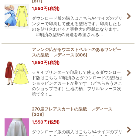
[
811
]
1,550
円
(税別)
ダウンロード版の購入はこちらA4サイズのプリ
ンターで印刷して使える型紙です。印刷したも
のを貼り合わせると実物大の型紙になります。
印刷済み型紙の発送を希望される…
アレンジ広がるウエストベルトのあるワンピー
スの型紙 レディース
[
806
]
1,550
円
(税別)
↓Ａ４プリンターで印刷して使えるダウンロー
ド版はこちら 印刷済みとダウンロードの型紙は
ショッピングカートが別です （どちらもうさこ
のショップです）生地の柄、フリルやレース次
第で全く…
270度フレアスカートの型紙 レディース
[
308
]
1,550
円
(税別)
ダウンロード版の購入はこちらA4サイズのプリ