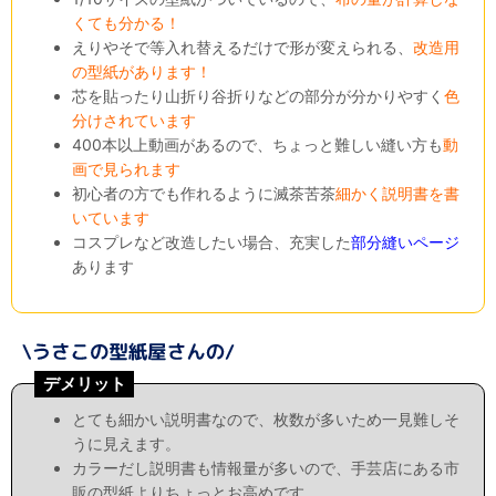
くても分かる！
えりやそで等入れ替えるだけで形が変えられる、
改造用
の型紙があります！
芯を貼ったり山折り谷折りなどの部分が分かりやすく
色
分けされています
400本以上動画があるので、ちょっと難しい縫い方も
動
画で見られます
初心者の方でも作れるように滅茶苦茶
細かく説明書を書
いています
コスプレなど改造したい場合、充実した
部分縫いページ
あります
デメリット
とても細かい説明書なので、枚数が多いため一見難しそ
うに見えます。
カラーだし説明書も情報量が多いので、手芸店にある市
販の型紙よりちょっとお高めです。