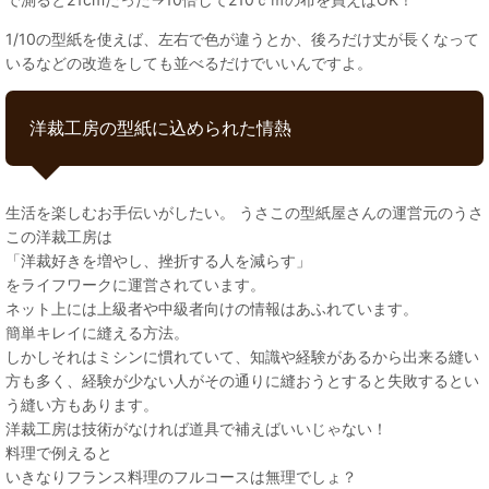
1/10の型紙を使えば、左右で色が違うとか、後ろだけ丈が長くなって
いるなどの改造をしても並べるだけでいいんですよ。
洋裁工房の型紙に込められた情熱
生活を楽しむお手伝いがしたい。 うさこの型紙屋さんの運営元のうさ
この洋裁工房は
「洋裁好きを増やし、挫折する人を減らす」
をライフワークに運営されています。
ネット上には上級者や中級者向けの情報はあふれています。
簡単キレイに縫える方法。
しかしそれはミシンに慣れていて、知識や経験があるから出来る縫い
方も多く、経験が少ない人がその通りに縫おうとすると失敗するとい
う縫い方もあります。
洋裁工房は技術がなければ道具で補えばいいじゃない！
料理で例えると
いきなりフランス料理のフルコースは無理でしょ？