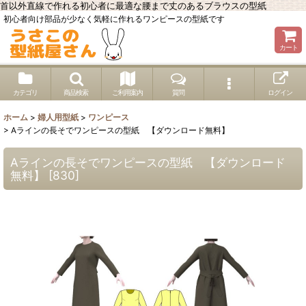
首以外直線で作れる初心者に最適な腰まで丈のあるブラウスの型紙
初心者向け部品が少なく気軽に作れるワンピースの型紙です
カート
カテゴリ
商品検索
ご利用案内
質問
ログイン
ホーム
>
婦人用型紙
>
ワンピース
>
Aラインの長そでワンピースの型紙 【ダウンロード無料】
Aラインの長そでワンピースの型紙 【ダウンロード
無料】
[
830
]