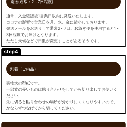
発送(通常：2～7日程度)
通常、入金確認後1営業日以内に発送いたします。
コロナの影響で営業日を月、水、金に縮小しております。
発送メールをお送りして通常2～7日。お急ぎ便を使用すると1～
3日程度でお届けとなります。
ただし天候などで日数が変更すことがあるそうです。
step4
到着（ご納品）
実物大の型紙です。
一部丈の長いものは貼り合わせをしてから切り出してお使いく
ださい。
先に切ると貼り合わせの場所が分かりにくくなりやすいので、
かならずつなげてから切ってください。