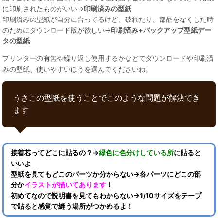
に印刷されたものがいい→
印刷済みの型紙
印刷済みの型紙が自分に合ってるけど、破れたり、部品をなくした時
のためにダウンロード版が欲しい→
印刷済み+バックアップ型紙デー
タの型紙
プリンターの有無や繰り返し使用するかなどでダウンロードや印刷済
みの型紙、使いやすいほうを選んでくださいね。
うさこの型紙を使うことでこのような問題が解決でき
ます
接着芯ってどこに貼るの？→
緑色に色分けしている所
に貼ると
いいよ
型紙を見てもどこのパーツか分からない→各パーツにどこの部
分か
イラストが描いてあります
！
初めてなので説明書を見てもわからない→1/10サイズをテープ
で貼ると感覚で縫う場所がつかめるよ！