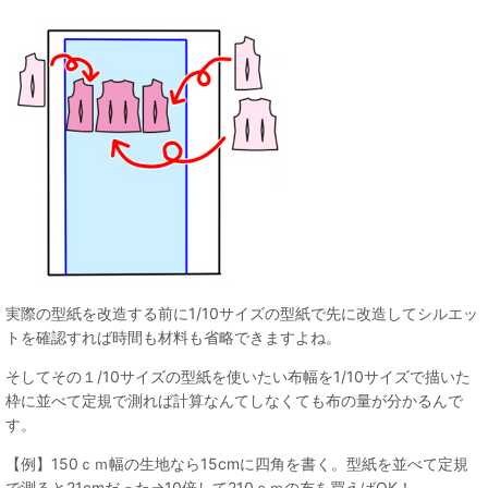
実際の型紙を改造する前に1/10サイズの型紙で先に改造してシルエッ
トを確認すれば時間も材料も省略できますよね。
そしてその１/10サイズの型紙を使いたい布幅を1/10サイズで描いた
枠に並べて定規で測れば計算なんてしなくても布の量が分かるんで
す。
【例】150ｃｍ幅の生地なら15cmに四角を書く。型紙を並べて定規
で測ると21cmだった→10倍して210ｃｍの布を買えばOK！