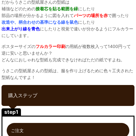
だからうさこの型紙屋さんの型紙は
補強などのための
接着芯を貼る範囲を緑
にしたり
部品の場所が分かるように図を入れて
パーツの場所を赤
で囲ったり
改造や、柄合わせの基準になる線を鼠色
にしたり
出来上がり線を青色
にしたりと視覚で違いが分かるようにフルカラー
にしています。
ポスターサイズの
フルカラー印刷
の用紙が複数枚入って1400円って
逆に安いと思いませんか？
どんなにおしゃれな型紙も完成できなければただの紙ですよね。
うさこの型紙屋さんの型紙は、服を作り上げるために色々工夫された
型紙なんですよ！
購入ステップ
step1
ご注文