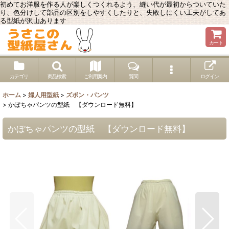
初めてお洋服を作る人が楽しくつくれるよう、縫い代が最初からついていた
り、色分けして部品の区別をしやすくしたりと、失敗しにくい工夫がしてあ
る型紙が沢山あります
カート
カテゴリ
商品検索
ご利用案内
質問
ログイン
ホーム
>
婦人用型紙
>
ズボン・パンツ
>
かぼちゃパンツの型紙 【ダウンロード無料】
かぼちゃパンツの型紙 【ダウンロード無料】