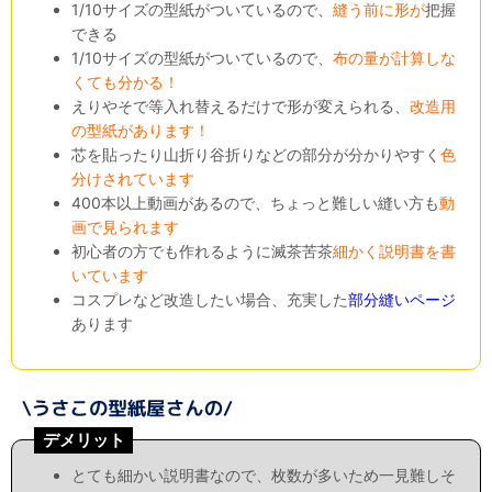
1/10サイズの型紙がついているので、
縫う前に形が
把握
できる
1/10サイズの型紙がついているので、
布の量が計算しな
くても分かる！
えりやそで等入れ替えるだけで形が変えられる、
改造用
の型紙があります！
芯を貼ったり山折り谷折りなどの部分が分かりやすく
色
分けされています
400本以上動画があるので、ちょっと難しい縫い方も
動
画で見られます
初心者の方でも作れるように滅茶苦茶
細かく説明書を書
いています
コスプレなど改造したい場合、充実した
部分縫いページ
あります
デメリット
とても細かい説明書なので、枚数が多いため一見難しそ