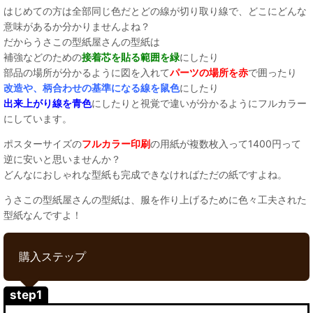
はじめての方は全部同じ色だとどの線が切り取り線で、どこにどんな
意味があるか分かりませんよね？
だからうさこの型紙屋さんの型紙は
補強などのための
接着芯を貼る範囲を緑
にしたり
部品の場所が分かるように図を入れて
パーツの場所を赤
で囲ったり
改造や、柄合わせの基準になる線を鼠色
にしたり
出来上がり線を青色
にしたりと視覚で違いが分かるようにフルカラー
にしています。
ポスターサイズの
フルカラー印刷
の用紙が複数枚入って1400円って
逆に安いと思いませんか？
どんなにおしゃれな型紙も完成できなければただの紙ですよね。
うさこの型紙屋さんの型紙は、服を作り上げるために色々工夫された
型紙なんですよ！
購入ステップ
step1