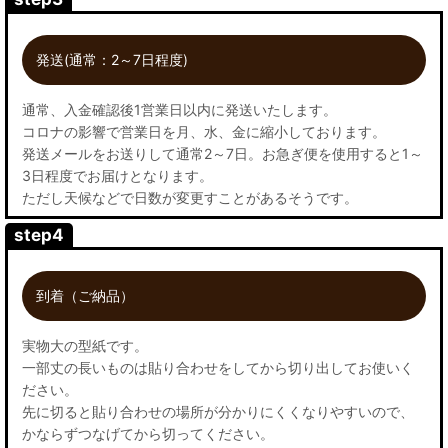
発送(通常：2～7日程度)
通常、入金確認後1営業日以内に発送いたします。
コロナの影響で営業日を月、水、金に縮小しております。
発送メールをお送りして通常2～7日。お急ぎ便を使用すると1～
3日程度でお届けとなります。
ただし天候などで日数が変更すことがあるそうです。
step4
到着（ご納品）
実物大の型紙です。
一部丈の長いものは貼り合わせをしてから切り出してお使いく
ださい。
先に切ると貼り合わせの場所が分かりにくくなりやすいので、
かならずつなげてから切ってください。