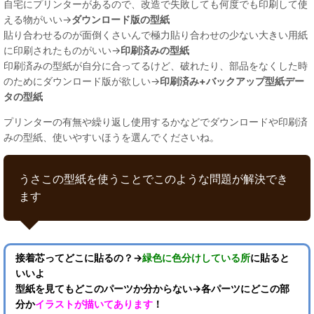
自宅にプリンターがあるので、改造で失敗しても何度でも印刷して使
える物がいい→
ダウンロード版の型紙
貼り合わせるのが面倒くさいんで極力貼り合わせの少ない大きい用紙
に印刷されたものがいい→
印刷済みの型紙
印刷済みの型紙が自分に合ってるけど、破れたり、部品をなくした時
のためにダウンロード版が欲しい→
印刷済み+バックアップ型紙デー
タの型紙
プリンターの有無や繰り返し使用するかなどでダウンロードや印刷済
みの型紙、使いやすいほうを選んでくださいね。
うさこの型紙を使うことでこのような問題が解決でき
ます
接着芯ってどこに貼るの？→
緑色に色分けしている所
に貼ると
いいよ
型紙を見てもどこのパーツか分からない→各パーツにどこの部
分か
イラストが描いてあります
！