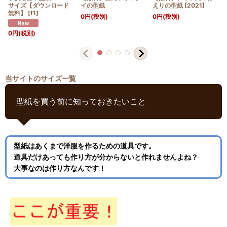
サイズ【ダウンロード
イの型紙
えりの型紙
[
2021
]
無料】
[
f1
]
0
円
(税別)
0
円
(税別)
0
円
(税別)
当サイトのサイズ一覧
型紙を買う前に知っておきたいこと
型紙はあくまで洋服を作るための道具です。
道具だけあっても作り方が分からないと作れませんよね？
大事なのは作り方なんです！