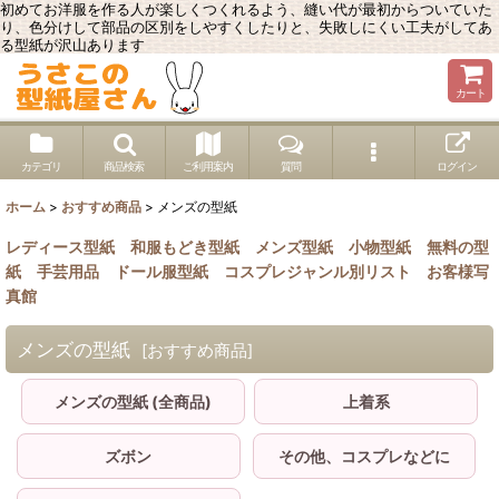
初めてお洋服を作る人が楽しくつくれるよう、縫い代が最初からついていた
り、色分けして部品の区別をしやすくしたりと、失敗しにくい工夫がしてあ
る型紙が沢山あります
カート
カテゴリ
商品検索
ご利用案内
質問
ログイン
ホーム
>
おすすめ商品
>
メンズの型紙
レディース型紙
和服もどき型紙
メンズ型紙
小物型紙
無料の型
紙
手芸用品
ドール服型紙
コスプレジャンル別リスト
お客様写
真館
メンズの型紙
[
おすすめ商品
]
メンズの型紙 (全商品)
上着系
ズボン
その他、コスプレなどに