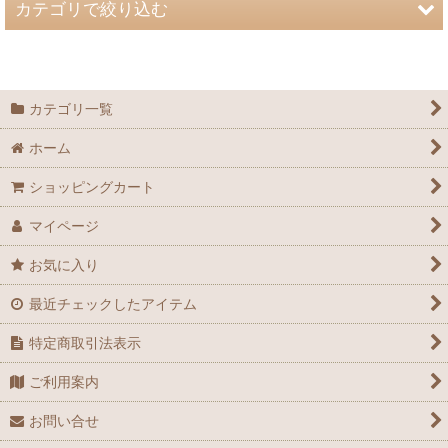
カテゴリで絞り込む
メンズの型紙 (全商品)
紳士服型紙：上着系（上半身に身につけるもの）
カテゴリ一覧
ホーム
紳士服型紙：ズボン
ショッピングカート
紳士服型紙：その他、コスプレなどに
マイページ
紳士服型紙：和服もどき
お気に入り
最近チェックしたアイテム
特定商取引法表示
ご利用案内
お問い合せ