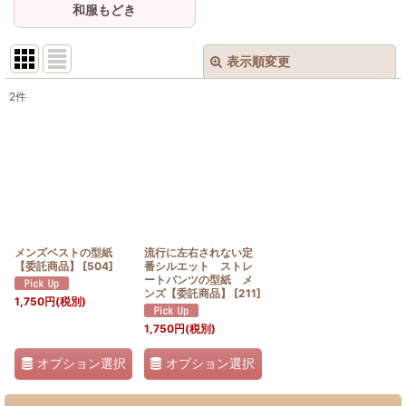
和服もどき
表示順変更
閉じる
2
件
サブカテゴリ
:
表示数
:
並び順
:
メンズベストの型紙
流行に左右されない定
【委託商品】
[
504
]
番シルエット ストレ
ートパンツの型紙 メ
絞り込む
ンズ【委託商品】
[
211
]
1,750
円
(税別)
1,750
円
(税別)
オプション選択
オプション選択