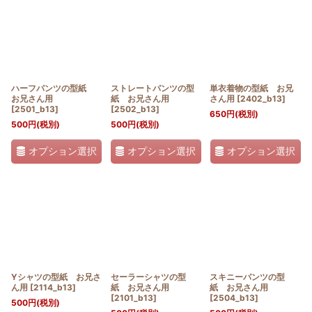
並び順
:
絞り込む
ハーフパンツの型紙
ストレートパンツの型
単衣着物の型紙 お兄
お兄さん用
紙 お兄さん用
さん用
[
2402_b13
]
[
2501_b13
]
[
2502_b13
]
650
円
(税別)
500
円
(税別)
500
円
(税別)
オプション選択
オプション選択
オプション選択
Yシャツの型紙 お兄さ
セーラーシャツの型
スキニーパンツの型
ん用
[
2114_b13
]
紙 お兄さん用
紙 お兄さん用
[
2101_b13
]
[
2504_b13
]
500
円
(税別)