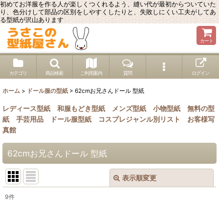
初めてお洋服を作る人が楽しくつくれるよう、縫い代が最初からついていた
り、色分けして部品の区別をしやすくしたりと、失敗しにくい工夫がしてあ
る型紙が沢山あります
カート
カテゴリ
商品検索
ご利用案内
質問
ログイン
ホーム
>
ドール服の型紙
>
62cmお兄さんドール 型紙
レディース型紙
和服もどき型紙
メンズ型紙
小物型紙
無料の型
紙
手芸用品
ドール服型紙
コスプレジャンル別リスト
お客様写
真館
62cmお兄さんドール 型紙
表示順変更
閉じる
9
件
表示数
: