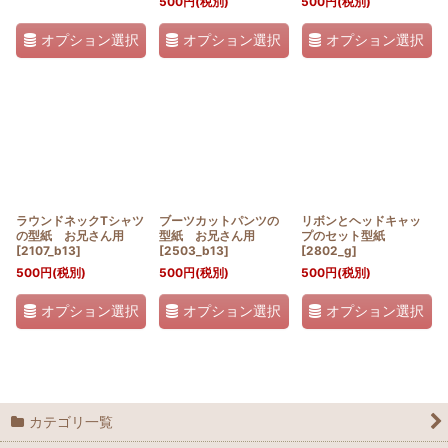
500
円
(税別)
500
円
(税別)
オプション選択
オプション選択
オプション選択
ラウンドネックTシャツ
ブーツカットパンツの
リボンとヘッドキャッ
の型紙 お兄さん用
型紙 お兄さん用
プのセット型紙
[
2107_b13
]
[
2503_b13
]
[
2802_g
]
500
円
(税別)
500
円
(税別)
500
円
(税別)
オプション選択
オプション選択
オプション選択
カテゴリ一覧