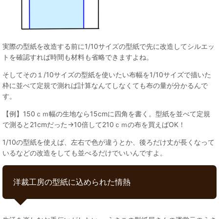
実際の型紙を改造する前に1/10サイズの型紙で先に改造してシルエッ
トを確認すれば時間も材料も省略できますよね。
そしてその１/10サイズの型紙を使いたい布幅を1/10サイズで描いた
枠に並べて定規で測れば計算なんてしなくても布の量が分かるんで
す。
【例】150ｃｍ幅の生地なら15cmに四角を書く。型紙を並べて定規
で測ると21cmだった→10倍して210ｃｍの布を買えばOK！
1/10の型紙を使えば、左右で色が違うとか、後ろだけ丈が長くなって
いるなどの改造をしても並べるだけでいいんですよ。
洋裁工房の型紙に込められた情熱