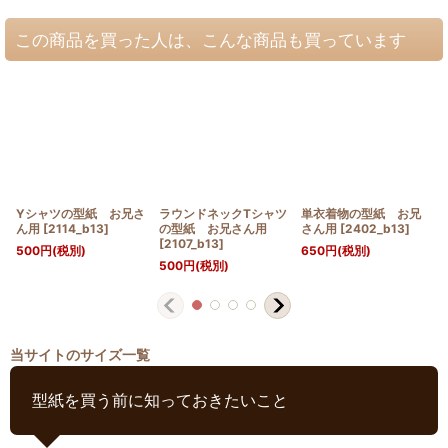
この商品を買った人は、こんな商品も買っています
Yシャツの型紙 お兄さ
ラウンドネックTシャツ
単衣着物の型紙 お兄
ん用
[
2114_b13
]
の型紙 お兄さん用
さん用
[
2402_b13
]
[
2107_b13
]
500
円
(税別)
650
円
(税別)
500
円
(税別)
当サイトのサイズ一覧
型紙を買う前に知っておきたいこと