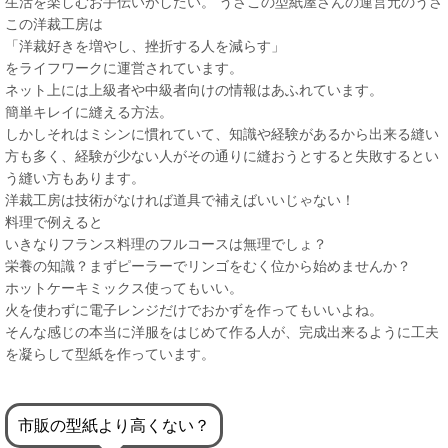
生活を楽しむお手伝いがしたい。 うさこの型紙屋さんの運営元のうさ
この洋裁工房は
「洋裁好きを増やし、挫折する人を減らす」
をライフワークに運営されています。
ネット上には上級者や中級者向けの情報はあふれています。
簡単キレイに縫える方法。
しかしそれはミシンに慣れていて、知識や経験があるから出来る縫い
方も多く、経験が少ない人がその通りに縫おうとすると失敗するとい
う縫い方もあります。
洋裁工房は技術がなければ道具で補えばいいじゃない！
料理で例えると
いきなりフランス料理のフルコースは無理でしょ？
栄養の知識？まずピーラーでリンゴをむく位から始めませんか？
ホットケーキミックス使ってもいい。
火を使わずに電子レンジだけでおかずを作ってもいいよね。
そんな感じの本当に洋服をはじめて作る人が、完成出来るように工夫
を凝らして型紙を作っています。
市販の型紙より高くない？