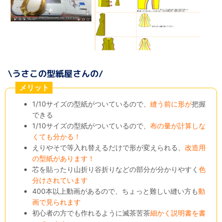
メリット
1/10サイズの型紙がついているので、
縫う前に形が
把握
できる
1/10サイズの型紙がついているので、
布の量が計算しな
くても分かる！
えりやそで等入れ替えるだけで形が変えられる、
改造用
の型紙があります！
芯を貼ったり山折り谷折りなどの部分が分かりやすく
色
分けされています
400本以上動画があるので、ちょっと難しい縫い方も
動
画で見られます
初心者の方でも作れるように滅茶苦茶
細かく説明書を書