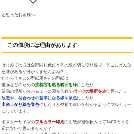
と思ったお客様へ
この値段には理由があります
はじめての方は全部同じ色だとどの線が切り取り線で、どこにどんな
意味があるか分かりませんよね？
だからうさこの型紙屋さんの型紙は
補強などのための
接着芯を貼る範囲を緑
にしたり
部品の場所が分かるように図を入れて
パーツの場所を赤
で囲ったり
改造や、柄合わせの基準になる線を鼠色
にしたり
出来上がり線を青色
にしたりと視覚で違いが分かるようにフルカラー
にしています。
ポスターサイズの
フルカラー印刷
の用紙が複数枚入って1400円って
逆に安いと思いませんか？