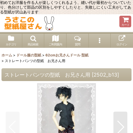
初めてお洋服を作る人が楽しくつくれるよう、縫い代が最初からついていた
り、色分けして部品の区別をしやすくしたりと、失敗しにくい工夫がしてあ
る型紙が沢山あります
カート
カテゴリ
商品検索
ご利用案内
質問
ログイン
ホーム
>
ドール服の型紙
>
62cmお兄さんドール 型紙
>
ストレートパンツの型紙 お兄さん用
ストレートパンツの型紙 お兄さん用
[
2502_b13
]