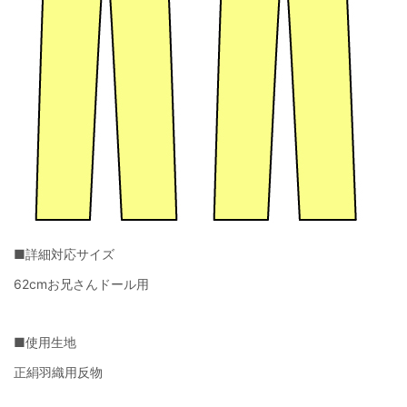
■詳細対応サイズ
62cmお兄さんドール用
■使用生地
正絹羽織用反物