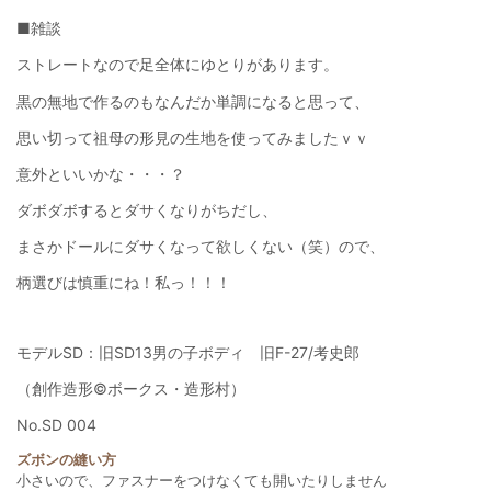
■雑談
ストレートなので足全体にゆとりがあります。
黒の無地で作るのもなんだか単調になると思って、
思い切って祖母の形見の生地を使ってみましたｖｖ
意外といいかな・・・？
ダボダボするとダサくなりがちだし、
まさかドールにダサくなって欲しくない（笑）ので、
柄選びは慎重にね！私っ！！！
モデルSD：旧SD13男の子ボディ 旧F-27/考史郎
（創作造形©ボークス・造形村）
No.SD 004
ズボンの縫い方
小さいので、ファスナーをつけなくても開いたりしません