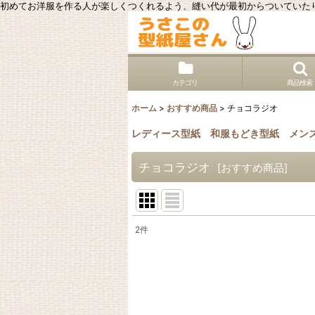
初めてお洋服を作る人が楽しくつくれるよう、縫い代が最初からついていた
カテゴリ
商品検索
ホーム
>
おすすめ商品
>
チョコラジオ
レディース型紙
和服もどき型紙
メン
チョコラジオ
[
おすすめ商品
]
2
件
表示数
:
並び順
: