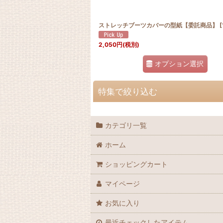
ストレッチブーツカバーの型紙【委託商品】
[
2,050
円
(税別)
オプション選択
特集で絞り込む
初めての1着におすすめの型紙
カテゴリ一覧
無料の型紙一覧
ホーム
型紙全件表示
ショッピングカート
マイページ
お気に入り
最近チェックしたアイテム