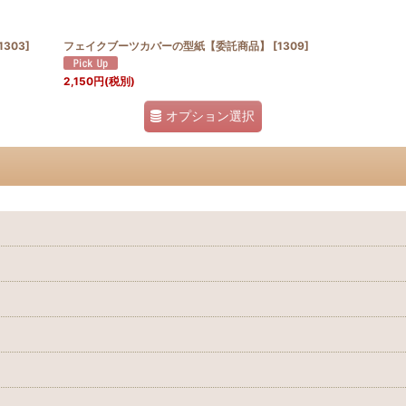
絞り込む
1303
]
フェイクブーツカバーの型紙【委託商品】
[
1309
]
2,150
円
(税別)
オプション選択