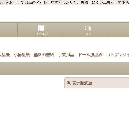
り、色分けして部品の区別をしやすくしたりと、失敗しにくい工夫がしてあ
ご利用案内
質問
ズ型紙
小物型紙
無料の型紙
手芸用品
ドール服型紙
コスプレジ
表示順変更