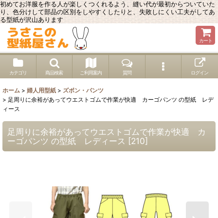
初めてお洋服を作る人が楽しくつくれるよう、縫い代が最初からついていた
り、色分けして部品の区別をしやすくしたりと、失敗しにくい工夫がしてあ
る型紙が沢山あります
カート
カテゴリ
商品検索
ご利用案内
質問
ログイン
ホーム
>
婦人用型紙
>
ズボン・パンツ
>
足周りに余裕があってウエストゴムで作業が快適 カーゴパンツ の型紙 レデ
ィース
足周りに余裕があってウエストゴムで作業が快適 カ
ーゴパンツ の型紙 レディース
[
210
]