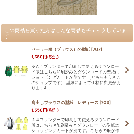
この商品を買った方はこんな商品もチェックしていま
す
セーラー服（ブラウス）の型紙
[
707
]
1,550
円
(税別)
↓Ａ４プリンターで印刷して使えるダウンロー
ド版はこちら印刷済みとダウンロードの型紙は
ショッピングカートが別です （どちらもうさこ
のショップです） 型紙によって価格に変更があ
ります&…
肩出しブラウスの型紙 レディース
[
703
]
1,550
円
(税別)
Ａ４プリンターで印刷して使えるダウンロード
版はこちら ※印刷済みとダウンロードの型紙は
ショッピングカートが別です。こちらの服が作