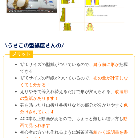
メリット
1/10サイズの型紙がついているので、
縫う前に形が
把握
できる
1/10サイズの型紙がついているので、
布の量が計算しな
くても分かる！
えりやそで等入れ替えるだけで形が変えられる、
改造用
の型紙があります！
芯を貼ったり山折り谷折りなどの部分が分かりやすく
色
分けされています
400本以上動画があるので、ちょっと難しい縫い方も
動
画で見られます
初心者の方でも作れるように滅茶苦茶
細かく説明書を書