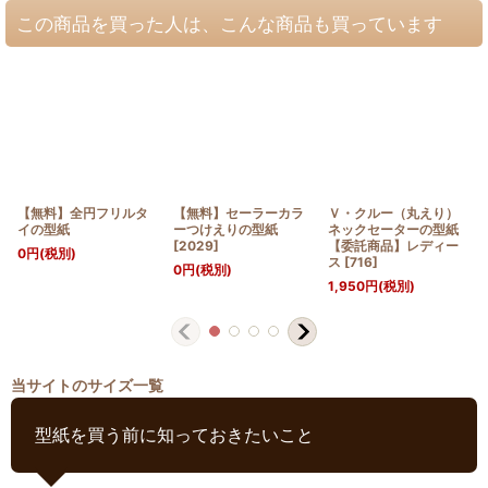
この商品を買った人は、こんな商品も買っています
【無料】全円フリルタ
【無料】セーラーカラ
Ｖ・クルー（丸えり）
イの型紙
ーつけえりの型紙
ネックセーターの型紙
[
2029
]
【委託商品】レディー
0
円
(税別)
ス
[
716
]
0
円
(税別)
1,950
円
(税別)
当サイトのサイズ一覧
型紙を買う前に知っておきたいこと