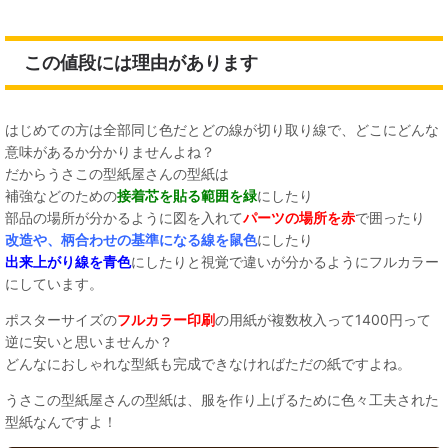
この値段には理由があります
はじめての方は全部同じ色だとどの線が切り取り線で、どこにどんな
意味があるか分かりませんよね？
だからうさこの型紙屋さんの型紙は
補強などのための
接着芯を貼る範囲を緑
にしたり
部品の場所が分かるように図を入れて
パーツの場所を赤
で囲ったり
改造や、柄合わせの基準になる線を鼠色
にしたり
出来上がり線を青色
にしたりと視覚で違いが分かるようにフルカラー
にしています。
ポスターサイズの
フルカラー印刷
の用紙が複数枚入って1400円って
逆に安いと思いませんか？
どんなにおしゃれな型紙も完成できなければただの紙ですよね。
うさこの型紙屋さんの型紙は、服を作り上げるために色々工夫された
型紙なんですよ！