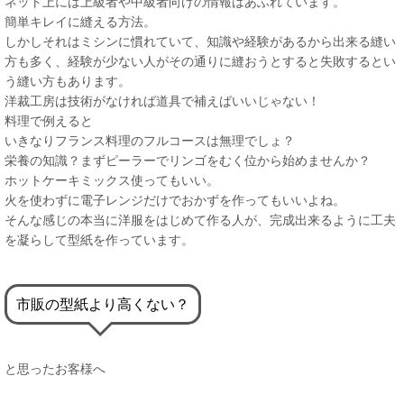
ネット上には上級者や中級者向けの情報はあふれています。
簡単キレイに縫える方法。
しかしそれはミシンに慣れていて、知識や経験があるから出来る縫い
方も多く、経験が少ない人がその通りに縫おうとすると失敗するとい
う縫い方もあります。
洋裁工房は技術がなければ道具で補えばいいじゃない！
料理で例えると
いきなりフランス料理のフルコースは無理でしょ？
栄養の知識？まずピーラーでリンゴをむく位から始めませんか？
ホットケーキミックス使ってもいい。
火を使わずに電子レンジだけでおかずを作ってもいいよね。
そんな感じの本当に洋服をはじめて作る人が、完成出来るように工夫
を凝らして型紙を作っています。
市販の型紙より高くない？
と思ったお客様へ