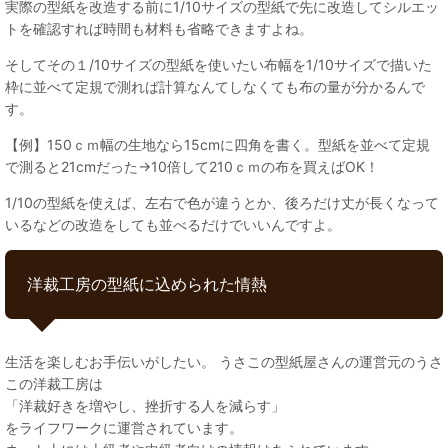
実際の型紙を改造する前に1/10サイズの型紙で先に改造してシルエッ
トを確認すれば時間も材料も省略できますよね。
そしてその１/10サイズの型紙を使いたい布幅を1/10サイズで描いた
枠に並べて定規で測れば計算なんてしなくても布の量が分かるんで
す。
【例】150ｃｍ幅の生地なら15cmに四角を書く。型紙を並べて定規
で測ると21cmだった→10倍して210ｃｍの布を買えばOK！
1/10の型紙を使えば、左右で色が違うとか、後ろだけ丈が長くなって
いるなどの改造をしても並べるだけでいいんですよ。
洋裁工房の型紙に込められた情熱
生活を楽しむお手伝いがしたい。 うさこの型紙屋さんの運営元のうさ
この洋裁工房は
「洋裁好きを増やし、挫折する人を減らす」
をライフワークに運営されています。