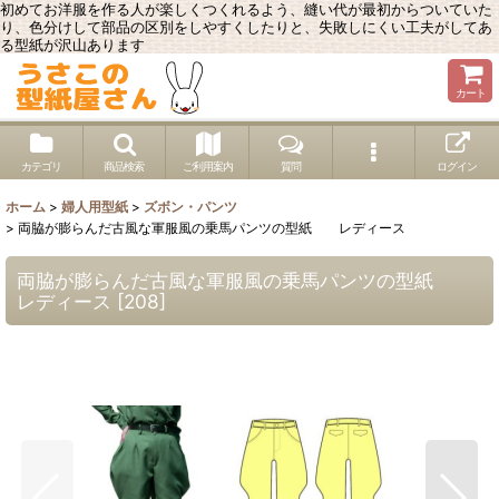
初めてお洋服を作る人が楽しくつくれるよう、縫い代が最初からついていた
り、色分けして部品の区別をしやすくしたりと、失敗しにくい工夫がしてあ
る型紙が沢山あります
カート
カテゴリ
商品検索
ご利用案内
質問
ログイン
ホーム
>
婦人用型紙
>
ズボン・パンツ
>
両脇が膨らんだ古風な軍服風の乗馬パンツの型紙 レディース
両脇が膨らんだ古風な軍服風の乗馬パンツの型紙
レディース
[
208
]