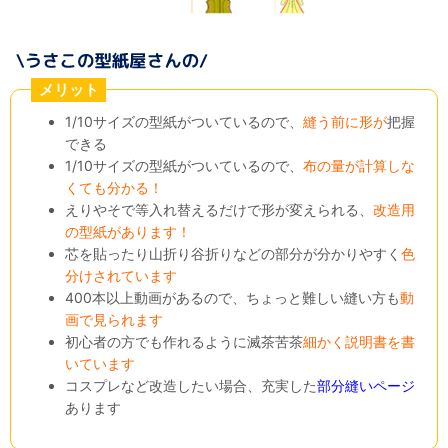
メリット
1/10サイズの型紙がついているので、
縫う前に形が
把握
できる
1/10サイズの型紙がついているので、
布の量が計算しな
くても分かる！
えりやそで等入れ替えるだけで形が変えられる、
改造用
の型紙があります！
芯を貼ったり山折り谷折りなどの部分が分かりやすく
色
分けされています
400本以上動画があるので、ちょっと難しい縫い方も
動
画で見られます
初心者の方でも作れるように滅茶苦茶
細かく説明書を書
いています
コスプレなど改造したい場合、充実した
部分縫いページ
あります