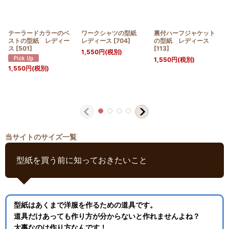
テーラードカラーのベ
ワークシャツの型紙
裏付ハーフジャケット
ストの型紙 レディー
レディース
[
704
]
の型紙 レディース
ス
[
501
]
[
113
]
1,550
円
(税別)
1,550
円
(税別)
1,550
円
(税別)
当サイトのサイズ一覧
型紙を買う前に知っておきたいこと
型紙はあくまで洋服を作るための道具です。
道具だけあっても作り方が分からないと作れませんよね？
大事なのは作り方なんです！