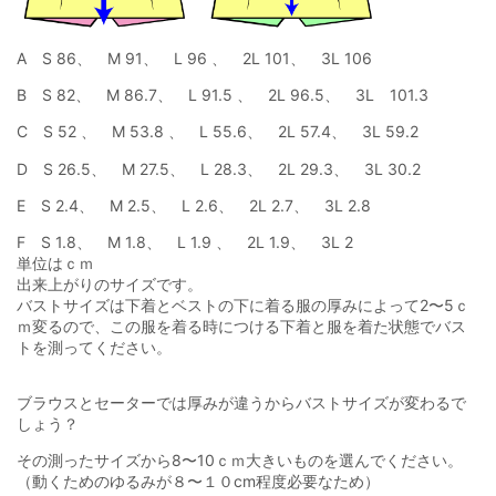
A S 86、 M 91、 L 96 、 2L 101、 3L 106
B S 82、 M 86.7、 L 91.5 、 2L 96.5、 3L 101.3
C S 52 、 M 53.8 、 L 55.6、 2L 57.4、 3L 59.2
D S 26.5、 M 27.5、 L 28.3、 2L 29.3、 3L 30.2
E S 2.4、 M 2.5、 L 2.6、 2L 2.7、 3L 2.8
F S 1.8、 M 1.8、 L 1.9 、 2L 1.9、 3L 2
単位はｃｍ
出来上がりのサイズです。
バストサイズは下着とベストの下に着る服の厚みによって2〜5ｃ
ｍ変るので、この服を着る時につける下着と服を着た状態でバス
トを測ってください。
ブラウスとセーターでは厚みが違うからバストサイズが変わるで
しょう？
その測ったサイズから8〜10ｃｍ大きいものを選んでください。
（動くためのゆるみが８〜１０cm程度必要なため）