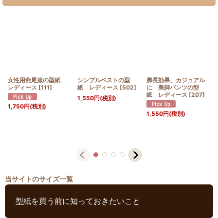
女性用燕尾服の型紙
シンプルベストの型
脚長効果、カジュアル
レディース
[
111
]
紙 レディース
[
502
]
に 美脚パンツの型
紙 レディース
[
207
]
1,550
円
(税別)
1,750
円
(税別)
1,550
円
(税別)
当サイトのサイズ一覧
型紙を買う前に知っておきたいこと