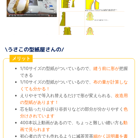
メリット
1/10サイズの型紙がついているので、
縫う前に形が
把握
できる
1/10サイズの型紙がついているので、
布の量が計算しな
くても分かる！
えりやそで等入れ替えるだけで形が変えられる、
改造用
の型紙があります！
芯を貼ったり山折り谷折りなどの部分が分かりやすく
色
分けされています
400本以上動画があるので、ちょっと難しい縫い方も
動
画で見られます
初心者の方でも作れるように滅茶苦茶
細かく説明書を書