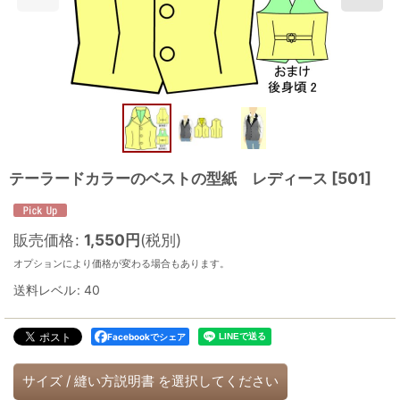
テーラードカラーのベストの型紙 レディース
[
501
]
販売価格
:
1,550
円
(税別)
オプションにより価格が変わる場合もあります。
送料レベル
:
40
Facebookでシェア
サイズ
/
縫い方説明書
を選択してください