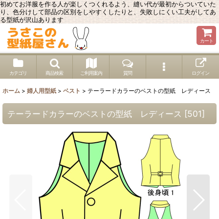
初めてお洋服を作る人が楽しくつくれるよう、縫い代が最初からついていた
り、色分けして部品の区別をしやすくしたりと、失敗しにくい工夫がしてあ
る型紙が沢山あります
カート
カテゴリ
商品検索
ご利用案内
質問
ログイン
ホーム
>
婦人用型紙
>
ベスト
>
テーラードカラーのベストの型紙 レディース
テーラードカラーのベストの型紙 レディース
[
501
]