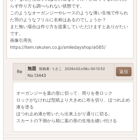
らず作り方も調べられない状態です。
このようなオーガンジーやレースのような薄い生地で作られ
た羽のようなフリルに名称はあるのでしょうか？
また無い場合は作り方を提案していただけますとありがたい
です。
画像引用先
https://item.rakuten.co.jp/smiledayshop/a085/
無題
投稿者
:
うさこ
2026
02
08
00:13:52
年
月
日
Re
返信
No.13443
オーガンジーを葉の形に切って、周りを巻ロック
ロックがなければ型紙より大きめに布を切り、ほつれ止め
液を塗る
ほつれ止め液が乾いたら出来上がり通りに切る。
スカートの下側から順に葉の形の生地を縫い付ける