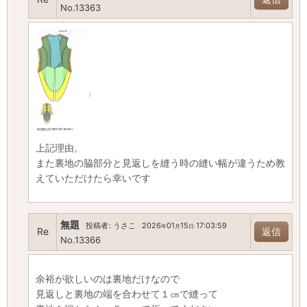
No.13363
上記理由。
また裏地の脇部分と見返しを縫う時の縫い幅が違うため教
えていただけたら幸いです
無題
投稿者
:
うさこ
2026
01
15
17:03:59
年
月
日
Re
返信
No.13366
余裕が欲しいのは裏地だけなので
見返しと裏地の端を合わせて１㎝で縫って