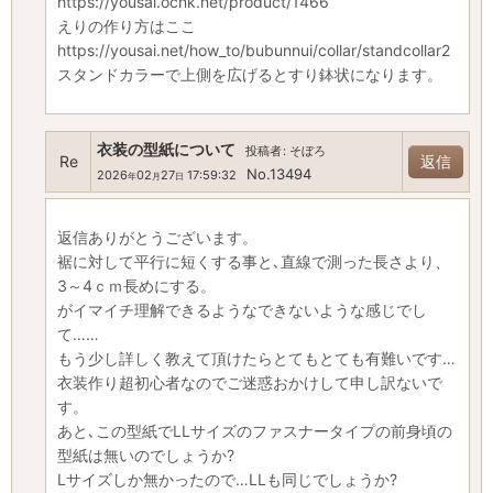
https://yousai.ocnk.net/product/1466
えりの作り方はここ
https://yousai.net/how_to/bubunnui/collar/standcollar2
スタンドカラーで上側を広げるとすり鉢状になります。
衣装の型紙について
投稿者
:
そぼろ
Re
返信
No.13494
2026
02
27
17:59:32
年
月
日
返信ありがとうございます。
裾に対して平行に短くする事と､直線で測った長さより、
3～4ｃｍ長めにする。
がイマイチ理解できるようなできないような感じでし
て……
もう少し詳しく教えて頂けたらとてもとても有難いです…
衣装作り超初心者なのでご迷惑おかけして申し訳ないで
す。
あと､この型紙でLLサイズのファスナータイプの前身頃の
型紙は無いのでしょうか?
Lサイズしか無かったので…LLも同じでしょうか?