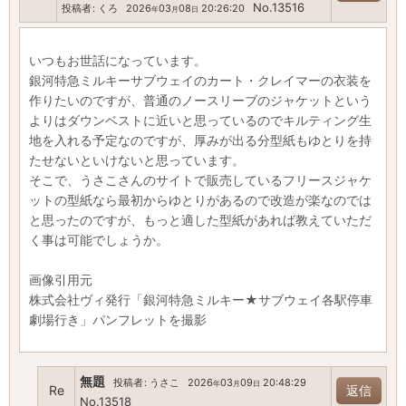
No.13516
投稿者
:
くろ
2026
03
08
20:26:20
年
月
日
いつもお世話になっています。
銀河特急ミルキーサブウェイのカート・クレイマーの衣装を
作りたいのですが、普通のノースリーブのジャケットという
よりはダウンベストに近いと思っているのでキルティング生
地を入れる予定なのですが、厚みが出る分型紙もゆとりを持
たせないといけないと思っています。
そこで、うさこさんのサイトで販売しているフリースジャケ
ットの型紙なら最初からゆとりがあるので改造が楽なのでは
と思ったのですが、もっと適した型紙があれば教えていただ
く事は可能でしょうか。
画像引用元
株式会社ヴィ発行「銀河特急ミルキー★サブウェイ各駅停車
劇場行き」パンフレットを撮影
無題
投稿者
:
うさこ
2026
03
09
20:48:29
年
月
日
Re
返信
No.13518