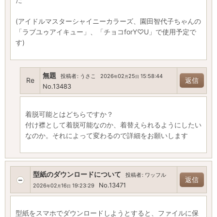
(アイドルマスターシャイニーカラーズ、園田智代子ちゃんの
「ラブユゥアイキュー」、「チョコforY♡U」で使用予定で
す)
無題
投稿者
:
うさこ
2026
02
25
15:58:44
年
月
日
Re
返信
No.13483
着脱可能とはどちらですか？
付け襟として着脱可能なのか、着替えられるようにしたい
なのか。それによって変わるので詳細をお願いします
型紙のダウンロードについて
投稿者
:
ワッフル
返信
No.13471
2026
02
16
19:23:29
年
月
日
型紙をスマホでダウンロードしようとすると、ファイルに保