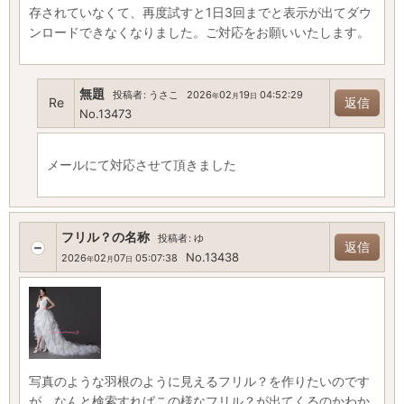
存されていなくて、再度試すと1日3回までと表示が出てダウ
ンロードできなくなりました。ご対応をお願いいたします。
無題
投稿者
:
うさこ
2026
02
19
04:52:29
年
月
日
Re
返信
No.13473
メールにて対応させて頂きました
フリル？の名称
投稿者
:
ゆ
返信
No.13438
2026
02
07
05:07:38
年
月
日
写真のような羽根のように見えるフリル？を作りたいのです
が、なんと検索すればこの様なフリル？が出てくるのかわか