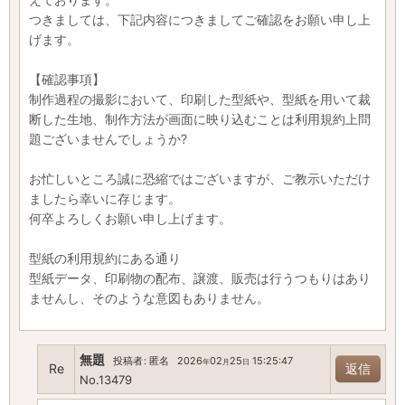
つきましては、下記内容につきましてご確認をお願い申し上
げます。
【確認事項】
制作過程の撮影において、印刷した型紙や、型紙を用いて裁
断した生地、制作方法が画面に映り込むことは利用規約上問
題ございませんでしょうか?
お忙しいところ誠に恐縮ではございますが、ご教示いただけ
ましたら幸いに存じます。
何卒よろしくお願い申し上げます。
型紙の利用規約にある通り
型紙データ、印刷物の配布、譲渡、販売は行うつもりはあり
ませんし、そのような意図もありません。
無題
投稿者
:
匿名
2026
02
25
15:25:47
年
月
日
Re
返信
No.13479