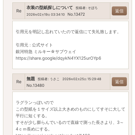
衣装の型紙探しについて
投稿者
:
そぼろ
Re
返信
No.13472
2026
02
19
03:34:10
年
月
日
引用元を明記し忘れていたので返信にて失礼致します。
引用元 : 公式サイト
銀河特急 ミルキー☆サブウェイ
https://share.google/dqykN4YX125urOYp6
無題
投稿者
:
うさこ
2026
02
25
15:29:48
年
月
日
Re
返信
No.13480
ラグランっぽいので
この型紙を１サイズ以上大きめのものにしてすそに大して
平行に短くする。
すそが少し膨らんでいるので直線で測った長さより、3～
4ｃｍ長めにする。