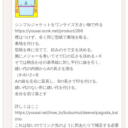
シンプルジャケットをワンサイズ大きい物で作る
https://yousai.ocnk.net/product/266
襟はつけず、全く同じ型紙で裏地を取る。
裏地を付ける。
型紙を体に当てて、好みのそで丈を決める。
腕にメジャーを巻いてそで口の広さを決める＝X
そでは柄合わせの基準線に対し平行に線を引く。
縫い代の内側からAの長さを測る
（X-A)÷2＝B
Aの線を左右に延長し、Bの長さで印を付ける。
縫い代のない所に縫い代を付ける。
余分を切り落とす
詳しくはここ
https://yousai.net/how_to/bubunnui/sleeve/pagoda_kai
zou
これは短いのでリンク先のように肘あたりで補足する必要