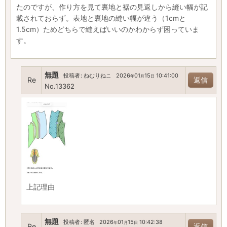
たのですが、作り方を見て裏地と裾の見返しから縫い幅が記
載されておらず。表地と裏地の縫い幅が違う（1cmと
1.5cm）ためどちらで縫えばいいのかわからず困っていま
す。
無題
投稿者
:
ねむりねこ
2026
01
15
10:41:00
年
月
日
Re
返信
No.13362
上記理由
無題
投稿者
:
匿名
2026
01
15
10:42:38
年
月
日
Re
返信