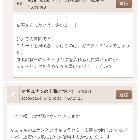
無題
投稿者
:
とまり
2026
02
27
18:26:58
年
月
日
Re
返信
No.13496
回答をありがとうございます！
加えての質問です。
スカートと身頃をつなげるのは、どのタイミングでしょう
か。
身頃の背中のシャーリングを入れる前に繋げるのか、
シャーリングを入れてから繋げるのでしょうか？
マギ ユナンの上着について
投稿者
:
i
返信
No.13428
2026
02
04
12:40:55
年
月
日
うさこ様、お世話になっております
今回マギのユナンというキャラクター衣装を制作したいので
すが、上着の型紙にどれを使用するか悩んでいます