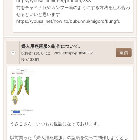
https://yousai.ocnk.net/product/283
前をチャイナ服やカンフー着のようにする方法を組み合わ
せるといいと思います
https://yousai.net/how_to/bubunnui/migoro/kungfu
婦人用燕尾服の制作について。
返信
投稿者
:
ねむりねこ
2026
01
15
10:40:02
年
月
日
No.13361
うさこさん、いつもお世話になっております。
以前買った『婦人用燕尾服』の型紙を使って制作しようとし