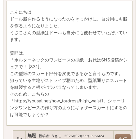
こんにちは
ドール服を作るようになったのをきっかけに、自分用にも服
を作るようになりました。
うさこさんの型紙はドールも自分にも使わせていただいてい
ます。
質問は、
「ホルターネックのワンピースの型紙 お代はSNS投稿かシ
ェアで！ [831]」
この型紙のスカート部分を変更できるかと言うものです。
狙っている生地がストライプ柄のため、型紙通りにスカート
を縫製すると柄がバラバラなってしまいます。
そのため、こちらの
「https://yousai.net/how_to/dress/high_waist1」シャーリ
ングワンピースの作り方のようにギャザースカートにするの
は可能でしょうか？
無題
投稿者
:
うさこ
2026
02
25
15:56:24
年
月
日
Re
返信