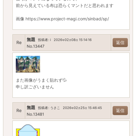
前から見えている布は恐らくマントだと思われます
画像 https://www.project-magi.com/sinbad/sp/
無題
投稿者
:
i
2026
02
08
15:14:16
年
月
日
Re
返信
No.13447
また画像がうまく貼れず💦
申し訳ございません
無題
投稿者
:
うさこ
2026
02
25
15:46:45
年
月
日
Re
返信
No.13481