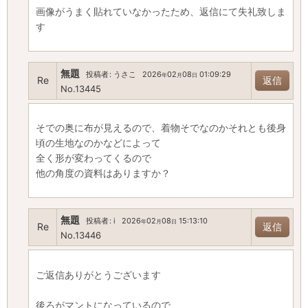
画像がうまく貼れていなかったため、返信にて失礼致しま
す
無題
投稿者
:
うさこ
2026
02
08
01:09:29
年
月
日
Re
返信
No.13445
そでの奥に布が見えるので、着物そでなのかそれとも後身
頃の生地なのかなどによって
全く形が変わってくるので
他の角度の資料はありますか？
無題
投稿者
:
i
2026
02
08
15:13:10
年
月
日
Re
返信
No.13446
ご返信ありがとうございます
後ろがマントになっているので、