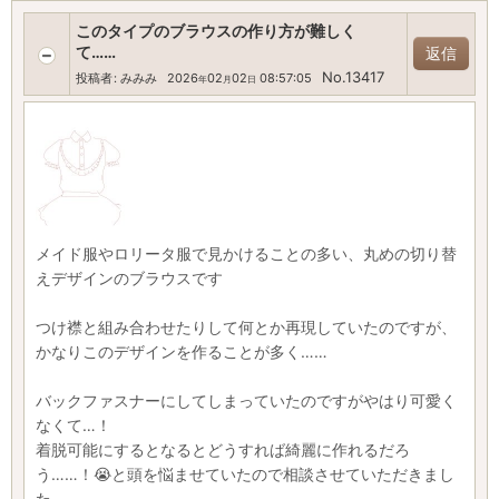
このタイプのブラウスの作り方が難しく
て……
返信
No.13417
投稿者
:
みみみ
2026
02
02
08:57:05
年
月
日
メイド服やロリータ服で見かけることの多い、丸めの切り替
えデザインのブラウスです
つけ襟と組み合わせたりして何とか再現していたのですが、
かなりこのデザインを作ることが多く……
バックファスナーにしてしまっていたのですがやはり可愛く
なくて…！
着脱可能にするとなるとどうすれば綺麗に作れるだろ
う……！😭と頭を悩ませていたので相談させていただきまし
た