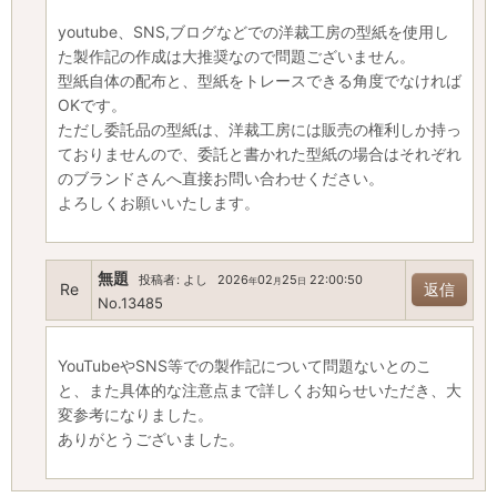
youtube、SNS,ブログなどでの洋裁工房の型紙を使用し
た製作記の作成は大推奨なので問題ございません。
型紙自体の配布と、型紙をトレースできる角度でなければ
OKです。
ただし委託品の型紙は、洋裁工房には販売の権利しか持っ
ておりませんので、委託と書かれた型紙の場合はそれぞれ
のブランドさんへ直接お問い合わせください。
よろしくお願いいたします。
無題
投稿者
:
よし
2026
02
25
22:00:50
年
月
日
Re
返信
No.13485
YouTubeやSNS等での製作記について問題ないとのこ
と、また具体的な注意点まで詳しくお知らせいただき、大
変参考になりました。
ありがとうございました。