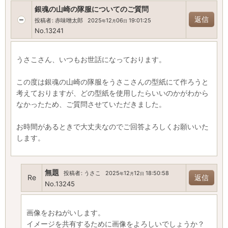
銀魂の山崎の隊服についてのご質問
返信
投稿者
:
赤味噌太郎
2025
12
06
19:01:25
年
月
日
No.13241
うさこさん、いつもお世話になっております。
この度は銀魂の山崎の隊服をうさこさんの型紙にて作ろうと
考えておりますが、どの型紙を使用したらいいのかがわから
なかったため、ご質問させていただきました。
お時間があるときで大丈夫なのでご回答よろしくお願いいた
します。
無題
投稿者
:
うさこ
2025
12
12
18:50:58
年
月
日
Re
返信
No.13245
画像をおねがいします。
イメージを共有するために画像をよろしいでしょうか？