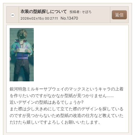
衣装の型紙探しについて
投稿者
:
そぼろ
返信
No.13470
2026
02
15
00:27:11
年
月
日
銀河特急ミルキーサブウェイのマックスというキャラの上着
を作りたいのですがなかなか型紙が見つかりません……
近いデザインの型紙はあるでしょうか?
また襟は少し大きめにして立てた襟のデザインを探している
のですが見つからないため型紙の改造の仕方など教えていた
だけたら嬉しいですよろしくお願いいたします。