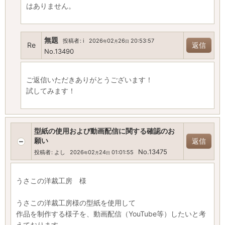
はありません。
無題
投稿者
:
i
2026
02
26
20:53:57
年
月
日
Re
返信
No.13490
ご返信いただきありがとうございます！
試してみます！
型紙の使用および動画配信に関する確認のお
願い
返信
No.13475
投稿者
:
よし
2026
02
24
01:01:55
年
月
日
うさこの洋裁工房 様
うさこの洋裁工房様の型紙を使用して
作品を制作する様子を、動画配信（YouTube等）したいと考
えております。