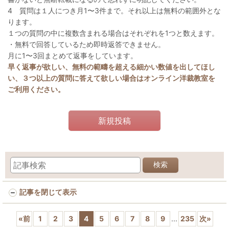
4 質問は１人につき月1〜3件まで。それ以上は無料の範囲外とな
ります。
１つの質問の中に複数含まれる場合はそれぞれを1つと数えます。
・無料で回答しているため即時返答できません。
月に1〜3回まとめて返事をしています。
早く返事が欲しい、無料の範疇を超える細かい数値を出してほし
い、３つ以上の質問に答えて欲しい場合はオンライン洋裁教室を
ご利用ください。
新規投稿
検索
記事を閉じて表示
«
前
1
2
3
4
5
6
7
8
9
...
235
次
»