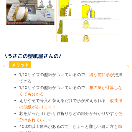
メリット
1/10サイズの型紙がついているので、
縫う前に形が
把握
できる
1/10サイズの型紙がついているので、
布の量が計算しな
くても分かる！
えりやそで等入れ替えるだけで形が変えられる、
改造用
の型紙があります！
芯を貼ったり山折り谷折りなどの部分が分かりやすく
色
分けされています
400本以上動画があるので、ちょっと難しい縫い方も
動