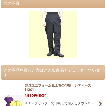
他の写真
この商品を買った方はこんな商品もチェックしていま
す
野球ユニフォーム風上着の型紙 レディース
[
120
]
1,550
円
(税別)
↓Ａ４プリンターで印刷して使えるダウンロー