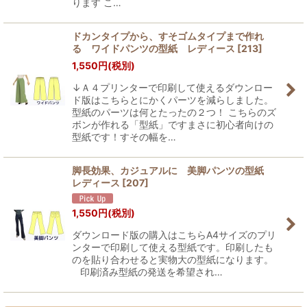
ります こ…
ドカンタイプから、すそゴムタイプまで作れ
る ワイドパンツの型紙 レディース
[
213
]
1,550
円
(税別)
↓Ａ４プリンターで印刷して使えるダウンロー
ド版はこちらとにかくパーツを減らしました。
型紙のパーツは何とたったの２つ！ こちらのズ
ボンが作れる「型紙」ですまさに初心者向けの
型紙です！すその幅を…
脚長効果、カジュアルに 美脚パンツの型紙
レディース
[
207
]
1,550
円
(税別)
ダウンロード版の購入はこちらA4サイズのプリ
ンターで印刷して使える型紙です。印刷したも
のを貼り合わせると実物大の型紙になります。
印刷済み型紙の発送を希望され…