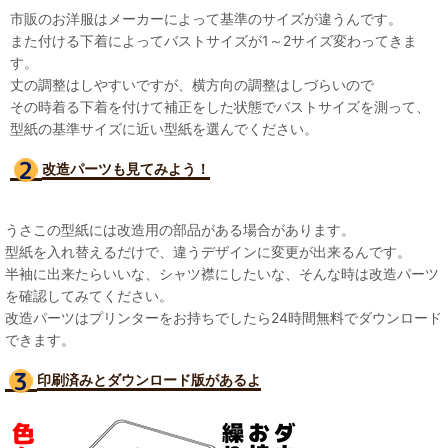
市販のお洋服はメーカーによって基準のサイズが違うんです。
また付ける下着によってバストサイズが1～2サイズ変わってきま
す。
丈の調整はしやすいですが、横方向の調整はしづらいので
その時着る下着を付けて補正をした状態でバストサイズを測って、
型紙の基準サイズに近い型紙を選んでください。
改造パーツも見て
みよう！
うさこの型紙には改造用の部品がある場合があります。
型紙を入れ替えるだけで、違うデザインに変更が出来るんです。
半袖に出来たらいいな、シャツ襟にしたいな、そんな時は改造パーツ
を確認してみてください。
改造パーツはプリンターをお持ちでしたら24時間無料でダウンロード
できます。
印刷済みとダウンロード版があるよ