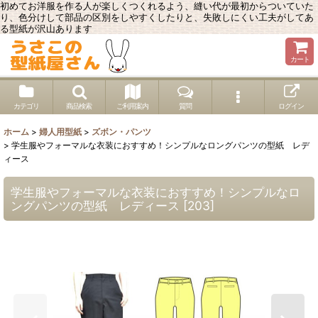
初めてお洋服を作る人が楽しくつくれるよう、縫い代が最初からついていた
り、色分けして部品の区別をしやすくしたりと、失敗しにくい工夫がしてあ
る型紙が沢山あります
カート
カテゴリ
商品検索
ご利用案内
質問
ログイン
ホーム
>
婦人用型紙
>
ズボン・パンツ
>
学生服やフォーマルな衣装におすすめ！シンプルなロングパンツの型紙 レデ
ィース
学生服やフォーマルな衣装におすすめ！シンプルなロ
ングパンツの型紙 レディース
[
203
]