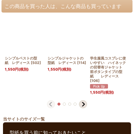
この商品を買った人は、こんな商品も買っています
シンプルベストの型
シンプルジャケットの
学生服風コスプレに使
紙 レディース
[
502
]
型紙 レディース
[
114
]
いやすい ハイネック
の切替有ジャケット
1,550
円
(税別)
1,550
円
(税別)
前ボタンタイプの型
紙 レディース
[
106
]
1,550
円
(税別)
当サイトのサイズ一覧
型紙を買う前に知っておきたいこと