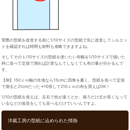
実際の型紙を改造する前に1/10サイズの型紙で先に改造してシルエッ
トを確認すれば時間も材料も省略できますよね。
そしてその１/10サイズの型紙を使いたい布幅を1/10サイズで描いた
枠に並べて定規で測れば計算なんてしなくても布の量が分かるんで
す。
【例】150ｃｍ幅の生地なら15cmに四角を書く。型紙を並べて定規
で測ると21cmだった→10倍して210ｃｍの布を買えばOK！
1/10の型紙を使えば、左右で色が違うとか、後ろだけ丈が長くなって
いるなどの改造をしても並べるだけでいいんですよ。
洋裁工房の型紙に込められた情熱