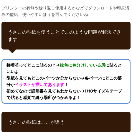
プリンターの有無や繰り返し使用するかなどでダウンロードや印刷済
みの型紙、使いやすいほうを選んでくださいね。
うさこの型紙を使うことでこのような問題が解決でき
ます
接着芯ってどこに貼るの？→
緑色に色分けしている所
に貼ると
いいよ
型紙を見てもどこのパーツか分からない→各パーツにどこの部
分か
イラストが描いてあります
！
初めてなので説明書を見てもわからない→1/10サイズをテープ
で貼ると感覚で縫う場所がつかめるよ！
うさこの型紙はここが違う