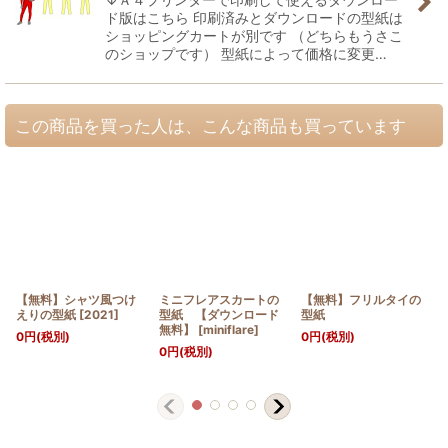
ド版はこちら 印刷済みとダウンロードの型紙は
ショッピングカートが別です （どちらもうさこ
のショップです） 型紙によって価格に変更…
この商品を買った人は、こんな商品も買っています
【無料】シャツ風つけ
ミニフレアスカートの
【無料】フリルタイの
えりの型紙
[
2021
]
型紙 【ダウンロード
型紙
無料】
[
miniflare
]
0
円
(税別)
0
円
(税別)
0
円
(税別)