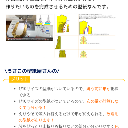
メリット
1/10サイズの型紙がついているので、
縫う前に形が
把握
できる
1/10サイズの型紙がついているので、
布の量が計算しな
くても分かる！
えりやそで等入れ替えるだけで形が変えられる、
改造用
の型紙があります！
芯を貼ったり山折り谷折りなどの部分が分かりやすく
色