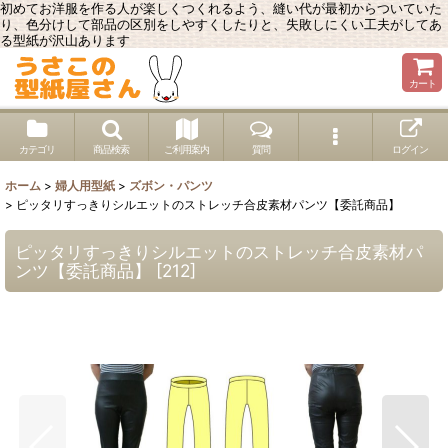
初めてお洋服を作る人が楽しくつくれるよう、縫い代が最初からついていた
り、色分けして部品の区別をしやすくしたりと、失敗しにくい工夫がしてあ
る型紙が沢山あります
カート
カテゴリ
商品検索
ご利用案内
質問
ログイン
ホーム
>
婦人用型紙
>
ズボン・パンツ
>
ピッタリすっきりシルエットのストレッチ合皮素材パンツ【委託商品】
ピッタリすっきりシルエットのストレッチ合皮素材パ
ンツ【委託商品】
[
212
]