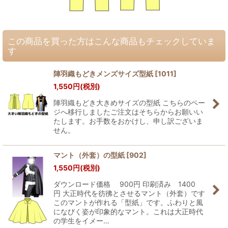
この商品を買った方はこんな商品もチェックしていま
す
陣羽織もどきメンズサイズ型紙
[
1011
]
1,550
円
(税別)
陣羽織もどき大きめサイズの型紙 こちらのペー
ジへ移行しましたご注文はそちらからお願いい
たします。お手数をおかけし、申し訳ございま
せん。
マント（外套）の型紙
[
902
]
1,550
円
(税別)
ダウンロード価格 900円 印刷済み 1400
円 大正時代を彷彿とさせるマント（外套）です
このマントが作れる「型紙」です。ふわりと風
になびく姿が印象的なマント。これは大正時代
の学生をイメー…