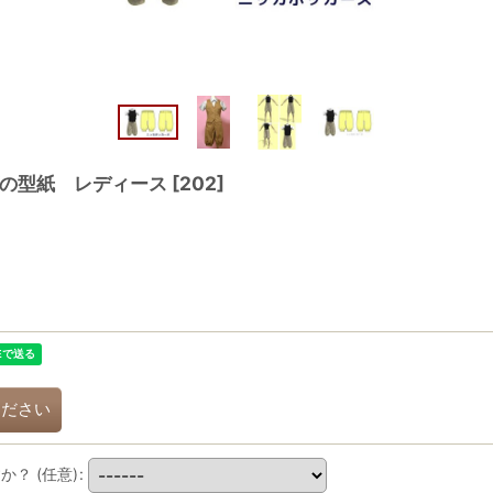
の型紙 レディース
[
202
]
ください
すか？
(任意)
: