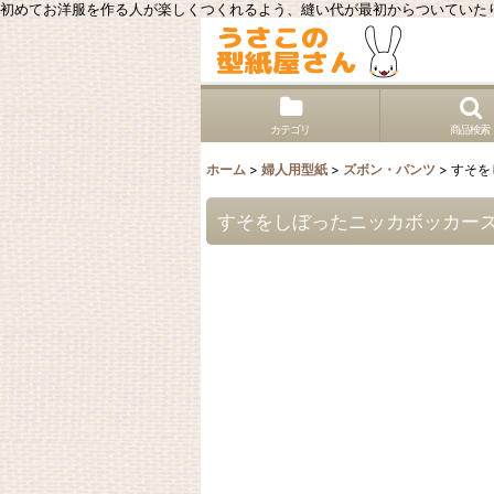
初めてお洋服を作る人が楽しくつくれるよう、縫い代が最初からついていた
カテゴリ
商品検索
ホーム
>
婦人用型紙
>
ズボン・パンツ
>
すそを
すそをしぼったニッカボッカー