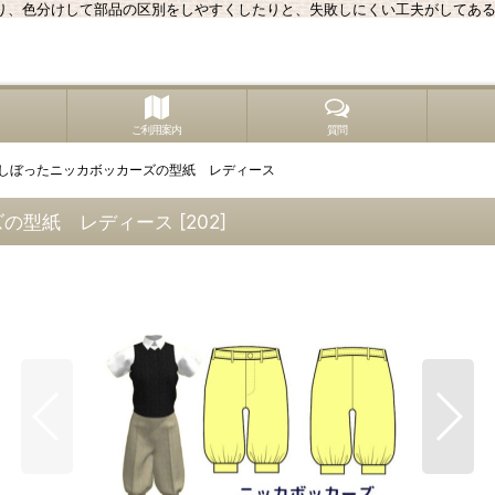
り、色分けして部品の区別をしやすくしたりと、失敗しにくい工夫がしてあ
ご利用案内
質問
しぼったニッカボッカーズの型紙 レディース
ズの型紙 レディース
[
202
]