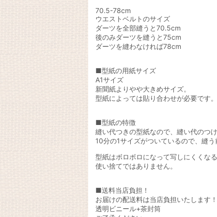
70.5-78cm
ウエストベルトのサイズ
ダーツを全部縫うと70.5cm
後のみダーツを縫うと75cm
ダーツを縫わなければ78cm
■型紙の用紙サイズ
A1サイズ
新聞紙よりやや大きめサイズ。
型紙によっては貼り合わせが必要です
■型紙の特徴
縫い代つきの型紙なので、縫い代のつ
10分の1サイズがついているので、縫
型紙はボロボロになって写しにくくな
使い捨てではありません。
■送料当店負担！
お届けの配送料は当店負担いたします
透明ビニール+茶封筒