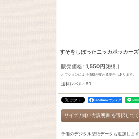
すそをしぼったニッカボッカーズ
販売価格
:
1,550
円
(税別)
オプションにより価格が変わる場合もあります。
送料レベル
:
60
Facebookでシェア
サイズ
/
縫い方説明書
を選択して
予備のデジタル型紙データも追加しま