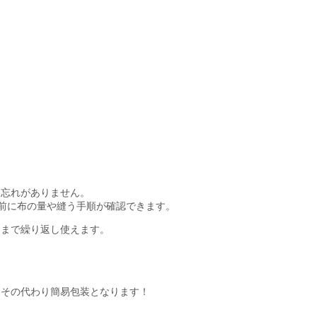
。
け忘れがありません。
う前に布の量や縫う手順が確認できます。
るまで繰り返し使えます。
！その代わり簡易包装となります！