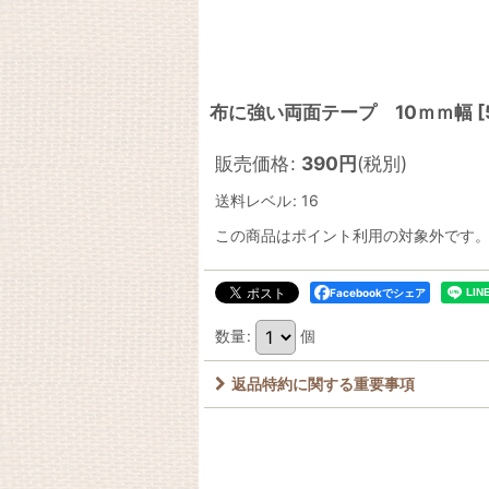
布に強い両面テープ 10ｍｍ幅
[
販売価格
:
390
円
(税別)
送料レベル
:
16
この商品はポイント利用の対象外です
Facebookでシェア
数量
:
個
返品特約に関する重要事項