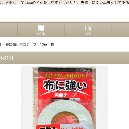
り、色分けして部品の区別をしやすくしたりと、失敗しにくい工夫がしてあ
ご利用案内
質問
針
>
布に強い両面テープ 10ｍｍ幅
5017
]