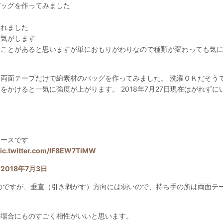
バッグを作ってみました
入れました
る気がします
ることがあると思いますが単におもりがわりなので種類が変わっても気
oubou) 両面テープだけで綿素材のバッグを作ってみました。 洗濯ＯＫだそ
かけると一気に強度が上がります。 2018年7月27日現在はがれずに
ュースです
ic.twitter.com/lF8EW7TiMW
)
2018年7月3日
のですが、垂直（引き剥がす）方向には弱いので、持ち手の所は両面テー
の場合にものすごく相性がいいと思います。