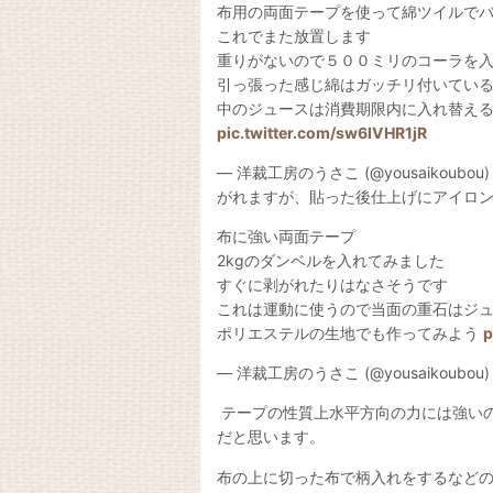
布用の両面テープを使って綿ツイルで
これでまた放置します
重りがないので５００ミリのコーラを
引っ張った感じ綿はガッチリ付いてい
中のジュースは消費期限内に入れ替え
pic.twitter.com/sw6lVHR1jR
— 洋裁工房のうさこ (@yousaik
がれますが、貼った後仕上げにアイロンを
布に強い両面テープ
2kgのダンベルを入れてみました
すぐに剥がれたりはなさそうです
これは運動に使うので当面の重石はジ
ポリエステルの生地でも作ってみよう
p
— 洋裁工房のうさこ (@yousaikoubou
テープの性質上水平方向の力には強い
だと思います。
布の上に切った布で柄入れをするなど