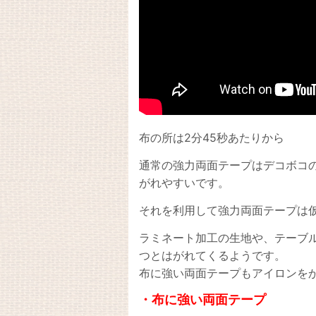
布の所は2分45秒あたりから
通常の強力両面テープはデコボコ
がれやすいです。
それを利用して強力両面テープは
ラミネート加工の生地や、テーブ
つとはがれてくるようです。
布に強い両面テープもアイロンを
・布に強い両面テープ