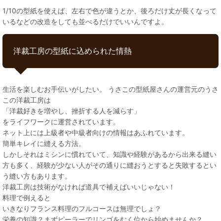
1/10の型紙を使えば、左右で色が違うとか、後ろだけ丈が長くなって
いるなどの改造をしても並べるだけでいいんですよ。
洋裁工房の型紙に込められた情熱
生活を楽しむお手伝いがしたい。 うさこの型紙屋さんの運営元のうさ
この洋裁工房は
「洋裁好きを増やし、挫折する人を減らす」
をライフワークに運営されています。
ネット上には上級者や中級者向けの情報はあふれています。
簡単キレイに縫える方法。
しかしそれはミシンに慣れていて、知識や経験があるから出来る縫い
方も多く、経験が少ない人がその通りに縫おうとすると失敗するとい
う縫い方もあります。
洋裁工房は技術がなければ道具で補えばいいじゃない！
料理で例えると
いきなりフランス料理のフルコースは無理でしょ？
栄養の知識？まずピーラーでリンゴをむく位から始めませんか？