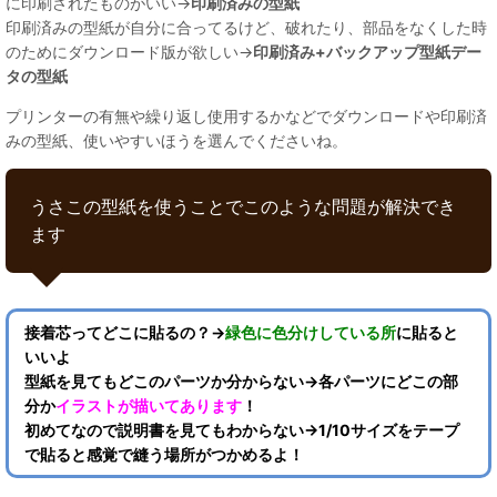
に印刷されたものがいい→
印刷済みの型紙
印刷済みの型紙が自分に合ってるけど、破れたり、部品をなくした時
のためにダウンロード版が欲しい→
印刷済み+バックアップ型紙デー
タの型紙
プリンターの有無や繰り返し使用するかなどでダウンロードや印刷済
みの型紙、使いやすいほうを選んでくださいね。
うさこの型紙を使うことでこのような問題が解決でき
ます
接着芯ってどこに貼るの？→
緑色に色分けしている所
に貼ると
いいよ
型紙を見てもどこのパーツか分からない→各パーツにどこの部
分か
イラストが描いてあります
！
初めてなので説明書を見てもわからない→1/10サイズをテープ
で貼ると感覚で縫う場所がつかめるよ！