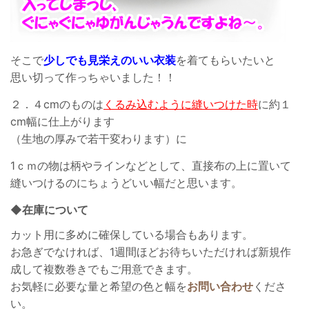
そこで
少しでも見栄えのいい衣装
を着てもらいたいと
思い切って作っちゃいました！！
２．４cmのものは
くるみ込むように縫いつけた時
に約１
cm幅に仕上がります
（生地の厚みで若干変わります）に
1ｃｍの物は柄やラインなどとして、直接布の上に置いて
縫いつけるのにちょうどいい幅だと思います。
◆在庫について
カット用に多めに確保している場合もあります。
お急ぎでなければ、1週間ほどお待ちいただければ新規作
成して複数巻きでもご用意できます。
お気軽に必要な量と希望の色と幅を
お問い合わせ
くださ
い。