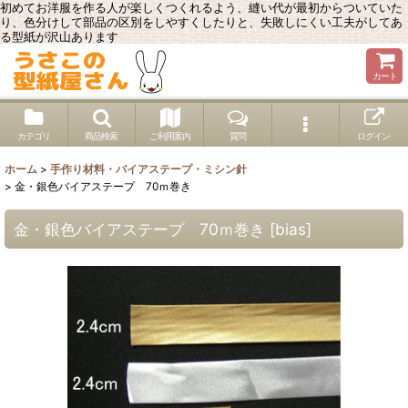
初めてお洋服を作る人が楽しくつくれるよう、縫い代が最初からついていた
り、色分けして部品の区別をしやすくしたりと、失敗しにくい工夫がしてあ
る型紙が沢山あります
カート
カテゴリ
商品検索
ご利用案内
質問
ログイン
ホーム
>
手作り材料・バイアステープ・ミシン針
>
金・銀色バイアステープ 70ｍ巻き
金・銀色バイアステープ 70ｍ巻き
[
bias
]