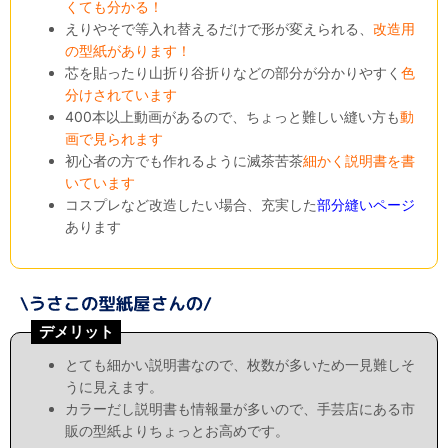
くても分かる！
えりやそで等入れ替えるだけで形が変えられる、
改造用
の型紙があります！
芯を貼ったり山折り谷折りなどの部分が分かりやすく
色
分けされています
400本以上動画があるので、ちょっと難しい縫い方も
動
画で見られます
初心者の方でも作れるように滅茶苦茶
細かく説明書を書
いています
コスプレなど改造したい場合、充実した
部分縫いページ
あります
デメリット
とても細かい説明書なので、枚数が多いため一見難しそ
うに見えます。
カラーだし説明書も情報量が多いので、手芸店にある市
販の型紙よりちょっとお高めです。