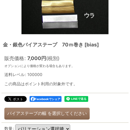
金・銀色バイアステープ 70ｍ巻き
[
bias
]
販売価格
:
7,000
円
(税別)
オプションにより価格が変わる場合もあります。
送料レベル
:
100000
この商品はポイント利用の対象外です。
Facebookでシェア
バイアステープの幅
を選択してください
数量
: