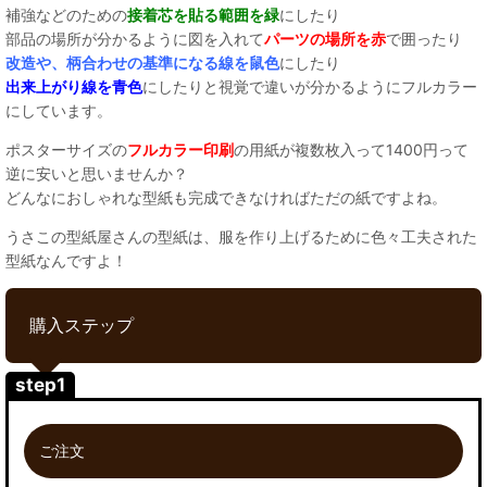
補強などのための
接着芯を貼る範囲を緑
にしたり
部品の場所が分かるように図を入れて
パーツの場所を赤
で囲ったり
改造や、柄合わせの基準になる線を鼠色
にしたり
出来上がり線を青色
にしたりと視覚で違いが分かるようにフルカラー
にしています。
ポスターサイズの
フルカラー印刷
の用紙が複数枚入って1400円って
逆に安いと思いませんか？
どんなにおしゃれな型紙も完成できなければただの紙ですよね。
うさこの型紙屋さんの型紙は、服を作り上げるために色々工夫された
型紙なんですよ！
購入ステップ
step1
ご注文