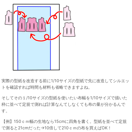
実際の型紙を改造する前に1/10サイズの型紙で先に改造してシルエッ
トを確認すれば時間も材料も省略できますよね。
そしてその１/10サイズの型紙を使いたい布幅を1/10サイズで描いた
枠に並べて定規で測れば計算なんてしなくても布の量が分かるんで
す。
【例】150ｃｍ幅の生地なら15cmに四角を書く。型紙を並べて定規
で測ると21cmだった→10倍して210ｃｍの布を買えばOK！