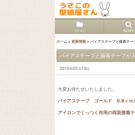
カテゴリ
商品検索
ホーム
>
更新情報
>
バイアステープと接着テー
バイアステープと接着テープが
2015
05
13
年
月
日
大変お待たせいたしました。
バイアステープ ゴールド 0.8ｃｍ
アイロンでくっつく布用の両面接着テ