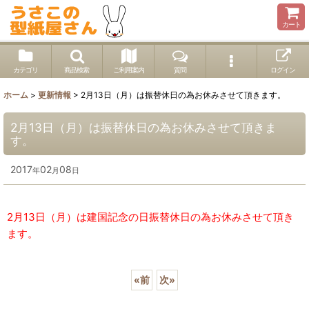
カート
カテゴリ
商品検索
ご利用案内
質問
ログイン
ホーム
>
更新情報
>
2月13日（月）は振替休日の為お休みさせて頂きます。
2月13日（月）は振替休日の為お休みさせて頂きま
す。
2017
02
08
年
月
日
2月13日（月）は建国記念の日振替休日の為お休みさせて頂き
ます。
«
前
次
»