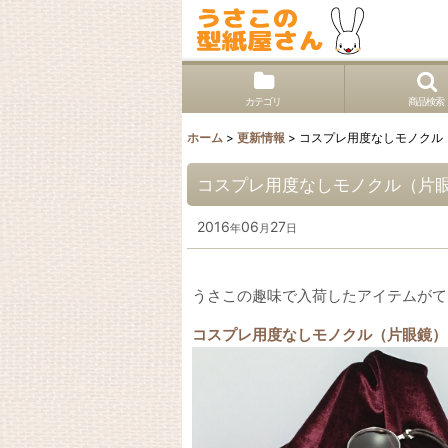
カテゴリ
商品検索
ホーム
>
更新情報
>
コスプレ用度なしモノクル
コスプレ用度なしモノクル（片
2016
06
27
年
月
日
うさこの趣味で入荷したアイテムがて
コスプレ用度なしモノクル（片眼鏡）